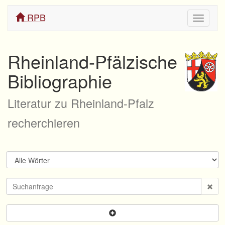
RPB
Navigati
ein/aus
Rheinland-Pfälzische
Bibliographie
Literatur zu Rheinland-Pfalz
recherchieren