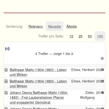
Sortierung:
Relevanz
Neueste
Älteste
Treffer pro Seite:
15
25
50
100
4 Treffer — zeige 1 bis 4:
Balthasar Matty (1804-1883) : Leben
Erbes, Heribert
2024
und Wirken
Balthasar Matty (1804-1883) - Leben
Erbes, Heribert
2023
und Wirken
Johann Georg Balthasar Matty (1804-
Zeiler,
2016
1883) : Frei-Laubersheimer Pfarrer
Wolfgang
und engagierter Demokrat
Johann Georg Balthasar Matty :
Zeiler,
2013