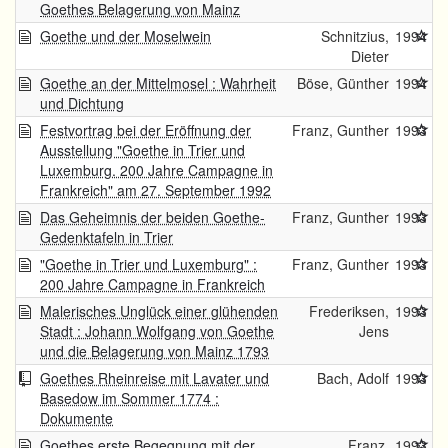
Goethes Belagerung von Mainz
Goethe und der Moselwein
Schnitzius,
1994
Dieter
Goethe an der Mittelmosel : Wahrheit
Böse, Günther
1994
und Dichtung
Festvortrag bei der Eröffnung der
Franz, Gunther
1993
Ausstellung "Goethe in Trier und
Luxemburg. 200 Jahre Campagne in
Frankreich" am 27. September 1992
Das Geheimnis der beiden Goethe-
Franz, Gunther
1993
Gedenktafeln in Trier
"Goethe in Trier und Luxemburg" :
Franz, Gunther
1993
200 Jahre Campagne in Frankreich
Malerisches Unglück einer glühenden
Frederiksen,
1993
Stadt : Johann Wolfgang von Goethe
Jens
und die Belagerung von Mainz 1793
Goethes Rheinreise mit Lavater und
Bach, Adolf
1993
Basedow im Sommer 1774 :
Dokumente
Goethes erste Begegnung mit der
Franz,
1993