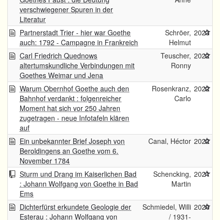
verschwiegener Spuren in der
Literatur
Partnerstadt Trier - hier war Goethe
Schröer,
2023
auch: 1792 - Campagne in Frankreich
Helmut
Carl Friedrich Quednows
Teuscher,
2022
altertumskundliche Verbindungen mit
Ronny
Goethes Weimar und Jena
Warum Obernhof Goethe auch den
Rosenkranz,
2022
Bahnhof verdankt : folgenreicher
Carlo
Moment hat sich vor 250 Jahren
zugetragen - neue Infotafeln klären
auf
Ein unbekannter Brief Joseph von
Canal, Héctor
2022
Beroldingens an Goethe vom 6.
November 1784
Sturm und Drang im Kaiserlichen Bad
Schencking,
2021
: Johann Wolfgang von Goethe in Bad
Martin
Ems
Dichterfürst erkundete Geologie der
Schmiedel, Willi
2020
Esterau : Johann Wolfgang von
/ 1931-