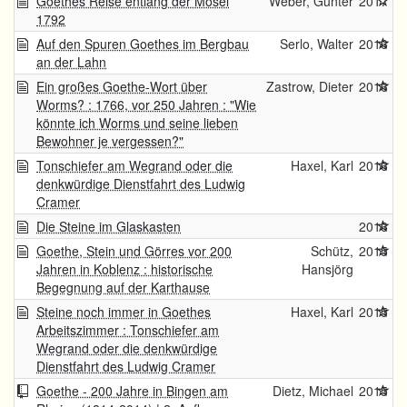
Goethes Reise entlang der Mosel
Weber, Günter
2017
1792
Auf den Spuren Goethes im Bergbau
Serlo, Walter
2016
an der Lahn
Ein großes Goethe-Wort über
Zastrow, Dieter
2016
Worms? : 1766, vor 250 Jahren : "Wie
könnte ich Worms und seine lieben
Bewohner je vergessen?"
Tonschiefer am Wegrand oder die
Haxel, Karl
2016
denkwürdige Dienstfahrt des Ludwig
Cramer
Die Steine im Glaskasten
2016
Goethe, Stein und Görres vor 200
Schütz,
2015
Jahren in Koblenz : historische
Hansjörg
Begegnung auf der Karthause
Steine noch immer in Goethes
Haxel, Karl
2015
Arbeitszimmer : Tonschiefer am
Wegrand oder die denkwürdige
Dienstfahrt des Ludwig Cramer
Goethe - 200 Jahre in Bingen am
Dietz, Michael
2015