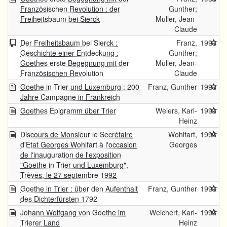
Französischen Revolution : der
Gunther;
Freiheitsbaum bei Sierck
Muller, Jean-
Claude
Der Freiheitsbaum bei Sierck :
Franz,
1993
Geschichte einer Entdeckung ;
Gunther;
Goethes erste Begegnung mit der
Muller, Jean-
Französischen Revolution
Claude
Goethe in Trier und Luxemburg : 200
Franz, Gunther
1993
Jahre Campagne in Frankreich
Goethes Epigramm über Trier
Weiers, Karl-
1993
Heinz
Discours de Monsieur le Secrétaire
Wohlfart,
1993
d'Etat Georges Wohlfart à l'occasion
Georges
de l'inauguration de l'exposition
"Goethe in Trier und Luxemburg",
Trèves, le 27 septembre 1992
Goethe in Trier : über den Aufenthalt
Franz, Gunther
1993
des Dichterfürsten 1792
Johann Wolfgang von Goethe im
Weichert, Karl-
1993
Trierer Land
Heinz