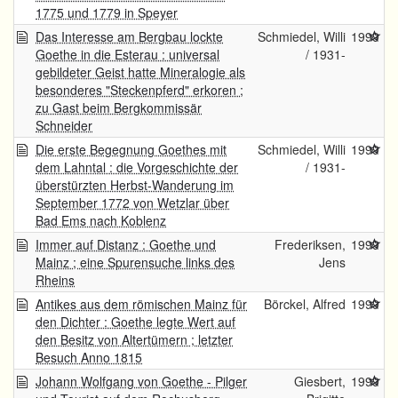
1775 und 1779 in Speyer
Das Interesse am Bergbau lockte
Schmiedel, Willi
1999
Goethe in die Esterau : universal
/ 1931-
gebildeter Geist hatte Mineralogie als
besonderes "Steckenpferd" erkoren ;
zu Gast beim Bergkommissär
Schneider
Die erste Begegnung Goethes mit
Schmiedel, Willi
1999
dem Lahntal : die Vorgeschichte der
/ 1931-
überstürzten Herbst-Wanderung im
September 1772 von Wetzlar über
Bad Ems nach Koblenz
Immer auf Distanz : Goethe und
Frederiksen,
1999
Mainz ; eine Spurensuche links des
Jens
Rheins
Antikes aus dem römischen Mainz für
Börckel, Alfred
1999
den Dichter : Goethe legte Wert auf
den Besitz von Altertümern ; letzter
Besuch Anno 1815
Johann Wolfgang von Goethe - Pilger
Giesbert,
1999