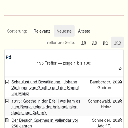
Sortierung:
Relevanz
Neueste
Älteste
Treffer pro Seite:
15
25
50
100
195 Treffer — zeige 1 bis 100:
Schaulust und Bewältigung | Johann
Bamberger,
2026
Wolfgang von Goethe und der Kampf
Gudrun
um Mainz
1815: Goethe in der Eifel | wie kam es
Schönewald,
2024
zum Besuch eines der bekanntesten
Heinz
deutschen Dichter?
Der Besuch Goethes in Vallendar vor
Schneider,
2024
250 Jahren
Adolf T.