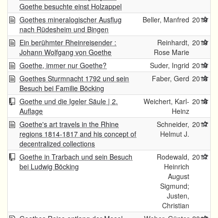
Goethe besuchte einst Holzappel
Goethes mineralogischer Ausflug
Beller, Manfred
2019
nach Rüdesheim und Bingen
Ein berühmter Rheinreisender :
Reinhardt,
2019
Johann Wolfgang von Goethe
Rose Marie
Goethe, immer nur Goethe?
Suder, Ingrid
2019
Goethes Sturmnacht 1792 und sein
Faber, Gerd
2018
Besuch bei Familie Böcking
Goethe und die Igeler Säule | 2.
Weichert, Karl-
2018
Auflage
Heinz
Goethe's art travels in the Rhine
Schneider,
2017
regions 1814-1817 and his concept of
Helmut J.
decentralized collections
Goethe in Trarbach und sein Besuch
Rodewald,
2017
bei Ludwig Böcking
Heinrich
August
Sigmund;
Justen,
Christian