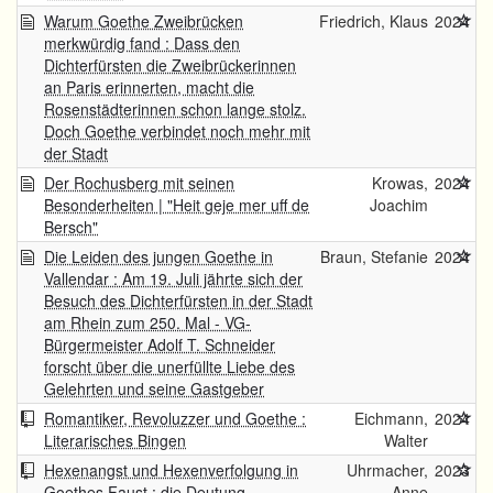
Warum Goethe Zweibrücken
Friedrich, Klaus
2024
merkwürdig fand : Dass den
Dichterfürsten die Zweibrückerinnen
an Paris erinnerten, macht die
Rosenstädterinnen schon lange stolz.
Doch Goethe verbindet noch mehr mit
der Stadt
Der Rochusberg mit seinen
Krowas,
2024
Besonderheiten | "Heit geje mer uff de
Joachim
Bersch"
Die Leiden des jungen Goethe in
Braun, Stefanie
2024
Vallendar : Am 19. Juli jährte sich der
Besuch des Dichterfürsten in der Stadt
am Rhein zum 250. Mal - VG-
Bürgermeister Adolf T. Schneider
forscht über die unerfüllte Liebe des
Gelehrten und seine Gastgeber
Romantiker, Revoluzzer und Goethe :
Eichmann,
2024
Literarisches Bingen
Walter
Hexenangst und Hexenverfolgung in
Uhrmacher,
2023
Goethes Faust : die Deutung
Anne