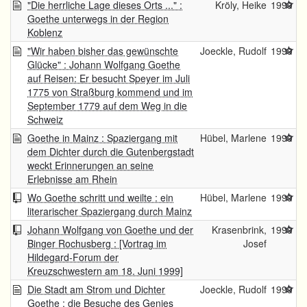
"Die herrliche Lage dieses Orts ..." :
Kröly, Heike
1999
Goethe unterwegs in der Region
Koblenz
"Wir haben bisher das gewünschte
Joeckle, Rudolf
1999
Glücke" : Johann Wolfgang Goethe
auf Reisen: Er besucht Speyer im Juli
1775 von Straßburg kommend und im
September 1779 auf dem Weg in die
Schweiz
Goethe in Mainz : Spaziergang mit
Hübel, Marlene
1999
dem Dichter durch die Gutenbergstadt
weckt Erinnerungen an seine
Erlebnisse am Rhein
Wo Goethe schritt und weilte : ein
Hübel, Marlene
1999
literarischer Spaziergang durch Mainz
Johann Wolfgang von Goethe und der
Krasenbrink,
1999
Binger Rochusberg : [Vortrag im
Josef
Hildegard-Forum der
Kreuzschwestern am 18. Juni 1999]
Die Stadt am Strom und Dichter
Joeckle, Rudolf
1999
Goethe : die Besuche des Genies