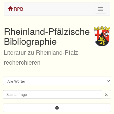
RPB
Navigati
ein/aus
Rheinland-Pfälzische
Bibliographie
Literatur zu Rheinland-Pfalz
recherchieren