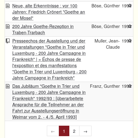
Neue, alte Erkenntnisse : vor 100
Böse, Günther
1993
Jahren: Friedrich Crönert "Goethe an
der Mosel"
200 Jahre Goethe-Rezeption in
Böse, Günther
1993
Traben-Trarbach
Presseechos der Ausstellung und der
Muller, Jean-
1993
Veranstaltungen "Goethe in Trier und
Claude
Luxemburg - 200 Jahre Campagne in
Frankreich" | = Échos de presse de
l'exposition et des manifestations
"Goethe in Trier und Luxemburg - 200
Jahre Campagne in Frankreich"
Das Jubiläum "Goethe in Trier und
Franz, Gunther
1993
Luxemburg - 200 Jahre Campagne in
Frankreich" 1992/93 : [überarbeitete
Ansprache für die Teilnehmer an der
Fahrt zur Ausstellungseröffnung in
Weimar vom 2. - 4./5. April 1993]
←
1
2
→