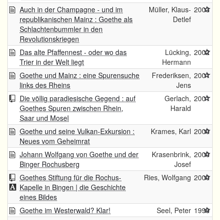
Auch in der Champagne - und im
Müller, Klaus-
2003
republikanischen Mainz : Goethe als
Detlef
Schlachtenbummler in den
Revolutionskriegen
Das alte Pfaffennest - oder wo das
Lücking,
2002
Trier in der Welt liegt
Hermann
Goethe und Mainz : eine Spurensuche
Frederiksen,
2001
links des Rheins
Jens
Die völlig paradiesische Gegend : auf
Gerlach,
2001
Goethes Spuren zwischen Rhein,
Harald
Saar und Mosel
Goethe und seine Vulkan-Exkursion :
Krames, Karl
2000
Neues vom Geheimrat
Johann Wolfgang von Goethe und der
Krasenbrink,
2000
Binger Rochusberg
Josef
Goethes Stiftung für die Rochus-
Ries, Wolfgang
2000
Kapelle in Bingen | die Geschichte
eines Bildes
Goethe im Westerwald? Klar!
Seel, Peter
1999