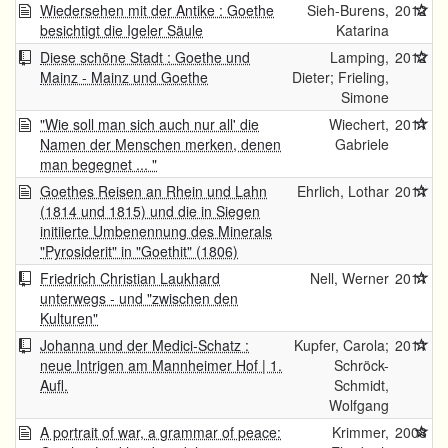
Wiedersehen mit der Antike : Goethe
Sieh-Burens,
2012
besichtigt die Igeler Säule
Katarina
Diese schöne Stadt : Goethe und
Lamping,
2012
Mainz - Mainz und Goethe
Dieter; Frieling,
Simone
"Wie soll man sich auch nur all' die
Wiechert,
2011
Namen der Menschen merken, denen
Gabriele
man begegnet ... "
Goethes Reisen an Rhein und Lahn
Ehrlich, Lothar
2011
(1814 und 1815) und die in Siegen
initiierte Umbenennung des Minerals
"Pyrosiderit" in "Goethit" (1806)
Friedrich Christian Laukhard
Nell, Werner
2011
unterwegs - und "zwischen den
Kulturen"
Johanna und der Medici-Schatz :
Kupfer, Carola;
2011
neue Intrigen am Mannheimer Hof | 1.
Schröck-
Aufl.
Schmidt,
Wolfgang
A portrait of war, a grammar of peace:
Krimmer,
2008