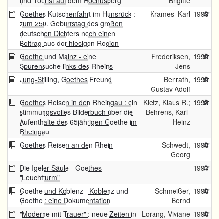
und Tourist auf dem Rochusberg
Brigitte
Goethes Kutschenfahrt im Hunsrück :
Krames, Karl
1999
zum 250. Geburtstag des großen
deutschen Dichters noch einen
Beitrag aus der hiesigen Region
Goethe und Mainz - eine
Frederiksen,
1999
Spurensuche links des Rheins
Jens
Jung-Stilling, Goethes Freund
Benrath,
1999
Gustav Adolf
Goethes Reisen in den Rheingau : ein
Kietz, Klaus R.;
1998
stimmungsvolles Bilderbuch über die
Behrens, Karl-
Aufenthalte des 65jährigen Goethe im
Heinz
Rheingau
Goethes Reisen an den Rhein
Schwedt,
1998
Georg
Die Igeler Säule - Goethes
1997
"Leuchtturm"
Goethe und Koblenz - Koblenz und
Schmeißer,
1996
Goethe : eine Dokumentation
Bernd
"Moderne mit Trauer" : neue Zeiten in
Lorang, Viviane
1996