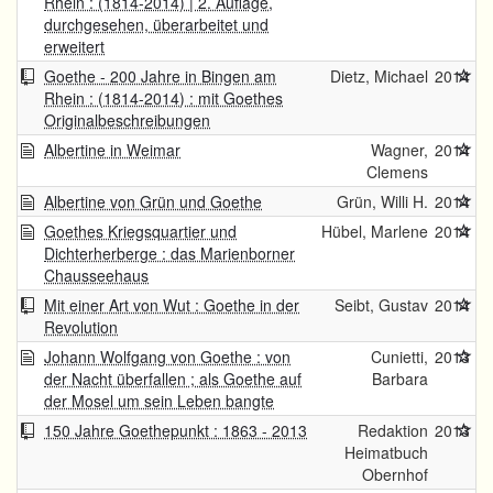
Rhein : (1814-2014) | 2. Auflage,
durchgesehen, überarbeitet und
erweitert
Goethe - 200 Jahre in Bingen am
Dietz, Michael
2014
Rhein : (1814-2014) : mit Goethes
Originalbeschreibungen
Albertine in Weimar
Wagner,
2014
Clemens
Albertine von Grün und Goethe
Grün, Willi H.
2014
Goethes Kriegsquartier und
Hübel, Marlene
2014
Dichterherberge : das Marienborner
Chausseehaus
Mit einer Art von Wut : Goethe in der
Seibt, Gustav
2014
Revolution
Johann Wolfgang von Goethe : von
Cunietti,
2013
der Nacht überfallen ; als Goethe auf
Barbara
der Mosel um sein Leben bangte
150 Jahre Goethepunkt : 1863 - 2013
Redaktion
2013
Heimatbuch
Obernhof