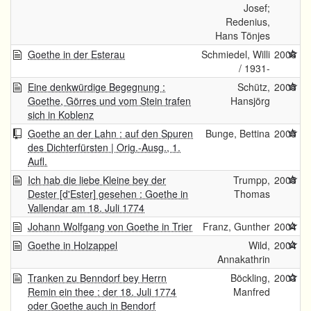
Josef;
Redenius,
Hans Tönjes
Goethe in der Esterau
Schmiedel, Willi
2006
/ 1931-
Eine denkwürdige Begegnung :
Schütz,
2005
Goethe, Görres und vom Stein trafen
Hansjörg
sich in Koblenz
Goethe an der Lahn : auf den Spuren
Bunge, Bettina
2005
des Dichterfürsten | Orig.-Ausg., 1.
Aufl.
Ich hab die liebe Kleine bey der
Trumpp,
2005
Dester [d'Ester] gesehen : Goethe in
Thomas
Vallendar am 18. Juli 1774
Johann Wolfgang von Goethe in Trier
Franz, Gunther
2004
Goethe in Holzappel
Wild,
2004
Annakathrin
Tranken zu Benndorf bey Herrn
Böckling,
2003
Remin ein thee : der 18. Juli 1774
Manfred
oder Goethe auch in Bendorf