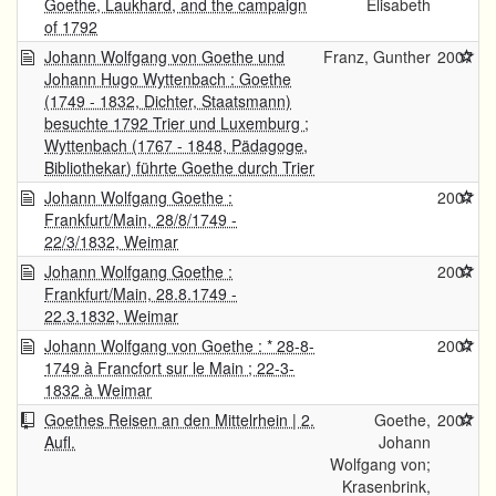
Goethe, Laukhard, and the campaign
Elisabeth
of 1792
Johann Wolfgang von Goethe und
Franz, Gunther
2007
Johann Hugo Wyttenbach : Goethe
(1749 - 1832, Dichter, Staatsmann)
besuchte 1792 Trier und Luxemburg ;
Wyttenbach (1767 - 1848, Pädagoge,
Bibliothekar) führte Goethe durch Trier
Johann Wolfgang Goethe :
2007
Frankfurt/Main, 28/8/1749 -
22/3/1832, Weimar
Johann Wolfgang Goethe :
2007
Frankfurt/Main, 28.8.1749 -
22.3.1832, Weimar
Johann Wolfgang von Goethe : * 28-8-
2007
1749 à Francfort sur le Main ; 22-3-
1832 à Weimar
Goethes Reisen an den Mittelrhein | 2.
Goethe,
2007
Aufl.
Johann
Wolfgang von;
Krasenbrink,