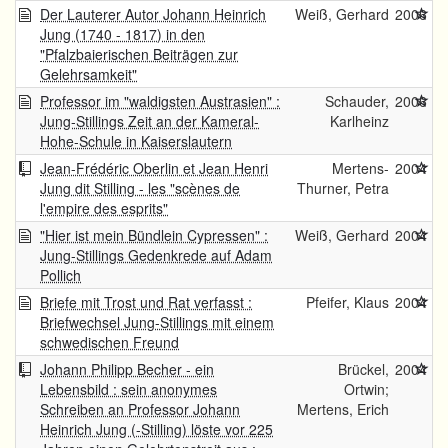
Der Lauterer Autor Johann Heinrich
Weiß, Gerhard
2006
Jung (1740 - 1817) in den
"Pfalzbaierischen Beiträgen zur
Gelehrsamkeit"
Professor im "waldigsten Austrasien" :
Schauder,
2006
Jung-Stillings Zeit an der Kameral-
Karlheinz
Hohe-Schule in Kaiserslautern
Jean-Frédéric Oberlin et Jean Henri
Mertens-
2004
Jung dit Stilling - les "scènes de
Thurner, Petra
l'empire des esprits"
"Hier ist mein Bündlein Cypressen" :
Weiß, Gerhard
2004
Jung-Stillings Gedenkrede auf Adam
Pollich
Briefe mit Trost und Rat verfasst :
Pfeifer, Klaus
2004
Briefwechsel Jung-Stillings mit einem
schwedischen Freund
Johann Philipp Becher - ein
Brückel,
2004
Lebensbild : sein anonymes
Ortwin;
Schreiben an Professor Johann
Mertens, Erich
Heinrich Jung (-Stilling) löste vor 225