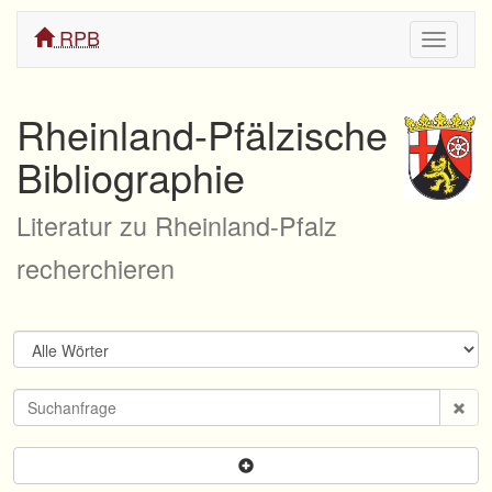
RPB
Navigati
ein/aus
Rheinland-Pfälzische
Bibliographie
Literatur zu Rheinland-Pfalz
recherchieren