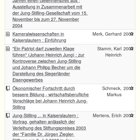
Jahren einen Gelehrtenstreit aus ;
Ausstellung in Zusammenarbeit mit
der Jung-Stilling-Gesellschaft vom 15.
November bis zum 27. November
2004
Kameralwissenschaften in
Merk, Gerhard
2003
Kaiserslautern : Einführung
"Ein Patriot darf zuweilen Klage
Stamm, Karl
2003
führen" (Johann Heinrich Jung) : zur
Heinrich
Kontroverse zwischen Jung-Stilling
und Johann Philipp Becher um die
Darstellung des Siegerländer
Eisengewerbes
Ökonomischer Fortschritt durch
Schmeck,
2003
bessere Bildung - wirtschaftsberufliche
Markus
Vorschläge bei Johann Heinrich Jung-
Stilling
Jung-Stilling ... in Kaiserslautern :
Mertens, Erich
2003
Vortrag, gehalten anlässlich der
Verleihung des Stiftungspreises 2003
der "Familie Dr. Jürgen Ziegler-