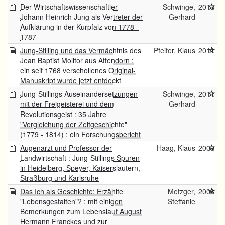
Der Wirtschaftswissenschaftler
Schwinge,
2013
Johann Heinrich Jung als Vertreter der
Gerhard
Aufklärung in der Kurpfalz von 1778 -
1787
Jung-Stilling und das Vermächtnis des
Pfeifer, Klaus
2011
Jean Baptist Molitor aus Attendorn :
ein seit 1768 verschollenes Original-
Manuskript wurde jetzt entdeckt
Jung-Stillings Auseinandersetzungen
Schwinge,
2011
mit der Freigeisterei und dem
Gerhard
Revolutionsgeist : 35 Jahre
"Vergleichung der Zeitgeschichte"
(1779 - 1814) ; ein Forschungsbericht
Augenarzt und Professor der
Haag, Klaus
2009
Landwirtschaft : Jung-Stillings Spuren
in Heidelberg, Speyer, Kaiserslautern,
Straßburg und Karlsruhe
Das Ich als Geschichte: Erzählte
Metzger,
2008
"Lebensgestalten"? : mit einigen
Steffanie
Bemerkungen zum Lebenslauf August
Hermann Franckes und zur