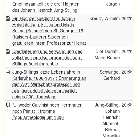
Empfindsamkeit : die drei Heiraten
Jürgen
des Johann Heinrich Jung-Stilling
Ein Hochzeitsgedicht für Johann
Kreutz, Wilhelm
2017
Heinrich Jung-Stilling und Maria
Selma (Salome) von St. George : 15
(Kaisers)Lauterer Studenten
gratulieren ihrem Professor zur Heirat
Überlieferung und Verwandlung des
Diot-Duriatti,
2017
volkstümlichen Kulturerbes in Jung-
Marie Renée
Stillings Autobiographie
Jung-Stillings letzte Lebensjahre in
Schwinge,
2017
Karlsruhe, 1806-1817 : Erinnerung an
Gerhard
den Arzt, Wirtschaftsprofessor und
religiösen Schriftsteller anlässlich
seines 200. Todestags
"... weder Calvinist noch Herrnhuter
Jung-Stilling,
2017
noch Pietist" : fromme
Johann
Populartheologie um 1800
Heinrich;
Albrecht-
Birkner,
Veronika