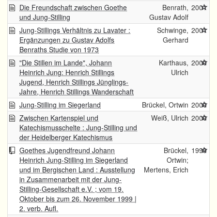
Die Freundschaft zwischen Goethe
Benrath,
2001
und Jung-Stilling
Gustav Adolf
Jung-Stillings Verhältnis zu Lavater :
Schwinge,
2001
Ergänzungen zu Gustav Adolfs
Gerhard
Benraths Studie von 1973
"Die Stillen im Lande", Johann
Karthaus,
2000
Heinrich Jung: Henrich Stillings
Ulrich
Jugend, Henrich Stillings Jünglings-
Jahre, Henrich Stillings Wanderschaft
Jung-Stilling im Siegerland
Brückel, Ortwin
2000
Zwischen Kartenspiel und
Weiß, Ulrich
2000
Katechismusschelte : Jung-Stilling und
der Heidelberger Katechismus
Goethes Jugendfreund Johann
Brückel,
1999
Heinrich Jung-Stilling im Siegerland
Ortwin;
und im Bergischen Land : Ausstellung
Mertens, Erich
in Zusammenarbeit mit der Jung-
Stilling-Gesellschaft e.V. ; vom 19.
Oktober bis zum 26. November 1999 |
2. verb. Aufl.