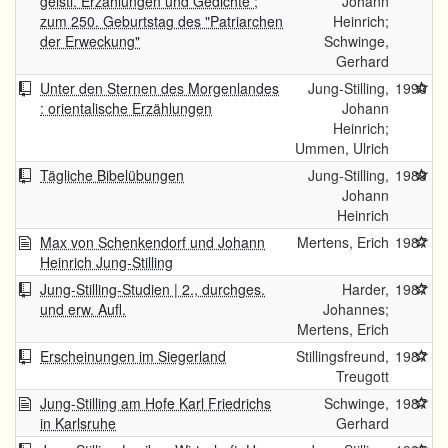
geistl. Erzählungen und Gedichte ;
Johann
zum 250. Geburtstag des "Patriarchen
Heinrich;
der Erweckung"
Schwinge,
Gerhard
Unter den Sternen des Morgenlandes
Jung-Stilling,
1990
: orientalische Erzählungen
Johann
Heinrich;
Ummen, Ulrich
Tägliche Bibelübungen
Jung-Stilling,
1989
Johann
Heinrich
Max von Schenkendorf und Johann
Mertens, Erich
1987
Heinrich Jung-Stilling
Jung-Stilling-Studien | 2., durchges.
Harder,
1987
und erw. Aufl.
Johannes;
Mertens, Erich
Erscheinungen im Siegerland
Stillingsfreund,
1987
Treugott
Jung-Stilling am Hofe Karl Friedrichs
Schwinge,
1987
in Karlsruhe
Gerhard