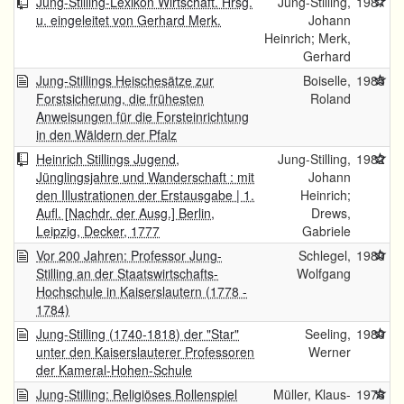
Jung-Stilling-Lexikon Wirtschaft. Hrsg.
Jung-Stilling,
1987
u. eingeleitet von Gerhard Merk.
Johann
Heinrich; Merk,
Gerhard
Jung-Stillings Heischesätze zur
Boiselle,
1985
Forstsicherung, die frühesten
Roland
Anweisungen für die Forsteinrichtung
in den Wäldern der Pfalz
Heinrich Stillings Jugend,
Jung-Stilling,
1982
Jünglingsjahre und Wanderschaft : mit
Johann
den Illustrationen der Erstausgabe | 1.
Heinrich;
Aufl. [Nachdr. der Ausg.] Berlin,
Drews,
Leipzig, Decker, 1777
Gabriele
Vor 200 Jahren: Professor Jung-
Schlegel,
1980
Stilling an der Staatswirtschafts-
Wolfgang
Hochschule in Kaiserslautern (1778 -
1784)
Jung-Stilling (1740-1818) der "Star"
Seeling,
1980
unter den Kaiserslauterer Professoren
Werner
der Kameral-Hohen-Schule
Jung-Stilling: Religiöses Rollenspiel
Müller, Klaus-
1976