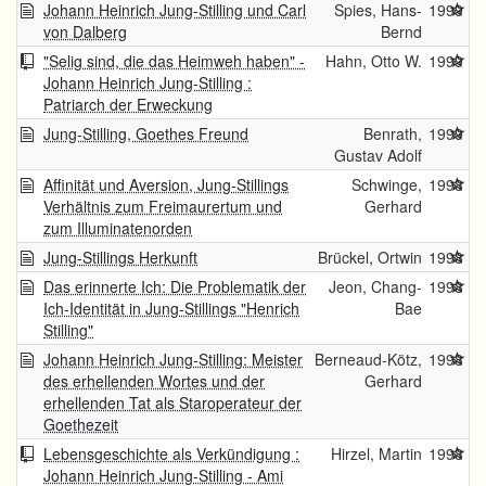
Johann Heinrich Jung-Stilling und Carl
Spies, Hans-
1999
von Dalberg
Bernd
"Selig sind, die das Heimweh haben" -
Hahn, Otto W.
1999
Johann Heinrich Jung-Stilling :
Patriarch der Erweckung
Jung-Stilling, Goethes Freund
Benrath,
1999
Gustav Adolf
Affinität und Aversion, Jung-Stillings
Schwinge,
1998
Verhältnis zum Freimaurertum und
Gerhard
zum Illuminatenorden
Jung-Stillings Herkunft
Brückel, Ortwin
1998
Das erinnerte Ich: Die Problematik der
Jeon, Chang-
1998
Ich-Identität in Jung-Stillings "Henrich
Bae
Stilling"
Johann Heinrich Jung-Stilling: Meister
Berneaud-Kötz,
1998
des erhellenden Wortes und der
Gerhard
erhellenden Tat als Staroperateur der
Goethezeit
Lebensgeschichte als Verkündigung :
Hirzel, Martin
1998
Johann Heinrich Jung-Stilling - Ami