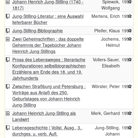
Johann Henrich Jung-Stilling (1740 -
Spiewok,
1993
1817)
Wolfgang
Jung-Stilling-Literatur : eine Auswahl
Mertens, Erich
1993
lieferbarer Bücher
Jung-Stilling-Bibliographie
Pfeifer, Klaus
1993
Zwei Geheimschriften : das doppelte
Jochems,
1993
Geheimnis der Tagebücher Johann
Helmut
Heinrich Jung-Stillings
Prosa des Lebensweges : literarische
Vollers-Sauer,
1993
Konfigurationen selbstbiographischen
Elisabeth
Erzählens am Ende des 18. und 19.
Jahrhunderts
Zwischen Straßburg und Petersburg :
Wörster, Peter
1992
Vorträge aus Anlaß des 250.
Geburtstages von Johann Heinrich
Jung-Stilling
Johann Heinrich Jung-Stilling als
Merk, Gerhard
1992
Landwirt
Lebensgeschichte | Vollst. Ausg., 3.,
Jung-Stilling,
1992
durchges. u. verb. Aufl.
Johann