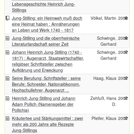
Lebensgeschichte Heinrich Jung-
Stillings
Jung-Stilling: ein Heimweh muß doch
Völkel, Martin
2008
eine Heimat haben : Annäherungen
an Leben und Werk 1740 - 1817
Jung-Stilling und die oberrheinische
Schwinge,
2008
Literaturlandschaft seiner Zeit
Gerhard
Johann Heinrich Jung-Stilling (1740 -
Schwinge,
2007
1817) : Augenarzt, Staatswirtschaftler,
Gerhard
religiöser Schriftsteller zwischen
Aufklärung und Erweckung
Seine Berufung: Schriftsteller : seine
Haag, Klaus
2007
Berufe: Schneider, Nationalökonom,
Hochschullehrer, Augenarzt ...
Heinrich Jung-Stilling und Johann
Zehfuß, Hans
2007
Adam Pollich (Namensgeber der
D.
Pollichia)
Kräutertee und Stärkungsmittel : zwei
Pfeifer, Klaus
2007
mehr als 200 Jahre alte Rezepte
Jung-Stillings