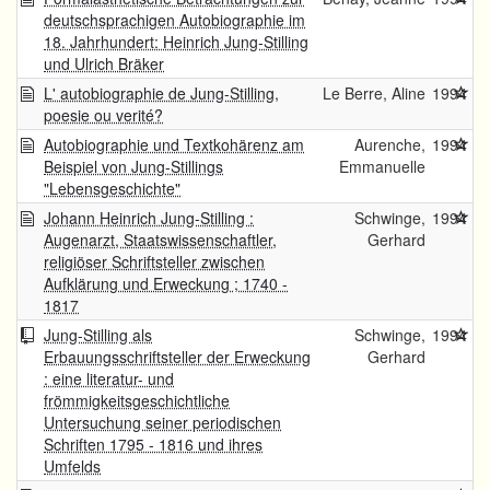
deutschsprachigen Autobiographie im
18. Jahrhundert: Heinrich Jung-Stilling
und Ulrich Bräker
L' autobiographie de Jung-Stilling,
Le Berre, Aline
1994
poesie ou verité?
Autobiographie und Textkohärenz am
Aurenche,
1994
Beispiel von Jung-Stillings
Emmanuelle
"Lebensgeschichte"
Johann Heinrich Jung-Stilling :
Schwinge,
1994
Augenarzt, Staatswissenschaftler,
Gerhard
religiöser Schriftsteller zwischen
Aufklärung und Erweckung ; 1740 -
1817
Jung-Stilling als
Schwinge,
1994
Erbauungsschriftsteller der Erweckung
Gerhard
: eine literatur- und
frömmigkeitsgeschichtliche
Untersuchung seiner periodischen
Schriften 1795 - 1816 und ihres
Umfelds