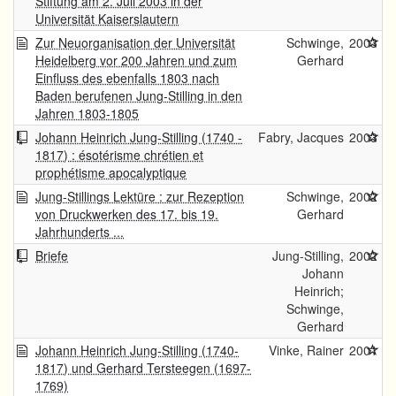
Stiftung am 2. Juli 2003 in der
Universität Kaiserslautern
Zur Neuorganisation der Universität
Schwinge,
2003
Heidelberg vor 200 Jahren und zum
Gerhard
Einfluss des ebenfalls 1803 nach
Baden berufenen Jung-Stilling in den
Jahren 1803-1805
Johann Heinrich Jung-Stilling (1740 -
Fabry, Jacques
2003
1817) : ésotérisme chrétien et
prophétisme apocalyptique
Jung-Stillings Lektüre : zur Rezeption
Schwinge,
2002
von Druckwerken des 17. bis 19.
Gerhard
Jahrhunderts ...
Briefe
Jung-Stilling,
2002
Johann
Heinrich;
Schwinge,
Gerhard
Johann Heinrich Jung-Stilling (1740-
Vinke, Rainer
2001
1817) und Gerhard Tersteegen (1697-
1769)