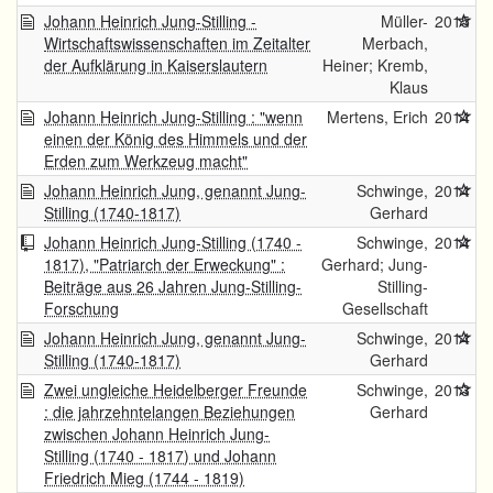
Johann Heinrich Jung-Stilling -
Müller-
2015
Wirtschaftswissenschaften im Zeitalter
Merbach,
der Aufklärung in Kaiserslautern
Heiner; Kremb,
Klaus
Johann Heinrich Jung-Stilling : "wenn
Mertens, Erich
2014
einen der König des Himmels und der
Erden zum Werkzeug macht"
Johann Heinrich Jung, genannt Jung-
Schwinge,
2014
Stilling (1740-1817)
Gerhard
Johann Heinrich Jung-Stilling (1740 -
Schwinge,
2014
1817), "Patriarch der Erweckung" :
Gerhard; Jung-
Beiträge aus 26 Jahren Jung-Stilling-
Stilling-
Forschung
Gesellschaft
Johann Heinrich Jung, genannt Jung-
Schwinge,
2014
Stilling (1740-1817)
Gerhard
Zwei ungleiche Heidelberger Freunde
Schwinge,
2013
: die jahrzehntelangen Beziehungen
Gerhard
zwischen Johann Heinrich Jung-
Stilling (1740 - 1817) und Johann
Friedrich Mieg (1744 - 1819)