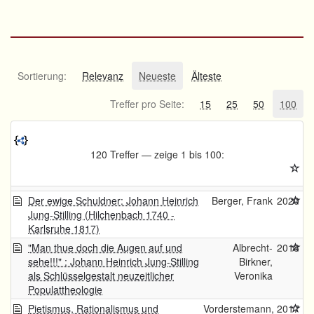
Sortierung:
Relevanz
Neueste
Älteste
Treffer pro Seite:
15
25
50
100
120 Treffer — zeige 1 bis 100:
Der ewige Schuldner: Johann Heinrich
Berger, Frank
2020
Jung-Stilling (Hilchenbach 1740 -
Karlsruhe 1817)
"Man thue doch die Augen auf und
Albrecht-
2018
sehe!!!" : Johann Heinrich Jung-Stilling
Birkner,
als Schlüsselgestalt neuzeitlicher
Veronika
Populattheologie
Pietismus, Rationalismus und
Vorderstemann,
2017