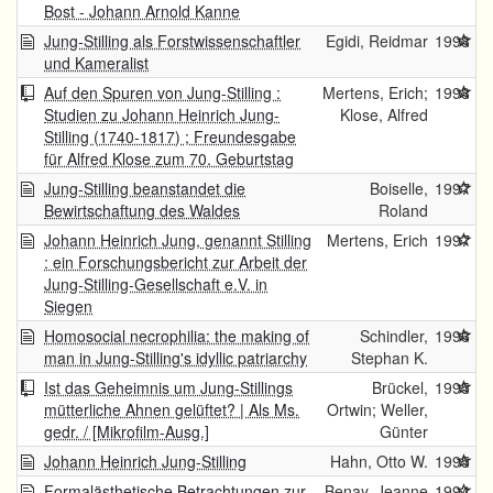
Bost - Johann Arnold Kanne
Jung-Stilling als Forstwissenschaftler
Egidi, Reidmar
1998
und Kameralist
Auf den Spuren von Jung-Stilling :
Mertens, Erich;
1998
Studien zu Johann Heinrich Jung-
Klose, Alfred
Stilling (1740-1817) ; Freundesgabe
für Alfred Klose zum 70. Geburtstag
Jung-Stilling beanstandet die
Boiselle,
1997
Bewirtschaftung des Waldes
Roland
Johann Heinrich Jung, genannt Stilling
Mertens, Erich
1997
: ein Forschungsbericht zur Arbeit der
Jung-Stilling-Gesellschaft e.V. in
Siegen
Homosocial necrophilia: the making of
Schindler,
1996
man in Jung-Stilling's idyllic patriarchy
Stephan K.
Ist das Geheimnis um Jung-Stillings
Brückel,
1995
mütterliche Ahnen gelüftet? | Als Ms.
Ortwin; Weller,
gedr. / [Mikrofilm-Ausg.]
Günter
Johann Heinrich Jung-Stilling
Hahn, Otto W.
1995
Formalästhetische Betrachtungen zur
Benay, Jeanne
1994