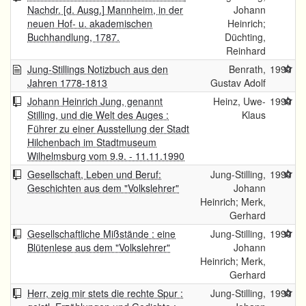
Nachdr. [d. Ausg.] Mannheim, in der
Johann
neuen Hof- u. akademischen
Heinrich;
Buchhandlung, 1787.
Düchting,
Reinhard
Jung-Stillings Notizbuch aus den
Benrath,
1990
Jahren 1778-1813
Gustav Adolf
Johann Heinrich Jung, genannt
Heinz, Uwe-
1990
Stilling, und die Welt des Auges :
Klaus
Führer zu einer Ausstellung der Stadt
Hilchenbach im Stadtmuseum
Wilhelmsburg vom 9.9. - 11.11.1990
Gesellschaft, Leben und Beruf:
Jung-Stilling,
1990
Geschichten aus dem "Volkslehrer"
Johann
Heinrich; Merk,
Gerhard
Gesellschaftliche Mißstände : eine
Jung-Stilling,
1990
Blütenlese aus dem "Volkslehrer"
Johann
Heinrich; Merk,
Gerhard
Herr, zeig mir stets die rechte Spur :
Jung-Stilling,
1990