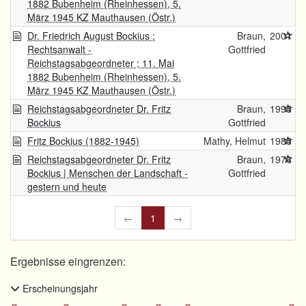
1882 Bubenheim (Rheinhessen), 5.
März 1945 KZ Mauthausen (Östr.)
Dr. Friedrich August Bockius :
Braun,
2001
Rechtsanwalt -
Gottfried
Reichstagsabgeordneter ; 11. Mai
1882 Bubenheim (Rheinhessen), 5.
März 1945 KZ Mauthausen (Östr.)
Reichstagsabgeordneter Dr. Fritz
Braun,
1995
Bockius
Gottfried
Fritz Bockius (1882-1945)
Mathy, Helmut
1985
Reichstagsabgeordneter Dr. Fritz
Braun,
1976
Bockius | Menschen der Landschaft -
Gottfried
gestern und heute
←
1
→
Ergebnisse eingrenzen:
Erscheinungsjahr