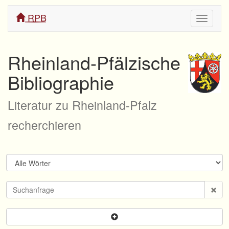
RPB
Navigati
ein/aus
Rheinland-Pfälzische
Bibliographie
Literatur zu Rheinland-Pfalz
recherchieren