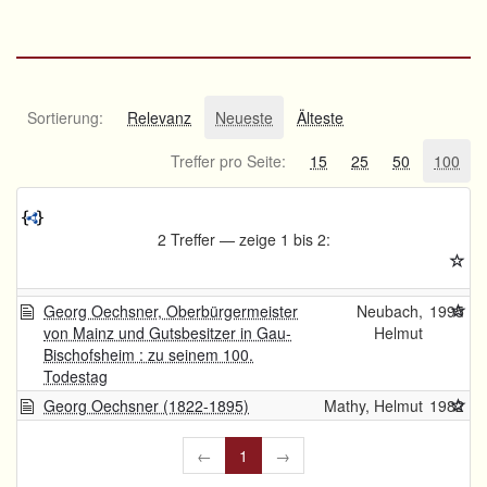
Sortierung:
Relevanz
Neueste
Älteste
Treffer pro Seite:
15
25
50
100
2 Treffer — zeige 1 bis 2:
Georg Oechsner, Oberbürgermeister
Neubach,
1995
von Mainz und Gutsbesitzer in Gau-
Helmut
Bischofsheim : zu seinem 100.
Todestag
Georg Oechsner (1822-1895)
Mathy, Helmut
1982
←
1
→