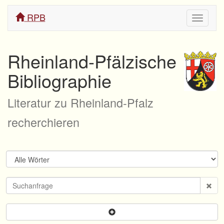
RPB
Navigati
ein/aus
Rheinland-Pfälzische
Bibliographie
Literatur zu Rheinland-Pfalz
recherchieren