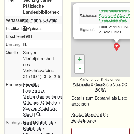
Titel
Sechzig Jahre
Pfälzische
Landesbibliotheksze
Landesbibliothek
Bibliothek:
Rheinland-Pfalz / Pfä
Verfasser/in
Collmann, Oswald
Landesbibliothek
Palat. 2131/21.1981;P
Publikationstyp
Aufsatz
Signatur:
2132/21.1981
Erschienen
1981
Umfang
Ill.
Quelle
Speyer :
Vierteljahresheft
+
des
-
Verkehrsvereins. -
21 (1981), 3, S. 2-5
Kartenbilder & -daten von
Raumsystematik
Einzelne
Wikimedia
&
OpenStreetMap
,
CC-
BY-SA
Landkreise,
Verbandsgemeinden,
Details zum Bestand als Liste
Orte und Ortsteile
>
anzeigen
Speyer, Kreisfreie
Stadt
|
Kostenübersicht für
Bestellungen
Sachsystematik
Buch. Bibliothek
>
Bibliothek
>