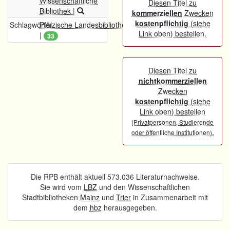
Wissenschaftliche
Diesen Titel zu
Bibliothek
|
kommerziellen
Zwecken
kostenpflichtig
(siehe
Schlagwörter
Pfälzische Landesbibliothek
Link oben) bestellen.
|
33
Diesen Titel zu
nichtkommerziellen
Zwecken
kostenpflichtig
(siehe
Link oben) bestellen
(Privatpersonen, Studierende
.
oder öffentliche Institutionen)
Die RPB enthält aktuell 573.036 Literaturnachweise.
Sie wird vom
LBZ
und den Wissenschaftlichen
Stadtbibliotheken
Mainz
und
Trier
in Zusammenarbeit mit
dem
hbz
herausgegeben.