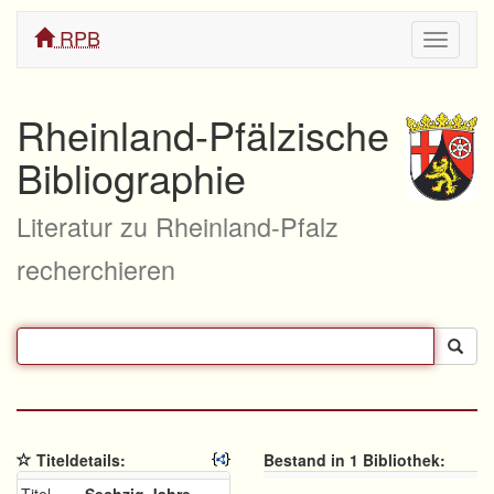
RPB
Navigati
ein/aus
Rheinland-Pfälzische
Bibliographie
Literatur zu Rheinland-Pfalz
recherchieren
Titeldetails:
Bestand in 1 Bibliothek: