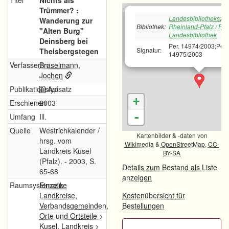
Titel
Nichts als
Trümmer? :
Landesbibliotheksze
Wanderung zur
Bibliothek:
Rheinland-Pfalz / Pfä
"Alten Burg"
Landesbibliothek
Deinsberg bei
Per. 14974/2003;Per.
Signatur:
Theisbergstegen
14975/2003
Verfasser/in
Braselmann,
Jochen
Publikationstyp
Aufsatz
+
Erschienen
2003
-
Umfang
Ill.
Quelle
Westrichkalender /
Kartenbilder & -daten von
hrsg. vom
Wikimedia
&
OpenStreetMap
,
CC-
Landkreis Kusel
BY-SA
(Pfalz). - 2003, S.
Details zum Bestand als Liste
65-68
anzeigen
Raumsystematik
Einzelne
Landkreise,
Kostenübersicht für
Verbandsgemeinden,
Bestellungen
Orte und Ortsteile
>
Kusel, Landkreis
>