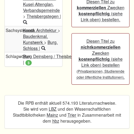
Diesen Titel zu
Kusel-Altenglan,
kommerziellen
Zwecken
Verbandsgemeinde
kostenpflichtig
(siehe
>
Theisbergstegen
|
Link oben) bestellen.
Sachsystematik
Kunst. Architektur
>
Baudenkmal.
Diesen Titel zu
Kunstwerk
>
Burg.
nichtkommerziellen
Schloss
|
Zwecken
Schlagwörter
Burg Deinsberg / Theisbergstegen
kostenpflichtig
(siehe
|
3
Link oben) bestellen
(Privatpersonen, Studierende
.
oder öffentliche Institutionen)
Die RPB enthält aktuell 574.193 Literaturnachweise.
Sie wird vom
LBZ
und den Wissenschaftlichen
Stadtbibliotheken
Mainz
und
Trier
in Zusammenarbeit mit
dem
hbz
herausgegeben.