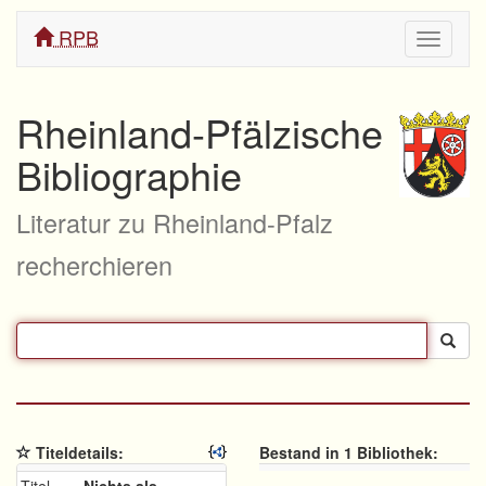
RPB
Navigati
ein/aus
Rheinland-Pfälzische
Bibliographie
Literatur zu Rheinland-Pfalz
recherchieren
Titeldetails:
Bestand in 1 Bibliothek: