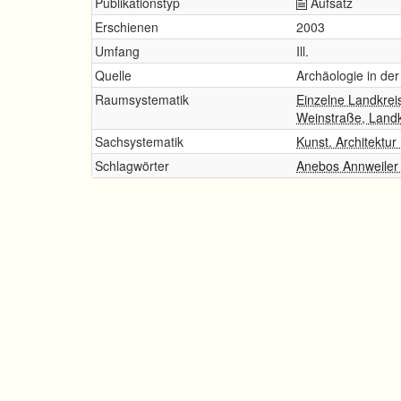
Publikationstyp
Aufsatz
Erschienen
2003
Umfang
Ill.
Quelle
Archäologie in der 
Raumsystematik
Einzelne Landkrei
Weinstraße, Land
Sachsystematik
Kunst. Architektur
Schlagwörter
Anebos Annweiler (