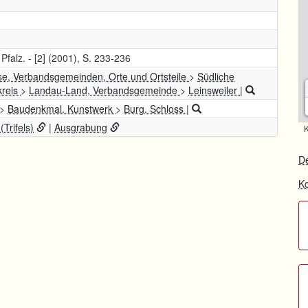
Pfalz. - [2] (2001), S. 233-236
se, Verbandsgemeinden, Orte und Ortsteile
>
Südliche
kreis
>
Landau-Land, Verbandsgemeinde
>
Leinsweiler
|
>
Baudenkmal. Kunstwerk
>
Burg. Schloss
|
Trifels)
|
Ausgrabung
K
De
Ko