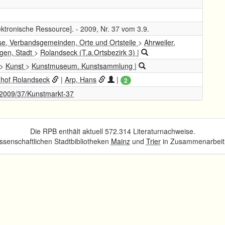
lektronische Ressource]. - 2009, Nr. 37 vom 3.9.
se, Verbandsgemeinden, Orte und Ortsteile
>
Ahrweiler,
en, Stadt
>
Rolandseck (T.a.Ortsbezirk 3)
|
>
Kunst
>
Kunstmuseum. Kunstsammlung
|
hof Rolandseck
|
Arp, Hans
|
2
e/2009/37/Kunstmarkt-37
Die RPB enthält aktuell 572.314 Literaturnachweise.
senschaftlichen Stadtbibliotheken
Mainz
und
Trier
in Zusammenarbeit