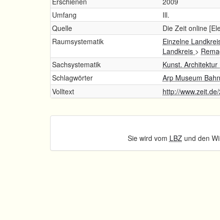
Erschienen
2009
Umfang
Ill.
Quelle
Die Zeit online [E
Raumsystematik
Einzelne Landkrei
Landkreis
>
Remag
Sachsystematik
Kunst. Architektur
Schlagwörter
Arp Museum Bahn
Volltext
http://www.zeit.d
Sie wird vom
LBZ
und den Wis