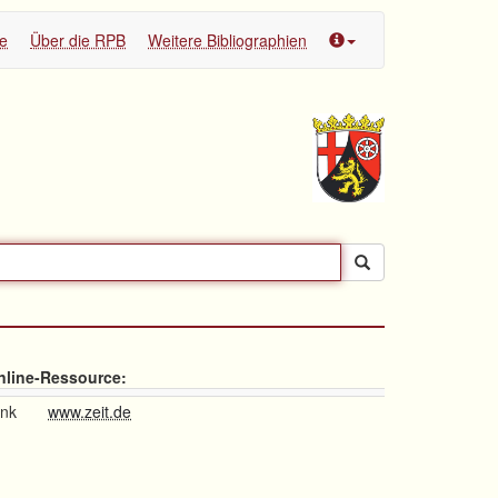
te
Über die RPB
Weitere Bibliographien
nline-Ressource:
ink
www.zeit.de