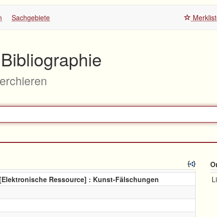
n
Sachgebiete
Merklis
Bibliographie
herchieren
O
p [Elektronische Ressource] : Kunst-Fälschungen
L