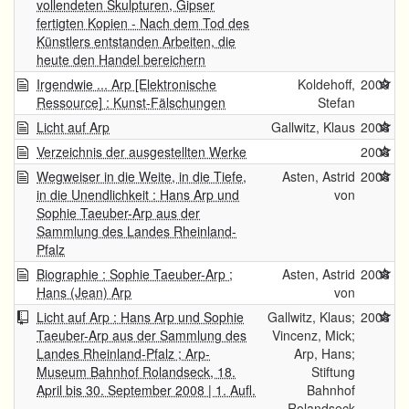
vollendeten Skulpturen, Gipser
fertigten Kopien - Nach dem Tod des
Künstlers entstanden Arbeiten, die
heute den Handel bereichern
Irgendwie ... Arp [Elektronische
Koldehoff,
2009
Ressource] : Kunst-Fälschungen
Stefan
Licht auf Arp
Gallwitz, Klaus
2008
Verzeichnis der ausgestellten Werke
2008
Wegweiser in die Weite, in die Tiefe,
Asten, Astrid
2008
in die Unendlichkeit : Hans Arp und
von
Sophie Taeuber-Arp aus der
Sammlung des Landes Rheinland-
Pfalz
Biographie : Sophie Taeuber-Arp ;
Asten, Astrid
2008
Hans (Jean) Arp
von
Licht auf Arp : Hans Arp und Sophie
Gallwitz, Klaus;
2008
Taeuber-Arp aus der Sammlung des
Vincenz, Mick;
Landes Rheinland-Pfalz ; Arp-
Arp, Hans;
Museum Bahnhof Rolandseck, 18.
Stiftung
April bis 30. September 2008 | 1. Aufl.
Bahnhof
Rolandseck