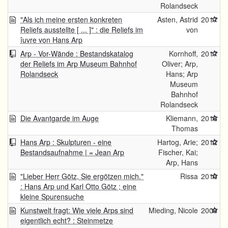
Rolandseck
"Als ich meine ersten konkreten
Asten, Astrid
2017
Reliefs ausstellte [ ... ]" : die Reliefs im
von
îuvre von Hans Arp
Arp - Vor-Wände : Bestandskatalog
Kornhoff,
2017
der Reliefs im Arp Museum Bahnhof
Oliver; Arp,
Rolandseck
Hans; Arp
Museum
Bahnhof
Rolandseck
Die Avantgarde im Auge
Kliemann,
2016
Thomas
Hans Arp : Skulpturen - eine
Hartog, Arie;
2012
Bestandsaufnahme | = Jean Arp
Fischer, Kai;
Arp, Hans
"Lieber Herr Götz, Sie ergötzen mich."
Rissa
2010
: Hans Arp und Karl Otto Götz ; eine
kleine Spurensuche
Kunstwelt fragt: Wie viele Arps sind
Mieding, Nicole
2009
eigentlich echt? : Steinmetze