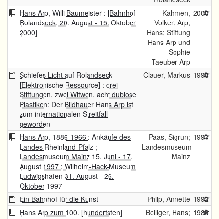
Hans Arp, Willi Baumeister : [Bahnhof
Kahmen,
2000
Rolandseck, 20. August - 15. Oktober
Volker; Arp,
2000]
Hans; Stiftung
Hans Arp und
Sophie
Taeuber-Arp
Schiefes Licht auf Rolandseck
Clauer, Markus
1998
[Elektronische Ressource] : drei
Stiftungen, zwei Witwen, acht dubiose
Plastiken: Der Bildhauer Hans Arp ist
zum internationalen Streitfall
geworden
Hans Arp, 1886-1966 : Ankäufe des
Paas, Sigrun;
1997
Landes Rheinland-Pfalz ;
Landesmuseum
Landesmuseum Mainz 15. Juni - 17.
Mainz
August 1997 ; Wilhelm-Hack-Museum
Ludwigshafen 31. August - 26.
Oktober 1997
Ein Bahnhof für die Kunst
Philp, Annette
1992
Hans Arp zum 100. [hundertsten]
Bolliger, Hans;
1986