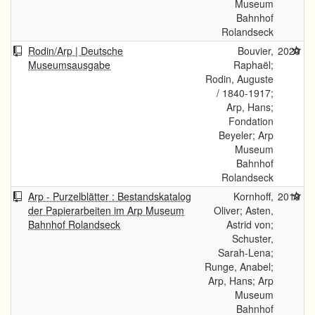
Museum
Bahnhof
Rolandseck
Rodin/Arp | Deutsche
Bouvier,
2020
Museumsausgabe
Raphaël;
Rodin, Auguste
/ 1840-1917;
Arp, Hans;
Fondation
Beyeler; Arp
Museum
Bahnhof
Rolandseck
Arp - Purzelblätter : Bestandskatalog
Kornhoff,
2019
der Papierarbeiten im Arp Museum
Oliver; Asten,
Bahnhof Rolandseck
Astrid von;
Schuster,
Sarah-Lena;
Runge, Anabel;
Arp, Hans; Arp
Museum
Bahnhof