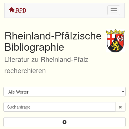
RPB
Navigati
ein/aus
Rheinland-Pfälzische
Bibliographie
Literatur zu Rheinland-Pfalz
recherchieren