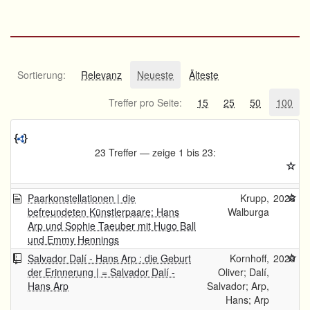
Sortierung:
Relevanz
Neueste
Älteste
Treffer pro Seite:
15
25
50
100
23 Treffer — zeige 1 bis 23:
Paarkonstellationen | die
Krupp,
2026
befreundeten Künstlerpaare: Hans
Walburga
Arp und Sophie Taeuber mit Hugo Ball
und Emmy Hennings
Salvador Dalí - Hans Arp : die Geburt
Kornhoff,
2020
der Erinnerung | = Salvador Dalí -
Oliver; Dalí,
Hans Arp
Salvador; Arp,
Hans; Arp