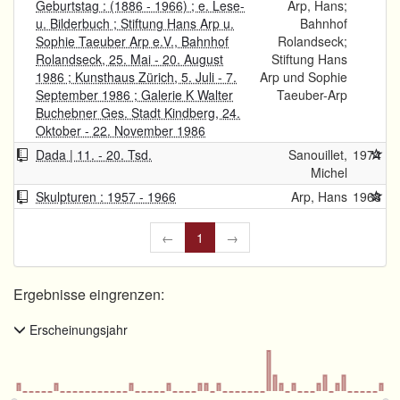
Geburtstag : (1886 - 1966) ; e. Lese-
Arp, Hans;
u. Bilderbuch ; Stiftung Hans Arp u.
Bahnhof
Sophie Taeuber Arp e.V., Bahnhof
Rolandseck;
Rolandseck, 25. Mai - 20. August
Stiftung Hans
1986 ; Kunsthaus Zürich, 5. Juli - 7.
Arp und Sophie
September 1986 ; Galerie K Walter
Taeuber-Arp
Buchebner Ges. Stadt Kindberg, 24.
Oktober - 22. November 1986
Dada | 11. - 20. Tsd.
Sanouillet,
1974
Michel
Skulpturen : 1957 - 1966
Arp, Hans
1968
←
1
→
Ergebnisse eingrenzen:
Erscheinungsjahr