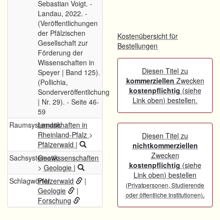
Sebastian Voigt. -
Landau, 2022. -
(Veröffentlichungen
der Pfälzischen
Kostenübersicht für
Gesellschaft zur
Bestellungen
Förderung der
Wissenschaften in
Diesen Titel zu
Speyer | Band 125).
kommerziellen
Zwecken
(Pollichia,
kostenpflichtig
(siehe
Sonderveröffentlichung
Link oben) bestellen.
| Nr. 29). - Seite 46-
59
Raumsystematik
Landschaften in
Rheinland-Pfalz
>
Diesen Titel zu
Pfälzerwald
|
nichtkommerziellen
Zwecken
Sachsystematik
Geowissenschaften
kostenpflichtig
(siehe
>
Geologie
|
Link oben) bestellen
Schlagwörter
Pfälzerwald
|
(Privatpersonen, Studierende
Geologie
|
.
oder öffentliche Institutionen)
Forschung