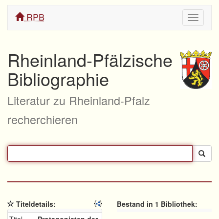
RPB
Navigati
ein/aus
Rheinland-Pfälzische
Bibliographie
Literatur zu Rheinland-Pfalz
recherchieren
Titeldetails:
Bestand in 1 Bibliothek: