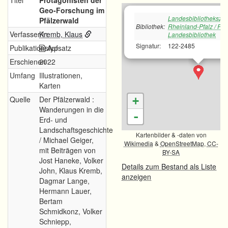
Titel
Protagonisten der
Geo-Forschung im
Landesbibliotheksze
Pfälzerwald
Bibliothek:
Rheinland-Pfalz / Pfä
Verfasser/in
Kremb, Klaus
Landesbibliothek
Signatur:
122-2485
Publikationstyp
Aufsatz
Erschienen
2022
Umfang
Illustrationen,
Karten
Quelle
Der Pfälzerwald :
+
Wanderungen in die
-
Erd- und
Landschaftsgeschichte
Kartenbilder & -daten von
/ Michael Geiger,
Wikimedia
&
OpenStreetMap
,
CC-
mit Beiträgen von
BY-SA
Jost Haneke, Volker
Details zum Bestand als Liste
John, Klaus Kremb,
anzeigen
Dagmar Lange,
Hermann Lauer,
Bertam
Schmidkonz, Volker
Schniepp,