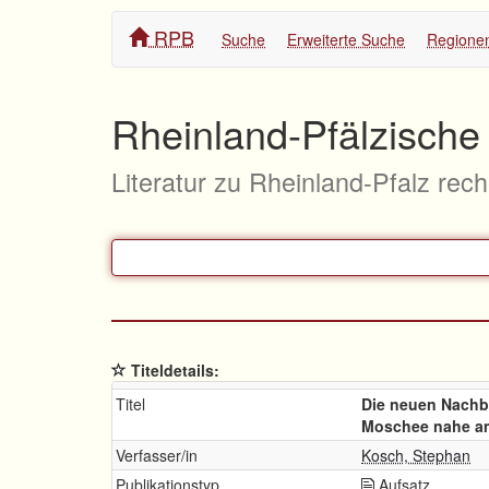
RPB
Suche
Erweiterte Suche
Regione
Rheinland-Pfälzische 
Literatur zu Rheinland-Pfalz rec
Titeldetails:
Titel
Die neuen Nachb
Moschee nahe a
Verfasser/in
Kosch, Stephan
Publikationstyp
Aufsatz