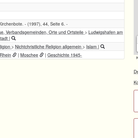
irchenbote. - (1997), 44, Seite 6. -
se, Verbandsgemeinden, Orte und Ortsteile
>
Ludwigshafen am
Stadt
|
eligion
>
Nichtchristliche Religion allgemein
>
Islam
|
Rhein
|
Moschee
|
Geschichte 1945-
K
De
Ko