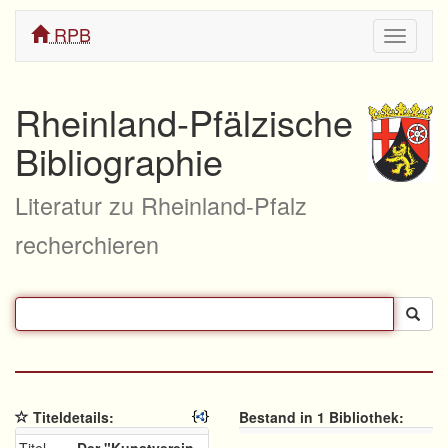
RPB
Navigati
ein/aus
Rheinland-Pfälzische
Bibliographie
Literatur zu Rheinland-Pfalz
recherchieren
Titeldetails:
Bestand in 1 Bibliothek: