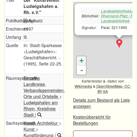
Titel
Der "Kunstverein
Ludwigshafen a.
Landesbibliotheksze
Rh. e.V."
Bibliothek:
Rheinland-Pfalz / Pfä
Publikationstyp
Aufsatz
Landesbibliothek
Signatur:
Palat. 321/1995
Erschienen
1997
Umfang
Ill.
Quelle
In: Stadt-Sparkasse
<Ludwigshafen>:
Geschäftsbericht. -
+
(1995), Seite 22-25.
-
-
Raumsystematik
Einzelne
Kartenbilder & -daten von
Landkreise,
Wikimedia
&
OpenStreetMap
,
CC-
Verbandsgemeinden,
BY-SA
Orte und Ortsteile
>
Details zum Bestand als Liste
Ludwigshafen am
anzeigen
Rhein, Kreisfreie
Stadt
|
Kostenübersicht für
Sachsystematik
Kunst. Architektur
>
Bestellungen
Kunst
>
Kunstförderung
|