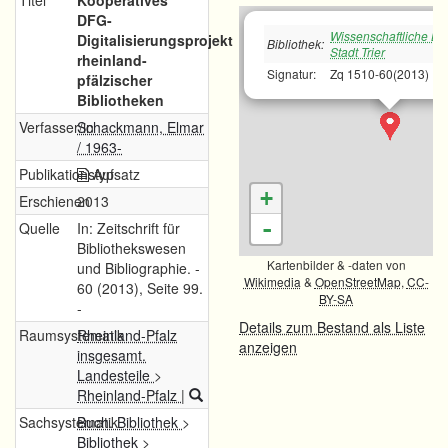
Titel
Kooperatives
DFG-
Wissenschaftliche Bib
Digitalisierungsprojekt
Bibliothek:
Stadt Trier
rheinland-
Signatur:
Zq 1510-60(2013)
pfälzischer
Bibliotheken
Verfasser/in
Schackmann, Elmar
/ 1963-
Publikationstyp
Aufsatz
+
Erschienen
2013
-
Quelle
In: Zeitschrift für
Bibliothekswesen
Kartenbilder & -daten von
und Bibliographie. -
Wikimedia
&
OpenStreetMap
,
CC-
60 (2013), Seite 99.
BY-SA
-
Details zum Bestand als Liste
Raumsystematik
Rheinland-Pfalz
anzeigen
insgesamt.
Landesteile
>
Rheinland-Pfalz
|
Sachsystematik
Buch. Bibliothek
>
Bibliothek
>