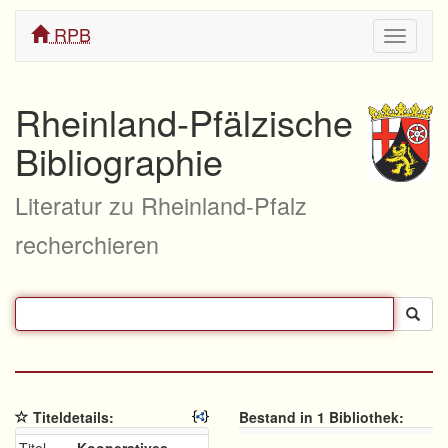
RPB
Navigati
ein/aus
Rheinland-Pfälzische
Bibliographie
Literatur zu Rheinland-Pfalz
recherchieren
Titeldetails:
Bestand in 1 Bibliothek: