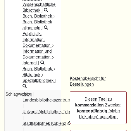
Wissenschaftliche
Bibliothek
|
Buch. Bibliothek
>
Buch. Bibliothek
allgemein
|
Publizistik.
Information.
Dokumentation
>
Information und
Dokumentation
>
Internet
|
Buch. Bibliothek
>
Bibliothek
>
Kostenübersicht für
Spezialbibliothek
|
Bestellungen
Schlagwörter
dilibri
|
Diesen Titel zu
Landesbibliothekszentrum Rheinland-Pfalz
kommerziellen
Zwecken
|
kostenpflichtig
(siehe
Universitätsbibliothek Trier
Link oben) bestellen.
|
StadtBibliothek Koblenz
|