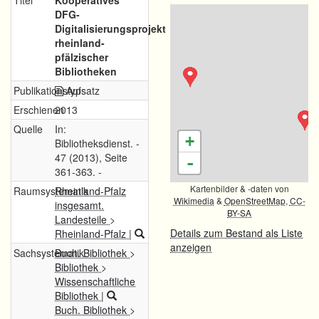
Titel
Kooperatives
DFG-
Digitalisierungsprojekt
rheinland-
pfälzischer
Bibliotheken
Publikationstyp
Aufsatz
Erschienen
2013
Quelle
In:
+
Bibliotheksdienst. -
47 (2013), Seite
-
361-363. -
Kartenbilder & -daten von
Raumsystematik
Rheinland-Pfalz
Wikimedia
&
OpenStreetMap
,
CC-
insgesamt.
BY-SA
Landesteile
>
Details zum Bestand als Liste
Rheinland-Pfalz
|
anzeigen
Sachsystematik
Buch. Bibliothek
>
Bibliothek
>
Wissenschaftliche
Bibliothek
|
Buch. Bibliothek
>