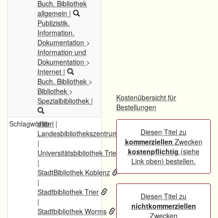
Buch. Bibliothek
allgemein
|
Publizistik.
Information.
Dokumentation
>
Information und
Dokumentation
>
Internet
|
Buch. Bibliothek
>
Bibliothek
>
Kostenübersicht für
Spezialbibliothek
|
Bestellungen
Schlagwörter
dilibri
|
Diesen Titel zu
Landesbibliothekszentrum Rheinland-Pfalz
kommerziellen
Zwecken
|
kostenpflichtig
(siehe
Universitätsbibliothek Trier
Link oben) bestellen.
|
StadtBibliothek Koblenz
|
Stadtbibliothek Trier
Diesen Titel zu
|
nichtkommerziellen
Stadtbibliothek Worms
Zwecken