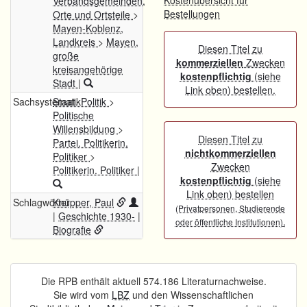
Kostenübersicht für
Verbandsgemeinden,
Bestellungen
Orte und Ortsteile
>
Mayen-Koblenz,
Landkreis
>
Mayen,
Diesen Titel zu
große
kommerziellen
Zwecken
kreisangehörige
kostenpflichtig
(siehe
Stadt
|
Link oben) bestellen.
Sachsystematik
Staat. Politik
>
Politische
Willensbildung
>
Diesen Titel zu
Partei. Politikerin.
nichtkommerziellen
Politiker
>
Zwecken
Politikerin. Politiker
|
kostenpflichtig
(siehe
Link oben) bestellen
Schlagwörter
Knüpper, Paul
(Privatpersonen, Studierende
|
Geschichte 1930-
|
.
oder öffentliche Institutionen)
Biografie
Die RPB enthält aktuell 574.186 Literaturnachweise.
Sie wird vom
LBZ
und den Wissenschaftlichen