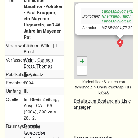
Titel
Ein echter
Marathon-Politiker
Landesbibliotheksze
: Paul Knüpper,
Bibliothek:
Rheinland-Pfalz / Rh
ein Mayener
Landesbibliothek
Urgestein, saß 48
Signatur:
MZ 65:2004;ZB 32
Jahre im Mayener
Rat
Verantwortlich
Carmen Wölm | T.
Brost
Verfasser/in
Wölm, Carmen
|
+
Brost, Thomas
-
Publikationstyp
Aufsatz
Kartenbilder & -daten von
Erschienen
2004
Wikimedia
&
OpenStreetMap
,
CC-
Umfang
Ill.
BY-SA
Quelle
In: Rhein-Zeitung,
Details zum Bestand als Liste
Ausg. CA. - 59
anzeigen
(2004), 302 vom
28.12.
Raumsystematik
Einzelne
Landkreise,