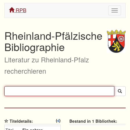
RPB
Navigati
ein/aus
Rheinland-Pfälzische
Bibliographie
Literatur zu Rheinland-Pfalz
recherchieren
Titeldetails:
Bestand in 1 Bibliothek: