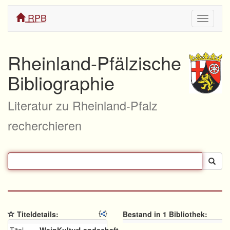
RPB
Navigati
ein/aus
Rheinland-Pfälzische
Bibliographie
Literatur zu Rheinland-Pfalz
recherchieren
Titeldetails:
Bestand in 1 Bibliothek: