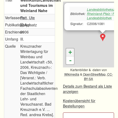
Titel
WeinKulturLandschaft
und Tourismus im
Landesbibliotheksze
Weinland Nahe
Bibliothek:
Rheinland-Pfalz / Rh
Verfasser/in
Patt, Ute
Landesbibliothek
Signatur:
C2006/1081
Publikationstyp
Aufsatz
Erschienen
2006
Umfang
Ill.
Quelle
Kreuznacher
Wintertagung für
+
Weinbau und
-
Landwirtschaft <50,
2006, Kreuznach>:
Kartenbilder & -daten von
Das Wichtigste /
Wikimedia
&
OpenStreetMap
,
CC-
[Veranst.: Verb.
BY-SA
Landwirtschaftlicher
Details zum Bestand als Liste
Fachschulabsolventen
anzeigen
der Staatlichen
Lehr- und
Kostenübersicht für
Versuchsanst. Bad
Bestellungen
Kreuznach e.V. ...
Red. andrea Krebs].