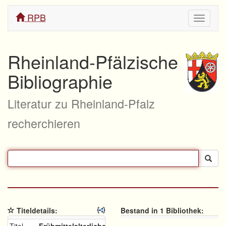
RPB
Navigati
ein/aus
Rheinland-Pfälzische
Bibliographie
Literatur zu Rheinland-Pfalz
recherchieren
Titeldetails:
Bestand in 1 Bibliothek: