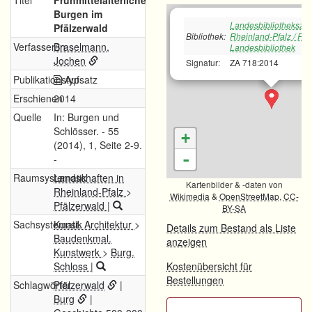
Titel
Frühmittelalterliche
Burgen im
Landesbibliotheksze
Pfälzerwald
Bibliothek:
Rheinland-Pfalz / Rh
Verfasser/in
Braselmann,
Landesbibliothek
Jochen
Signatur:
ZA 718:2014
Publikationstyp
Aufsatz
Erschienen
2014
Quelle
In: Burgen und
Schlösser. - 55
+
(2014), 1, Seite 2-9.
-
-
Raumsystematik
Landschaften in
Kartenbilder & -daten von
Rheinland-Pfalz
>
Wikimedia
&
OpenStreetMap
,
CC-
Pfälzerwald
|
BY-SA
Sachsystematik
Kunst. Architektur
>
Details zum Bestand als Liste
Baudenkmal.
anzeigen
Kunstwerk
>
Burg.
Schloss
|
Kostenübersicht für
Bestellungen
Schlagwörter
Pfälzerwald
|
Burg
|