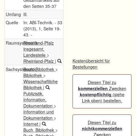
Gesamtartikels auf
den Seiten 35-37
Umfang
Ill.
Quelle
In: ABI-Technik. - 33
(2013), 1, Seite 19-
43. -
Raumsystematik
Rheinland-Pfalz
insgesamt.
Landesteile
>
Kostenübersicht für
Rheinland-Pfalz
|
Bestellungen
Sachsystematik
Buch. Bibliothek
>
Bibliothek
>
Wissenschaftliche
Diesen Titel zu
Bibliothek
|
kommerziellen
Zwecken
Publizistik.
kostenpflichtig
(siehe
Information.
Link oben) bestellen.
Dokumentation
>
Information und
Dokumentation
>
Diesen Titel zu
Internet
|
nichtkommerziellen
Buch. Bibliothek
>
Zwecken