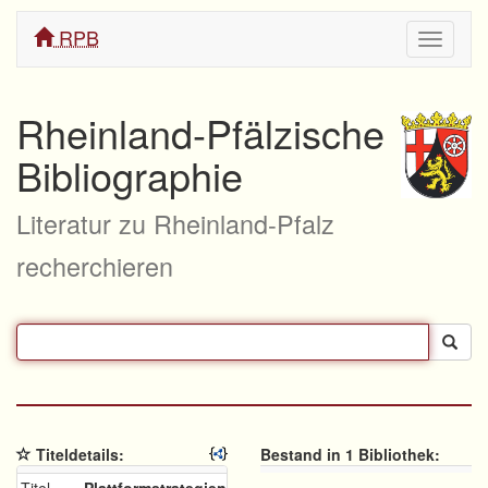
RPB
Navigati
ein/aus
Rheinland-Pfälzische
Bibliographie
Literatur zu Rheinland-Pfalz
recherchieren
Titeldetails:
Bestand in 1 Bibliothek: