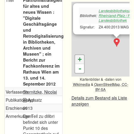
Titel
Plattformstrategien
für altes und
Landesbibliotheksze
neues Wissen :
Bibliothek:
Rheinland-Pfalz / Rh
"Digitale
Landesbibliothek
Geschäftsgänge
Signatur:
ZA 400:2013 MAG
und
Retrodigitalisierung
in Bibliotheken,
Archiven und
Museen" ; ein
+
Bericht zur
Fachkonferenz im
-
Rathaus Wien am
13. und 14.
Kartenbilder & -daten von
September 2012
Wikimedia
&
OpenStreetMap
,
CC-
BY-SA
Verfasser/in
Sternitzke, Nicolai
Details zum Bestand als Liste
Publikationstyp
Aufsatz
anzeigen
Erschienen
2013
Anmerkungen
Der Teil zu dilibri
befindet sich unter
Punkt 10 des