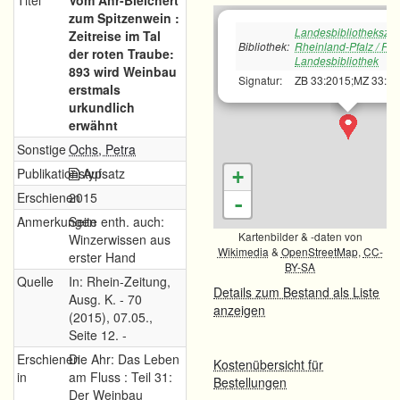
Titel
Vom Ahr-Bleichert
zum Spitzenwein :
Landesbibliotheksze
Zeitreise im Tal
Bibliothek:
Rheinland-Pfalz / Rh
der roten Traube:
Landesbibliothek
893 wird Weinbau
Signatur:
ZB 33:2015;MZ 33:2
erstmals
urkundlich
erwähnt
Sonstige
Ochs, Petra
Publikationstyp
Aufsatz
+
Erschienen
2015
-
Anmerkungen
Seite enth. auch:
Kartenbilder & -daten von
Winzerwissen aus
Wikimedia
&
OpenStreetMap
,
CC-
erster Hand
BY-SA
Quelle
In: Rhein-Zeitung,
Details zum Bestand als Liste
Ausg. K. - 70
anzeigen
(2015), 07.05.,
Seite 12. -
Erschienen
Die Ahr: Das Leben
Kostenübersicht für
in
am Fluss : Teil 31:
Bestellungen
Der Weinbau