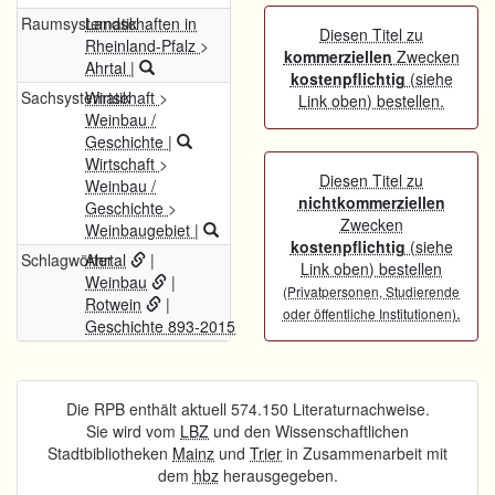
Raumsystematik
Landschaften in
Diesen Titel zu
Rheinland-Pfalz
>
kommerziellen
Zwecken
Ahrtal
|
kostenpflichtig
(siehe
Sachsystematik
Wirtschaft
>
Link oben) bestellen.
Weinbau /
Geschichte
|
Wirtschaft
>
Diesen Titel zu
Weinbau /
nichtkommerziellen
Geschichte
>
Zwecken
Weinbaugebiet
|
kostenpflichtig
(siehe
Schlagwörter
Ahrtal
|
Link oben) bestellen
Weinbau
|
(Privatpersonen, Studierende
Rotwein
|
.
oder öffentliche Institutionen)
Geschichte 893-2015
Die RPB enthält aktuell 574.150 Literaturnachweise.
Sie wird vom
LBZ
und den Wissenschaftlichen
Stadtbibliotheken
Mainz
und
Trier
in Zusammenarbeit mit
dem
hbz
herausgegeben.