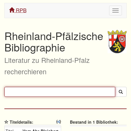
RPB
Navigati
ein/aus
Rheinland-Pfälzische
Bibliographie
Literatur zu Rheinland-Pfalz
recherchieren
Titeldetails:
Bestand in 1 Bibliothek: