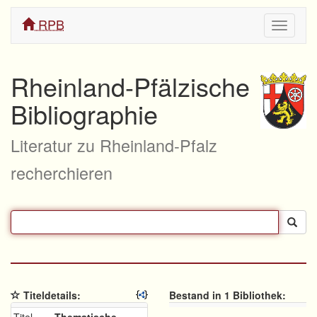
RPB
Navigati
ein/aus
Rheinland-Pfälzische
Bibliographie
Literatur zu Rheinland-Pfalz
recherchieren
Titeldetails:
Bestand in 1 Bibliothek: