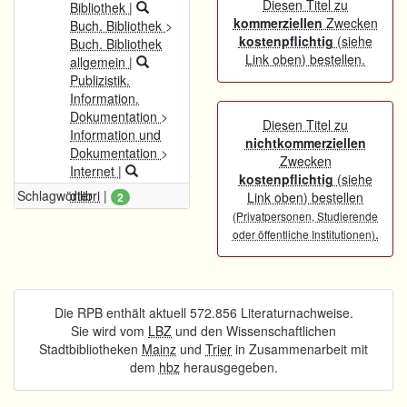
Diesen Titel zu
Bibliothek
|
kommerziellen
Zwecken
Buch. Bibliothek
>
kostenpflichtig
(siehe
Buch. Bibliothek
Link oben) bestellen.
allgemein
|
Publizistik.
Information.
Dokumentation
>
Diesen Titel zu
Information und
nichtkommerziellen
Dokumentation
>
Zwecken
Internet
|
kostenpflichtig
(siehe
Schlagwörter
dilibri
|
Link oben) bestellen
2
(Privatpersonen, Studierende
.
oder öffentliche Institutionen)
Die RPB enthält aktuell 572.856 Literaturnachweise.
Sie wird vom
LBZ
und den Wissenschaftlichen
Stadtbibliotheken
Mainz
und
Trier
in Zusammenarbeit mit
dem
hbz
herausgegeben.