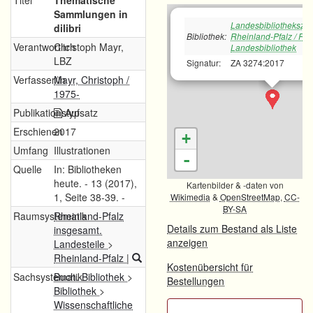
Titel
Thematische
Sammlungen in
Landesbibliotheksze
dilibri
Bibliothek:
Rheinland-Pfalz / Rh
Verantwortlich
Christoph Mayr,
Landesbibliothek
LBZ
Signatur:
ZA 3274:2017
Verfasser/in
Mayr, Christoph /
1975-
Publikationstyp
Aufsatz
Erschienen
2017
+
Umfang
Illustrationen
-
Quelle
In: Bibliotheken
heute. - 13 (2017),
Kartenbilder & -daten von
1, Seite 38-39. -
Wikimedia
&
OpenStreetMap
,
CC-
BY-SA
Raumsystematik
Rheinland-Pfalz
Details zum Bestand als Liste
insgesamt.
anzeigen
Landesteile
>
Rheinland-Pfalz
|
Kostenübersicht für
Sachsystematik
Buch. Bibliothek
>
Bestellungen
Bibliothek
>
Wissenschaftliche