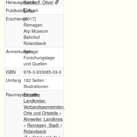
Herausgeber/in
Kornhoff, Oliver
Publikationstyp
Buch
Erschienen
[2017]
Remagen
Arp Museum
Bahnhof
Rolandseck
Anmerkungen
Beilage:
Forschungslage
und Quellen
ISBN
978-3-933085-03-0
Umfang
182 Seiten :
Illustrationen
Raumsystematik
Einzelne
Landkreise,
Verbandsgemeinden,
Orte und Ortsteile
>
Ahrweiler, Landkreis
>
Remagen, Stadt
>
Rolandseck