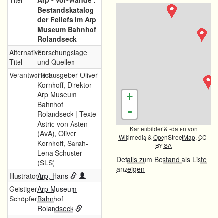
Titel
Arp - Vor-Wände :
Bestandskatalog
der Reliefs im Arp
Museum Bahnhof
Rolandseck
Alternativer
Forschungslage
Titel
und Quellen
Verantwortlich
Herausgeber Oliver
Kornhoff, Direktor
Arp Museum
+
Bahnhof
-
Rolandseck | Texte
Astrid von Asten
Kartenbilder & -daten von
(AvA), Oliver
Wikimedia
&
OpenStreetMap
,
CC-
Kornhoff, Sarah-
BY-SA
Lena Schuster
Details zum Bestand als Liste
(SLS)
anzeigen
Illustrator/in
Arp, Hans
Geistiger
Arp Museum
Schöpfer
Bahnhof
Rolandseck