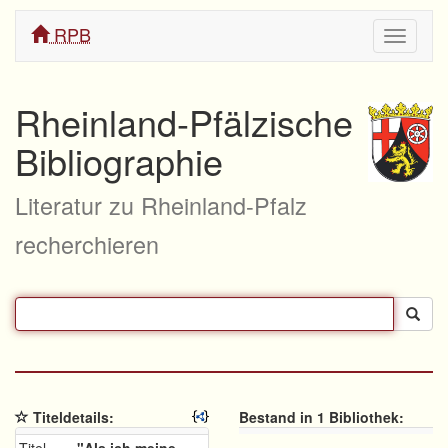
RPB
Navigati
ein/aus
Rheinland-Pfälzische
Bibliographie
Literatur zu Rheinland-Pfalz
recherchieren
Titeldetails:
Bestand in 1 Bibliothek: