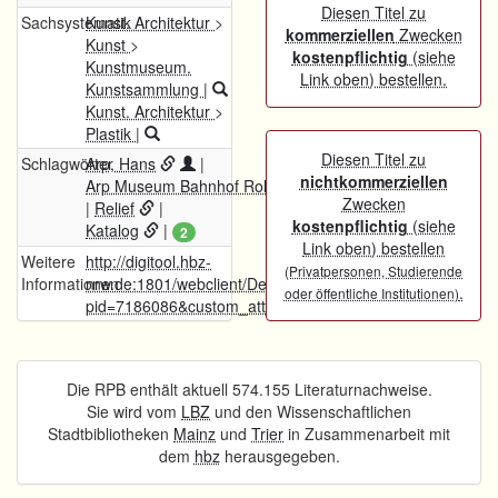
Diesen Titel zu
Sachsystematik
Kunst. Architektur
>
kommerziellen
Zwecken
Kunst
>
kostenpflichtig
(siehe
Kunstmuseum.
Link oben) bestellen.
Kunstsammlung
|
Kunst. Architektur
>
Plastik
|
Diesen Titel zu
Schlagwörter
Arp, Hans
|
nichtkommerziellen
Arp Museum Bahnhof Rolandseck
Zwecken
|
Relief
|
kostenpflichtig
(siehe
Katalog
|
2
Link oben) bestellen
Weitere
http://digitool.hbz-
(Privatpersonen, Studierende
Informationen
nrw.de:1801/webclient/DeliveryManager?
.
oder öffentliche Institutionen)
pid=7186086&custom_att_2=simple_viewer
Die RPB enthält aktuell 574.155 Literaturnachweise.
Sie wird vom
LBZ
und den Wissenschaftlichen
Stadtbibliotheken
Mainz
und
Trier
in Zusammenarbeit mit
dem
hbz
herausgegeben.