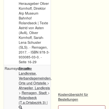
Herausgeber Oliver
Kornhoff, Direktor
Arp Museum
Bahnhof
Rolandseck | Texte
Astrid von Asten
(AvA), Oliver
Kornhoff, Sarah-
Lena Schuster
(SLS). - Remagen,
2017. - ISBN 978-3-
933085-03-0. -
Seite 16-29
Raumsystematik
Einzelne
Landkreise,
Verbandsgemeinden,
Orte und Ortsteile
>
Ahrweiler, Landkreis
>
Remagen, Stadt
>
Kostenübersicht für
Rolandseck
Bestellungen
(T.a.Ortsbezirk 3)
|