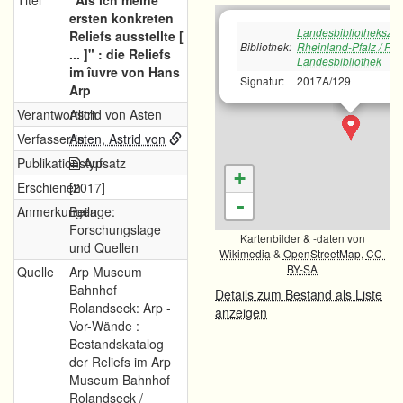
Titel
"Als ich meine
ersten konkreten
Landesbibliotheksze
Reliefs ausstellte [
Bibliothek:
Rheinland-Pfalz / Rh
... ]" : die Reliefs
Landesbibliothek
im îuvre von Hans
Signatur:
2017A/129
Arp
Verantwortlich
Astrid von Asten
Verfasser/in
Asten, Astrid von
Publikationstyp
Aufsatz
+
Erschienen
[2017]
-
Anmerkungen
Beilage:
Forschungslage
Kartenbilder & -daten von
und Quellen
Wikimedia
&
OpenStreetMap
,
CC-
BY-SA
Quelle
Arp Museum
Bahnhof
Details zum Bestand als Liste
Rolandseck: Arp -
anzeigen
Vor-Wände :
Bestandskatalog
der Reliefs im Arp
Museum Bahnhof
Rolandseck /