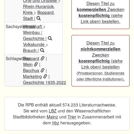
Orte und Ortsteile
>
Diesen Titel zu
Rhein-Hunsrück-
kommerziellen
Zwecken
Kreis
>
Boppard,
kostenpflichtig
(siehe
Stadt
|
Link oben) bestellen.
Sachsystematik
Wirtschaft
>
Weinbau /
Geschichte
|
Diesen Titel zu
Volkskunde
>
nichtkommerziellen
Brauch
|
Zwecken
Schlagwörter
Boppard
|
kostenpflichtig
(siehe
Wein
|
Link oben) bestellen
Bacchus
|
(Privatpersonen, Studierende
Marketing
|
.
oder öffentliche Institutionen)
Geschichte 1935-2022
Die RPB enthält aktuell 574.233 Literaturnachweise.
Sie wird vom
LBZ
und den Wissenschaftlichen
Stadtbibliotheken
Mainz
und
Trier
in Zusammenarbeit mit
dem
hbz
herausgegeben.