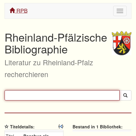
RPB
Navigati
ein/aus
Rheinland-Pfälzische
Bibliographie
Literatur zu Rheinland-Pfalz
recherchieren
Titeldetails:
Bestand in 1 Bibliothek: