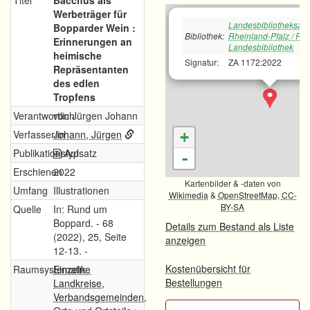
Titel
Bacchus als
Werbeträger für
Landesbibliotheksze
Bopparder Wein :
Bibliothek:
Rheinland-Pfalz / Rh
Erinnerungen an
Landesbibliothek
heimische
Signatur:
ZA 1172:2022
Repräsentanten
des edlen
Tropfens
Verantwortlich
von Jürgen Johann
Verfasser/in
Johann, Jürgen
+
Publikationstyp
Aufsatz
-
Erschienen
2022
Kartenbilder & -daten von
Umfang
Illustrationen
Wikimedia
&
OpenStreetMap
,
CC-
BY-SA
Quelle
In: Rund um
Boppard. - 68
Details zum Bestand als Liste
(2022), 25, Seite
anzeigen
12-13. -
Kostenübersicht für
Raumsystematik
Einzelne
Bestellungen
Landkreise,
Verbandsgemeinden,