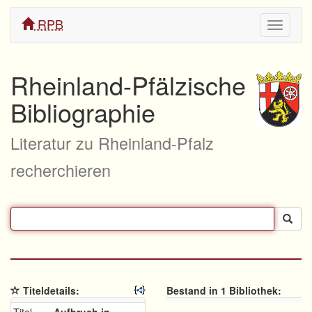
RPB
Navigati
ein/aus
Rheinland-Pfälzische
Bibliographie
Literatur zu Rheinland-Pfalz
recherchieren
Titeldetails:
Bestand in 1 Bibliothek: