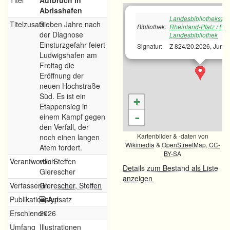
Titel
Aufbruch in
Abrisshafen
Landesbibliotheksze
Titelzusatz
Sieben Jahre nach
Bibliothek:
Rheinland-Pfalz / Pfä
der Diagnose
Landesbibliothek
Einsturzgefahr feiert
Signatur:
Z 824/20.2026, Juni
Ludwigshafen am
Freitag die
Eröffnung der
neuen Hochstraße
Süd. Es ist ein
+
Etappensieg in
-
einem Kampf gegen
den Verfall, der
Kartenbilder & -daten von
noch einen langen
Wikimedia
&
OpenStreetMap
,
CC-
Atem fordert.
BY-SA
Verantwortlich
von Steffen
Details zum Bestand als Liste
Gierescher
anzeigen
Verfasser/in
Gierescher, Steffen
Publikationstyp
Aufsatz
Erschienen
2026
Umfang
Illustrationen