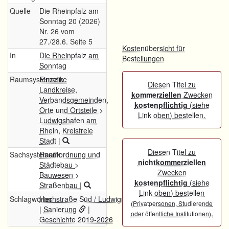
Quelle
Die Rheinpfalz am
Sonntag 20 (2026)
Nr. 26 vom
27./28.6. Seite 5
Kostenübersicht für
In
Die Rheinpfalz am
Bestellungen
Sonntag
Raumsystematik
Einzelne
Diesen Titel zu
Landkreise,
kommerziellen
Zwecken
Verbandsgemeinden,
kostenpflichtig
(siehe
Orte und Ortsteile
>
Link oben) bestellen.
Ludwigshafen am
Rhein, Kreisfreie
Stadt
|
Diesen Titel zu
Sachsystematik
Raumordnung und
nichtkommerziellen
Städtebau
>
Zwecken
Bauwesen
>
kostenpflichtig
(siehe
Straßenbau
|
Link oben) bestellen
Schlagwörter
Hochstraße Süd / Ludwigshafen am Rhein
(Privatpersonen, Studierende
|
Sanierung
|
.
oder öffentliche Institutionen)
Geschichte 2019-2026