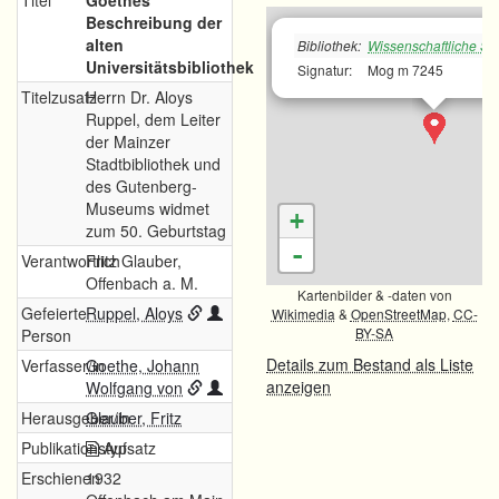
Titel
Goethes
Beschreibung der
alten
Bibliothek:
Wissenschaftliche Sta
Universitätsbibliothek
Signatur:
Mog m 7245
Titelzusatz
Herrn Dr. Aloys
Ruppel, dem Leiter
der Mainzer
Stadtbibliothek und
des Gutenberg-
Museums widmet
+
zum 50. Geburtstag
-
Verantwortlich
Fritz Glauber,
Offenbach a. M.
Kartenbilder & -daten von
Gefeierte
Ruppel, Aloys
Wikimedia
&
OpenStreetMap
,
CC-
BY-SA
Person
Details zum Bestand als Liste
Verfasser/in
Goethe, Johann
anzeigen
Wolfgang von
Herausgeber/in
Glauber, Fritz
Publikationstyp
Aufsatz
Erschienen
1932