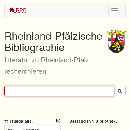
RPB
Navigati
ein/aus
Rheinland-Pfälzische
Bibliographie
Literatur zu Rheinland-Pfalz
recherchieren
Titeldetails:
Bestand in 1 Bibliothek: