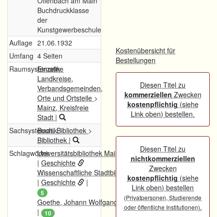
Offenbach am Main
Buchdruckklasse
der
Kunstgewerbeschule
Auflage
21.06.1932
Kostenübersicht für
Umfang
4 Seiten
Bestellungen
Raumsystematik
Einzelne
Landkreise,
Diesen Titel zu
Verbandsgemeinden,
kommerziellen
Zwecken
Orte und Ortsteile
>
kostenpflichtig
(siehe
Mainz, Kreisfreie
Link oben) bestellen.
Stadt
|
Sachsystematik
Buch. Bibliothek
>
Bibliothek
|
Diesen Titel zu
Schlagwörter
Universitätsbibliothek Mainz (1946-)
nichtkommerziellen
|
Geschichte
Zwecken
Wissenschaftliche Stadtbibliothek Mainz
kostenpflichtig
(siehe
|
Geschichte
|
Link oben) bestellen
5
(Privatpersonen, Studierende
Goethe, Johann Wolfgang von
.
oder öffentliche Institutionen)
|
10