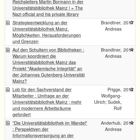
Reichsleiters Martin Bormann in der
Universitätsbibliothek Mainz | = The
Nazi official and his private library
Strategieentwicklung an der
Brandtner,
2017
Universitätsbibliothek Mainz.
Andreas
Möglichkeiten, Herausforderungen
und Grenzen
Auf den Schultern von Bibliotheken :
Brandtner,
2014
Warum koordiniert die
Andreas
Universitätsbibliothek Mainz das
Projekt "Akademische Integrität" an
der Johannes Gutenberg-Universität
Mainz?
Lob für den Sachverstand der
Prigge,
2012
Mitarbeiter : Umfrage an der
Wolfgang-
Universitätsbibliothek Mainz ; mehr
Ulrich; Sudek,
und modernere Arbeitsräume
Rolf
gefordert
"Die Universitätsbibliothek im Wandel"
Anderhub,
2010
: Perspektiven der
Andreas
Informationsversorgung an der