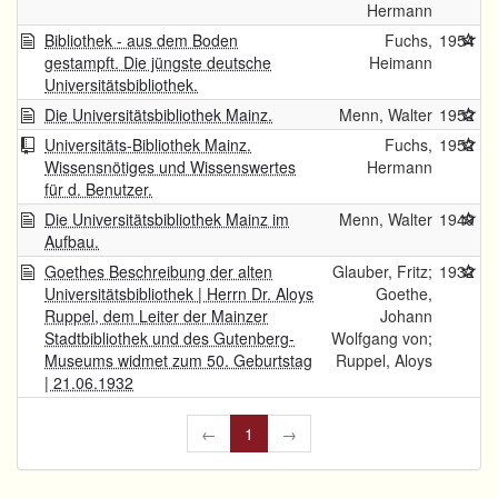
Hermann
Bibliothek - aus dem Boden
Fuchs,
1954
gestampft. Die jüngste deutsche
Heimann
Universitätsbibliothek.
Die Universitätsbibliothek Mainz.
Menn, Walter
1952
Universitäts-Bibliothek Mainz.
Fuchs,
1952
Wissensnötiges und Wissenswertes
Hermann
für d. Benutzer.
Die Universitätsbibliothek Mainz im
Menn, Walter
1949
Aufbau.
Goethes Beschreibung der alten
Glauber, Fritz;
1932
Universitätsbibliothek | Herrn Dr. Aloys
Goethe,
Ruppel, dem Leiter der Mainzer
Johann
Stadtbibliothek und des Gutenberg-
Wolfgang von;
Museums widmet zum 50. Geburtstag
Ruppel, Aloys
| 21.06.1932
←
1
→