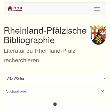
RPB
Navigati
ein/aus
Rheinland-Pfälzische
Bibliographie
Literatur zu Rheinland-Pfalz
recherchieren