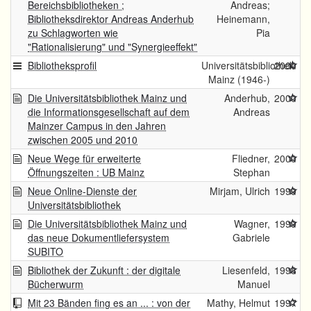
Bereichsbibliotheken ;
Andreas;
Bibliotheksdirektor Andreas Anderhub
Heinemann,
zu Schlagworten wie
Pia
"Rationalisierung" und "Synergieeffekt"
Bibliotheksprofil
Universitätsbibliothek
2000
Mainz (1946-)
Die Universitätsbibliothek Mainz und
Anderhub,
2000
die Informationsgesellschaft auf dem
Andreas
Mainzer Campus in den Jahren
zwischen 2005 und 2010
Neue Wege für erweiterte
Fliedner,
2000
Öffnungszeiten : UB Mainz
Stephan
Neue Online-Dienste der
Mirjam, Ulrich
1999
Universitätsbibliothek
Die Universitätsbibliothek Mainz und
Wagner,
1999
das neue Dokumentliefersystem
Gabriele
SUBITO
Bibliothek der Zukunft : der digitale
Liesenfeld,
1998
Bücherwurm
Manuel
Mit 23 Bänden fing es an ... : von der
Mathy, Helmut
1997