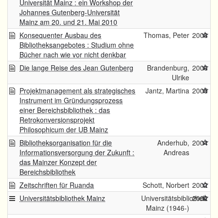
Universität Mainz : ein Workshop der
Johannes Gutenberg-Universität
Mainz am 20. und 21. Mai 2010
Konsequenter Ausbau des
Thomas, Peter
2008
Bibliotheksangebotes : Studium ohne
Bücher nach wie vor nicht denkbar
Die lange Reise des Jean Gutenberg
Brandenburg,
2006
Ulrike
Projektmanagement als strategisches
Jantz, Martina
2005
Instrument im Gründungsprozess
einer Bereichsbibliothek : das
Retrokonversionsprojekt
Philosophicum der UB Mainz
Bibliotheksorganisation für die
Anderhub,
2004
Informationsversorgung der Zukunft :
Andreas
das Mainzer Konzept der
Bereichsbibliothek
Zeitschriften für Ruanda
Schott, Norbert
2002
Universitätsbibliothek Mainz
Universitätsbibliothek
2002
Mainz (1946-)