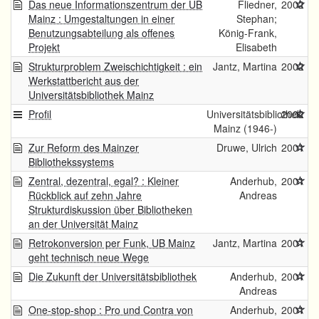
Das neue Informationszentrum der UB
Fliedner,
2002
Mainz : Umgestaltungen in einer
Stephan;
Benutzungsabteilung als offenes
König-Frank,
Projekt
Elisabeth
Strukturproblem Zweischichtigkeit : ein
Jantz, Martina
2002
Werkstattbericht aus der
Universitätsbibliothek Mainz
Profil
Universitätsbibliothek
2002
Mainz (1946-)
Zur Reform des Mainzer
Druwe, Ulrich
2001
Bibliothekssystems
Zentral, dezentral, egal? : Kleiner
Anderhub,
2001
Rückblick auf zehn Jahre
Andreas
Strukturdiskussion über Bibliotheken
an der Universität Mainz
Retrokonversion per Funk, UB Mainz
Jantz, Martina
2001
geht technisch neue Wege
Die Zukunft der Universitätsbibliothek
Anderhub,
2001
Andreas
One-stop-shop : Pro und Contra von
Anderhub,
2001