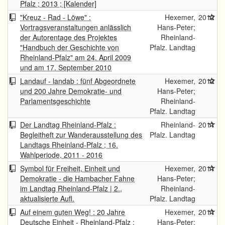
Pfalz ; 2013 ; [Kalender]
"Kreuz - Rad - Löwe" :
Hexemer,
2012
Vortragsveranstaltungen anlässlich
Hans-Peter;
der Autorentage des Projektes
Rheinland-
"Handbuch der Geschichte von
Pfalz. Landtag
Rheinland-Pfalz" am 24. April 2009
und am 17. September 2010
Landauf - landab : fünf Abgeordnete
Hexemer,
2012
und 200 Jahre Demokratie- und
Hans-Peter;
Parlamentsgeschichte
Rheinland-
Pfalz. Landtag
Der Landtag Rheinland-Pfalz :
Rheinland-
2011
Begleitheft zur Wanderausstellung des
Pfalz. Landtag
Landtags Rheinland-Pfalz ; 16.
Wahlperiode, 2011 - 2016
Symbol für Freiheit, Einheit und
Hexemer,
2011
Demokratie - die Hambacher Fahne
Hans-Peter;
im Landtag Rheinland-Pfalz | 2.,
Rheinland-
aktualisierte Aufl.
Pfalz. Landtag
Auf einem guten Weg! : 20 Jahre
Hexemer,
2011
Deutsche Einheit - Rheinland-Pfalz ;
Hans-Peter;