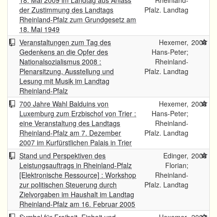
18. Mai 2009 im Landtag aus Anlass
Rheinland-
der Zustimmung des Landtags
Pfalz. Landtag
Rheinland-Pfalz zum Grundgesetz am
18. Mai 1949
Veranstaltungen zum Tag des
Hexemer,
2008
Gedenkens an die Opfer des
Hans-Peter;
Nationalsozialismus 2008 :
Rheinland-
Plenarsitzung, Ausstellung und
Pfalz. Landtag
Lesung mit Musik im Landtag
Rheinland-Pfalz
700 Jahre Wahl Balduins von
Hexemer,
2008
Luxemburg zum Erzbischof von Trier :
Hans-Peter;
eine Veranstaltung des Landtags
Rheinland-
Rheinland-Pfalz am 7. Dezember
Pfalz. Landtag
2007 im Kurfürstlichen Palais in Trier
Stand und Perspektiven des
Edinger,
2008
Leistungsauftrags in Rheinland-Pfalz
Florian;
[Elektronische Ressource] : Workshop
Rheinland-
zur politischen Steuerung durch
Pfalz. Landtag
Zielvorgaben im Haushalt im Landtag
Rheinland-Pfalz am 16. Februar 2005