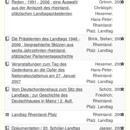
Reden : 1991 - 2006 ; eine Auswahl
Grimm,
2006
aus der Amtszeit des rheinland-
Christoph;
pfälzischen Landtagspräsidenten
Hexemer,
Hans-Peter;
Rheinland-
Pfalz. Landtag
Die Präsidenten des Landtags 1946 -
Brink, Stefan;
2006
2006 : biographische Skizzen aus
Rheinland-
sechs Jahrzehnten rheinland-
Pfalz. Landtag
pfälzischer Parlamentsgeschichte
Veranstaltungen zum Tag des
Hexemer,
2006
Gedenkens an die Opfer des
Hans-Peter;
Nationalsozialismus am 27. Januar
Rheinland-
2007
Pfalz. Landtag
Vom Deutschordenshaus zum Sitz des
Schütz,
2006
Landtags : zur Geschichte des
Friedrich;
Deutschhauses in Mainz | 2. Aufl.
Rheinland-
Pfalz. Landtag
Landtag Rheinland-Pfalz
Rheinland-
2006
Pfalz. Landtag
Dokumentation / 20. Schüler-Landtag
Jaeger,
2006