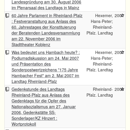
Landesgründung am 30. August 2006
im Plenarsaal des Landtags in Mainz
60 Jahre Parlament in Rheinland-Pfalz
Hexemer,
2007
: Festveranstaltung aus Anlass des
Hans-Peter;
60. Jahrestages der Konstituierung
Rheinland-
der Beratenden Landesversammlung
Pfalz. Landtag
am 22. November 2006 im
Stadttheater Koblenz
Was bedeutet uns Hambach heute? :
Hexemer,
2007
Podiumsdiskussion am 24. Mai 2007
Hans-Peter;
und Präsentation des
Rheinland-
Sonderpostwertzeichens "175 Jahre
Pfalz. Landtag
Hambacher Fest" am 2. Mai 2007 im
Landtag Rheinland-Pfalz
Gedenkstunde des Landtags
Rheinland-
2006
Rheinland-Pfalz aus Anlass des
Pfalz. Landtag
Gedenktags für die Opfer des
Nationalsozialismus am 27. Januar
2006, Gedenkstätte SS-
Sonderlager/KZ Hinzert :
Wortprotokoll