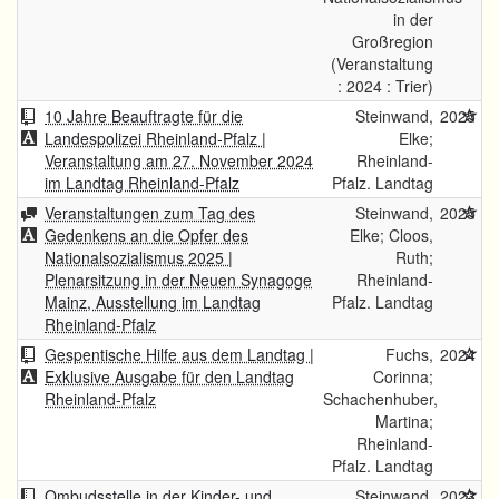
in der
Großregion
(Veranstaltung
: 2024 : Trier)
10 Jahre Beauftragte für die
Steinwand,
2025
Landespolizei Rheinland-Pfalz |
Elke;
Veranstaltung am 27. November 2024
Rheinland-
im Landtag Rheinland-Pfalz
Pfalz. Landtag
Veranstaltungen zum Tag des
Steinwand,
2025
Gedenkens an die Opfer des
Elke; Cloos,
Nationalsozialismus 2025 |
Ruth;
Plenarsitzung in der Neuen Synagoge
Rheinland-
Mainz, Ausstellung im Landtag
Pfalz. Landtag
Rheinland-Pfalz
Gespentische Hilfe aus dem Landtag |
Fuchs,
2024
Exklusive Ausgabe für den Landtag
Corinna;
Rheinland-Pfalz
Schachenhuber,
Martina;
Rheinland-
Pfalz. Landtag
Ombudsstelle in der Kinder- und
Steinwand,
2023