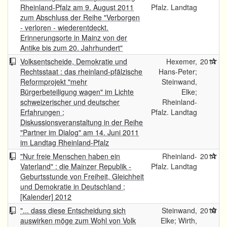
Rheinland-Pfalz am 9. August 2011
Pfalz. Landtag
zum Abschluss der Reihe "Verborgen
- verloren - wiederentdeckt.
Erinnerungsorte in Mainz von der
Antike bis zum 20. Jahrhundert"
Volksentscheide, Demokratie und
Hexemer,
2011
Rechtsstaat : das rheinland-pfälzische
Hans-Peter;
Reformprojekt "mehr
Steinwand,
Bürgerbeteiligung wagen" im Lichte
Elke;
schweizerischer und deutscher
Rheinland-
Erfahrungen ;
Pfalz. Landtag
Diskussionsveranstaltung in der Reihe
"Partner im Dialog" am 14. Juni 2011
im Landtag Rheinland-Pfalz
"Nur freie Menschen haben ein
Rheinland-
2011
Vaterland" : die Mainzer Republik -
Pfalz. Landtag
Geburtsstunde von Freiheit, Gleichheit
und Demokratie in Deutschland ;
[Kalender] 2012
"... dass diese Entscheidung sich
Steinwand,
2010
auswirken möge zum Wohl von Volk
Elke; Wirth,