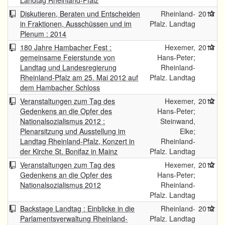
Landtag Rheinland-Pfalz
Diskutieren, Beraten und Entscheiden
Rheinland-
2013
in Fraktionen, Ausschüssen und im
Pfalz. Landtag
Plenum : 2014
180 Jahre Hambacher Fest :
Hexemer,
2013
gemeinsame Feierstunde von
Hans-Peter;
Landtag und Landesregierung
Rheinland-
Rheinland-Pfalz am 25. Mai 2012 auf
Pfalz. Landtag
dem Hambacher Schloss
Veranstaltungen zum Tag des
Hexemer,
2012
Gedenkens an die Opfer des
Hans-Peter;
Nationalsozialismus 2012 :
Steinwand,
Plenarsitzung und Ausstellung im
Elke;
Landtag Rheinland-Pfalz, Konzert in
Rheinland-
der Kirche St. Bonifaz in Mainz
Pfalz. Landtag
Veranstaltungen zum Tag des
Hexemer,
2012
Gedenkens an die Opfer des
Hans-Peter;
Nationalsozialismus 2012
Rheinland-
Pfalz. Landtag
Backstage Landtag : Einblicke in die
Rheinland-
2012
Parlamentsverwaltung Rheinland-
Pfalz. Landtag