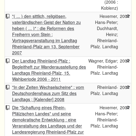
(2006 :
Koblenz)
"( ... ) den sittlich, religiösen,
Hexemer,
2007
vaterländischen Geist der Nation zu
Hans-Peter;
heben ( ... )" : die Reformen des
Duchhardt,
Freiherrn vom Stein ;
Heinz;
Vortragsveranstaltung im Landtag
Rheinland-
Rheinland-Pfalz am 13. September
Pfalz. Landtag
2007
Der Landtag Rheinland-Pfalz :
Wagner, Edgar;
2007
Begleitheft zur Wanderausstellung des
Rheinland-
Landtags Rheinland-Pfalz, 15.
Pfalz. Landtag
Wahlperiode 2006 - 2011
"In der Zeiten Wechselscheine" : vom
Rheinland-
2007
Deutschordenshaus zum Sitz des
Pfalz. Landtag
Landtags ; [Kalender] 2008
Die "Schaffung eines Rhein-
Hexemer,
2007
Pfälzischen Landes" und seine
Hans-Peter;
demokratische Entwicklung : eine
Rheinland-
Veranstaltung des Landtags und der
Pfalz. Landtag
Landesregierung Rheinland-Pfalz zur