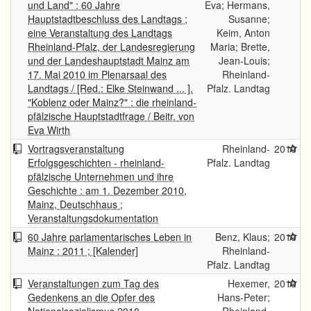
und Land" : 60 Jahre
Eva; Hermans,
Hauptstadtbeschluss des Landtags ;
Susanne;
eine Veranstaltung des Landtags
Keim, Anton
Rheinland-Pfalz, der Landesregierung
Maria; Brette,
und der Landeshauptstadt Mainz am
Jean-Louis;
17. Mai 2010 im Plenarsaal des
Rheinland-
Landtags / [Red.: Elke Steinwand ... ].
Pfalz. Landtag
"Koblenz oder Mainz?" : die rheinland-
pfälzische Hauptstadtfrage / Beitr. von
Eva Wirth
Vortragsveranstaltung
Rheinland-
2010
Erfolgsgeschichten - rheinland-
Pfalz. Landtag
pfälzische Unternehmen und ihre
Geschichte : am 1. Dezember 2010,
Mainz, Deutschhaus ;
Veranstaltungsdokumentation
60 Jahre parlamentarisches Leben in
Benz, Klaus;
2010
Mainz : 2011 ; [Kalender]
Rheinland-
Pfalz. Landtag
Veranstaltungen zum Tag des
Hexemer,
2010
Gedenkens an die Opfer des
Hans-Peter;