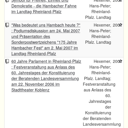
Symbol für Freiheit, Einheit und
Hexemer,
2007
Demokratie - die Hambacher Fahne
Hans-Peter;
im Landtag Rheinland-Pfalz
Rheinland-
Pfalz. Landtag
"Was bedeutet uns Hambach heute ?"
Hexemer,
2007
: Podiumsdiskussion am 24. Mai 2007
Hans-Peter;
und Präsentation des
Rheinland-
Sonderpostwertzeichens "175 Jahre
Pfalz. Landtag
Hambacher Fest" am 2. Mai 2007 im
Landtag Rheinland-Pfalz
60 Jahre Parlament in Rheinland-Pfalz
Hexemer,
2007
: Festveranstaltung aus Anlass des
Hans-Peter;
60. Jahrestages der Konstituierung
Rheinland-
der Beratenden Landesversammlung
Pfalz. Landtag;
am 22. November 2006 im
Festveranstaltung
Stadttheater Koblenz
aus Anlass des
60.
Jahrestages
der
Konstituierung
der Beratenden
Landesversammlung