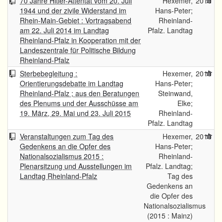
70 Jahre Hitler-Attentat vom 20. Juli
Hexemer,
2015
1944 und der zivile Widerstand im
Hans-Peter;
Rhein-Main-Gebiet : Vortragsabend
Rheinland-
am 22. Juli 2014 im Landtag
Pfalz. Landtag
Rheinland-Pfalz in Kooperation mit der
Landeszentrale für Politische Bildung
Rheinland-Pfalz
Sterbebegleitung :
Hexemer,
2015
Orientierungsdebatte im Landtag
Hans-Peter;
Rheinland-Pfalz ; aus den Beratungen
Steinwand,
des Plenums und der Ausschüsse am
Elke;
19. März, 29. Mai und 23. Juli 2015
Rheinland-
Pfalz. Landtag
Veranstaltungen zum Tag des
Hexemer,
2015
Gedenkens an die Opfer des
Hans-Peter;
Nationalsozialismus 2015 :
Rheinland-
Plenarsitzung und Ausstellungen im
Pfalz. Landtag;
Landtag Rheinland-Pfalz
Tag des
Gedenkens an
die Opfer des
Nationalsozialismus
(2015 : Mainz)