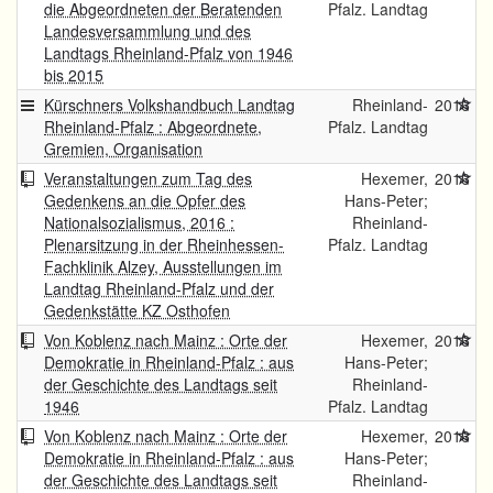
die Abgeordneten der Beratenden
Pfalz. Landtag
Landesversammlung und des
Landtags Rheinland-Pfalz von 1946
bis 2015
Kürschners Volkshandbuch Landtag
Rheinland-
2016
Rheinland-Pfalz : Abgeordnete,
Pfalz. Landtag
Gremien, Organisation
Veranstaltungen zum Tag des
Hexemer,
2016
Gedenkens an die Opfer des
Hans-Peter;
Nationalsozialismus, 2016 :
Rheinland-
Plenarsitzung in der Rheinhessen-
Pfalz. Landtag
Fachklinik Alzey, Ausstellungen im
Landtag Rheinland-Pfalz und der
Gedenkstätte KZ Osthofen
Von Koblenz nach Mainz : Orte der
Hexemer,
2016
Demokratie in Rheinland-Pfalz : aus
Hans-Peter;
der Geschichte des Landtags seit
Rheinland-
1946
Pfalz. Landtag
Von Koblenz nach Mainz : Orte der
Hexemer,
2016
Demokratie in Rheinland-Pfalz : aus
Hans-Peter;
der Geschichte des Landtags seit
Rheinland-