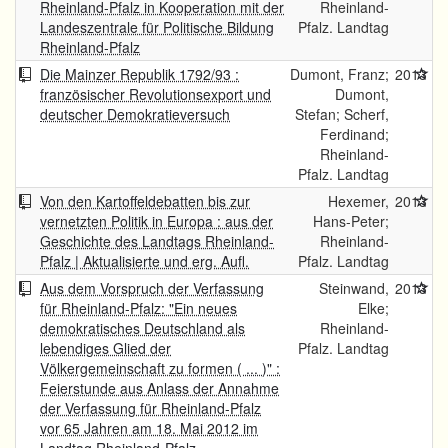
Rheinland-Pfalz in Kooperation mit der
Rheinland-
Landeszentrale für Politische Bildung
Pfalz. Landtag
Rheinland-Pfalz
Die Mainzer Republik 1792/93 :
Dumont, Franz;
2013
französischer Revolutionsexport und
Dumont,
deutscher Demokratieversuch
Stefan; Scherf,
Ferdinand;
Rheinland-
Pfalz. Landtag
Von den Kartoffeldebatten bis zur
Hexemer,
2013
vernetzten Politik in Europa : aus der
Hans-Peter;
Geschichte des Landtags Rheinland-
Rheinland-
Pfalz | Aktualisierte und erg. Aufl.
Pfalz. Landtag
Aus dem Vorspruch der Verfassung
Steinwand,
2013
für Rheinland-Pfalz: "Ein neues
Elke;
demokratisches Deutschland als
Rheinland-
lebendiges Glied der
Pfalz. Landtag
Völkergemeinschaft zu formen ( ... )" :
Feierstunde aus Anlass der Annahme
der Verfassung für Rheinland-Pfalz
vor 65 Jahren am 18. Mai 2012 im