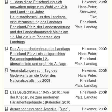
"... dass diese Entscheidung sich
Hexemer,
2010
auswirken möge zum Wohl von Volk
Hans-Peter;
und Land." : 60 Jahre
Steinwand,
Hauptstadtbeschluss des Landtags ;
Elke;
eine Veranstaltung des Landtags
Rheinland-
Rheinland-Pfalz, der Landesregierung
Pfalz. Landtag
und der Landeshauptstadt Mainz am
17. Mai 2010 im Plenarsaal des
Landtags
Das Abgeordnetenhaus des Landtags
Hexemer,
2009
Rheinland-Pfalz : ein zeitgerechtes
Hans-Peter;
Parlamentsgebäude | 2.,
Rheinland-
überarbeitete und ergänzte Auflage
Pfalz. Landtag
Veranstaltungen zum Tag des
Hexemer,
2009
Gedenkens an die Opfer des
Hans-Peter;
Nationalsozialismus 2009
Rheinland-
Pfalz. Landtag
Das Deutschhaus : 1945 - 2010 ; von
Rheinland-
2009
der Kriegsruine zum modernen
Pfalz. Landtag
Parlamentsgebäude ; [Kalender] 2010
Auswanderung nach Amerika, [Buch]:
Hexemer,
2009