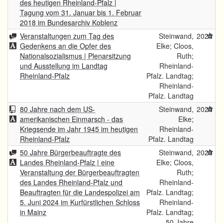
des heutigen Rheinland-Pfalz |
Tagung vom 31. Januar bis 1. Februar
2018 im Bundesarchiv Koblenz
Veranstaltungen zum Tag des
Steinwand,
2025
Gedenkens an die Opfer des
Elke; Cloos,
Nationalsozialismus | Plenarsitzung
Ruth;
und Ausstellung im Landtag
Rheinland-
Rheinland-Pfalz
Pfalz. Landtag;
Rheinland-
Pfalz. Landtag
80 Jahre nach dem US-
Steinwand,
2025
amerikanischen Einmarsch - das
Elke;
Kriegsende im Jahr 1945 im heutigen
Rheinland-
Rheinland-Pfalz
Pfalz. Landtag
50 Jahre Bürgerbeauftragte des
Steinwand,
2025
Landes Rheinland-Pfalz | eine
Elke; Cloos,
Veranstaltung der Bürgerbeauftragten
Ruth;
des Landes Rheinland-Pfalz und
Rheinland-
Beauftragten für die Landespolizei am
Pfalz. Landtag;
5. Juni 2024 im Kurfürstlichen Schloss
Rheinland-
in Mainz
Pfalz. Landtag;
50 Jahre