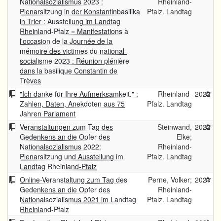
Nationalsozialismus 2023 :
Rheinland-
Plenarsitzung in der Konstantinbasilika
Pfalz. Landtag
in Trier : Ausstellung im Landtag
Rheinland-Pfalz = Manifestations à
l'occasion de la Journée de la
mémoire des victimes du national-
socialisme 2023 : Réunion plénière
dans la basilique Constantin de
Trèves
"Ich danke für Ihre Aufmerksamkeit." :
Rheinland-
2022
Zahlen, Daten, Anekdoten aus 75
Pfalz. Landtag
Jahren Parlament
Veranstaltungen zum Tag des
Steinwand,
2022
Gedenkens an die Opfer des
Elke;
Nationalsozialismus 2022:
Rheinland-
Plenarsitzung und Ausstellung im
Pfalz. Landtag
Landtag Rheinland-Pfalz
Online-Veranstaltung zum Tag des
Perne, Volker;
2021
Gedenkens an die Opfer des
Rheinland-
Nationalsozialismus 2021 im Landtag
Pfalz. Landtag
Rheinland-Pfalz