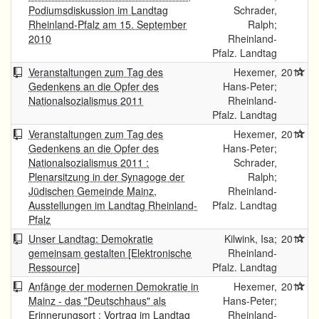
Podiumsdiskussion im Landtag
Schrader,
Rheinland-Pfalz am 15. September
Ralph;
2010
Rheinland-
Pfalz. Landtag
Veranstaltungen zum Tag des
Hexemer,
2011
Gedenkens an die Opfer des
Hans-Peter;
Nationalsozialismus 2011
Rheinland-
Pfalz. Landtag
Veranstaltungen zum Tag des
Hexemer,
2011
Gedenkens an die Opfer des
Hans-Peter;
Nationalsozialismus 2011 :
Schrader,
Plenarsitzung in der Synagoge der
Ralph;
Jüdischen Gemeinde Mainz,
Rheinland-
Ausstellungen im Landtag Rheinland-
Pfalz. Landtag
Pfalz
Unser Landtag: Demokratie
Kilwink, Isa;
2011
gemeinsam gestalten [Elektronische
Rheinland-
Ressource]
Pfalz. Landtag
Anfänge der modernen Demokratie in
Hexemer,
2011
Mainz - das "Deutschhaus" als
Hans-Peter;
Erinnerungsort : Vortrag im Landtag
Rheinland-