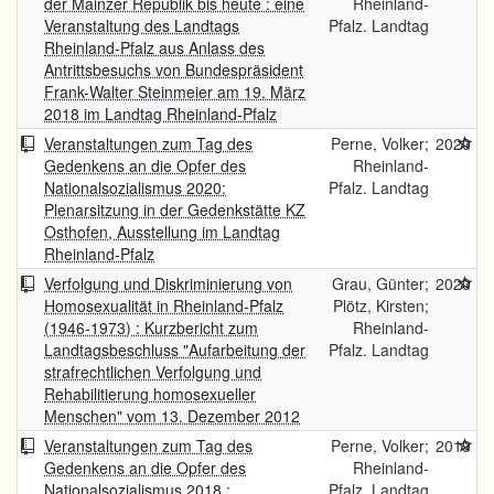
der Mainzer Republik bis heute : eine
Rheinland-
Veranstaltung des Landtags
Pfalz. Landtag
Rheinland-Pfalz aus Anlass des
Antrittsbesuchs von Bundespräsident
Frank-Walter Steinmeier am 19. März
2018 im Landtag Rheinland-Pfalz
Veranstaltungen zum Tag des
Perne, Volker;
2020
Gedenkens an die Opfer des
Rheinland-
Nationalsozialismus 2020:
Pfalz. Landtag
Plenarsitzung in der Gedenkstätte KZ
Osthofen, Ausstellung im Landtag
Rheinland-Pfalz
Verfolgung und Diskriminierung von
Grau, Günter;
2020
Homosexualität in Rheinland-Pfalz
Plötz, Kirsten;
(1946-1973) : Kurzbericht zum
Rheinland-
Landtagsbeschluss "Aufarbeitung der
Pfalz. Landtag
strafrechtlichen Verfolgung und
Rehabilitierung homosexueller
Menschen" vom 13. Dezember 2012
Veranstaltungen zum Tag des
Perne, Volker;
2019
Gedenkens an die Opfer des
Rheinland-
Nationalsozialismus 2018 :
Pfalz. Landtag