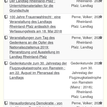
Der Landtag Rheinland-Pfalz :
Rheinland-
2021
Unterrichtsmaterialien für die
Pfalz. Landtag
Grundschule
100 Jahre Frauenwahlrecht : eine
Perne, Volker;
2021
Veranstaltung des Landtags
Rheinland-
Rheinland-Pfalz anlässlich des
Pfalz. Landtag
Verfassungsfests am 18. Mai 2018
Veranstaltungen zum Tag des
Perne, Volker;
2020
Gedenkens an die Opfer des
Rheinland-
Nationalsozialismus 2019:
Pfalz. Landtag
Plenarsitzung und Ausstellung im
Landtag Rheinland-Pfalz
Gedenkstunde zum 30. Jahrestag der
Gedenkstunde
2020
Flugzeugkatastrophe von Ramstein :
zum 30.
am 22. August im Plenarsaal des
Jahrestag der
Landtags
Flugzeugkatastrophe
von Ramstein
(Mainz : 2018);
Rheinland-
Pfalz. Landtag
Herausforderung Demokratie - von
Perne, Volker;
2020