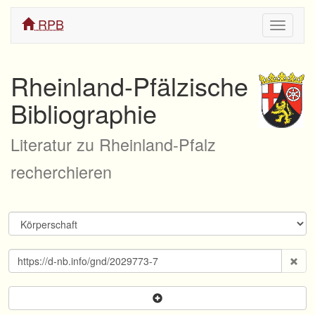
RPB
Navigati
ein/aus
Rheinland-Pfälzische
Bibliographie
Literatur zu Rheinland-Pfalz
recherchieren