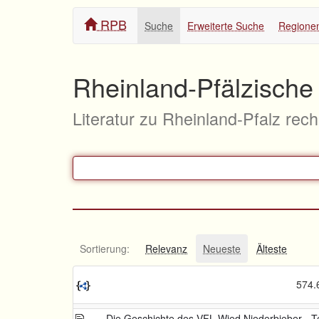
RPB
Suche
Erweiterte Suche
Regione
Rheinland-Pfälzische 
Literatur zu Rheinland-Pfalz rec
Sortierung:
Relevanz
Neueste
Älteste
574.
Die Geschichte des VFL Wied Niederbieber - Te