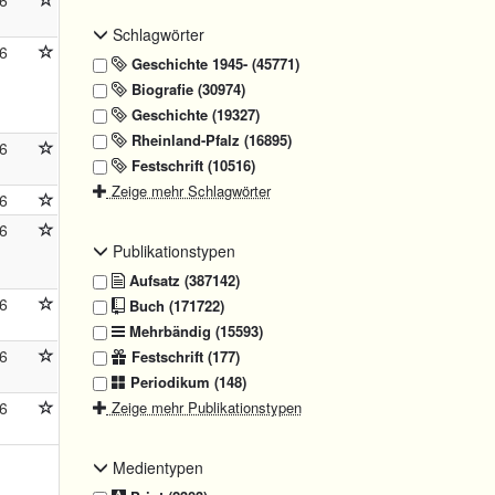
6
Schlagwörter
6
Geschichte 1945- (45771)
Biografie (30974)
Geschichte (19327)
Rheinland-Pfalz (16895)
6
Festschrift (10516)
Zeige mehr Schlagwörter
6
6
Publikationstypen
Aufsatz (387142)
6
Buch (171722)
Mehrbändig (15593)
6
Festschrift (177)
Periodikum (148)
6
Zeige mehr Publikationstypen
Medientypen