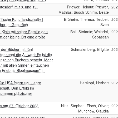
tesdorf im 18. und 19.
Priewer, Helmut; Priewer,
202
Mathias; Busch-Schirm, Beate
tische Kulturlandschaft« |
Brüheim, Theresa; Teuber,
202
uber im Gespräch
Sven
 Klein mit seiner Familie den
Ball, Stefanie; Weindel,
202
at der kleine Ort eine große
Sebastian
 der Bücher mit fünf
Schmalenberg, Brigitte
202
r kennt die Antwort: Es ist die
 einzelnen Büchern besteht. Mehr
ar mit allen Sinnen eintauchen
 Erlebnis-Bibelmuseum" in
Die USA feiern 250 Jahre
Hartkopf, Herbert
202
schaft. Den Erfolg im
kommen pfälzischer
im am 27. Oktober 2023
Nink, Stephan; Floch, Oliver;
202
Münchow, Claudia