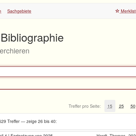
n
Sachgebiete
Merklis
Bibliographie
herchieren
Treffer pro Seite:
15
25
50
629 Treffer — zeige 26 bis 40:
il 4 | Fortsetzung von 2025
Hardt, Thomas
202