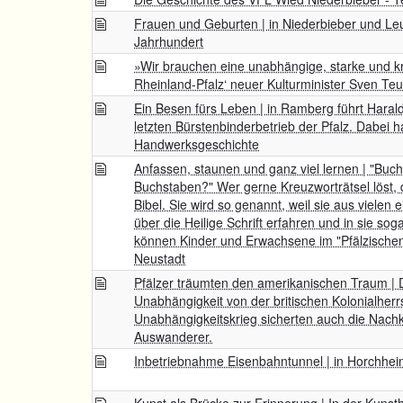
Frauen und Geburten | in Niederbieber und Leu
Jahrhundert
»Wir brauchen eine unabhängige, starke und kri
Rheinland-Pfalz‘ neuer Kulturminister Sven Te
Ein Besen fürs Leben | in Ramberg führt Harald
letzten Bürstenbinderbetrieb der Pfalz. Dabei h
Handwerksgeschichte
Anfassen, staunen und ganz viel lernen | "Buch
Buchstaben?" Wer gerne Kreuzworträtsel löst, de
Bibel. Sie wird so genannt, weil sie aus vielen
über die Heilige Schrift erfahren und in sie sog
können Kinder und Erwachsene im "Pfälzischen
Neustadt
Pfälzer träumten den amerikanischen Traum | 
Unabhängigkeit von der britischen Kolonialherr
Unabhängigkeitskrieg sicherten auch die Nach
Auswanderer.
Inbetriebnahme Eisenbahntunnel | in Horchhe