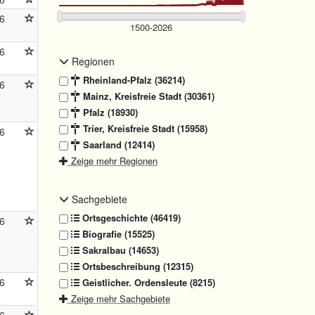
6
6
Regionen
Rheinland-Pfalz (36214)
6
Mainz, Kreisfreie Stadt (30361)
Pfalz (18930)
Trier, Kreisfreie Stadt (15958)
6
Saarland (12414)
Zeige mehr Regionen
Sachgebiete
Ortsgeschichte (46419)
6
Biografie (15525)
Sakralbau (14653)
Ortsbeschreibung (12315)
6
Geistlicher. Ordensleute (8215)
Zeige mehr Sachgebiete