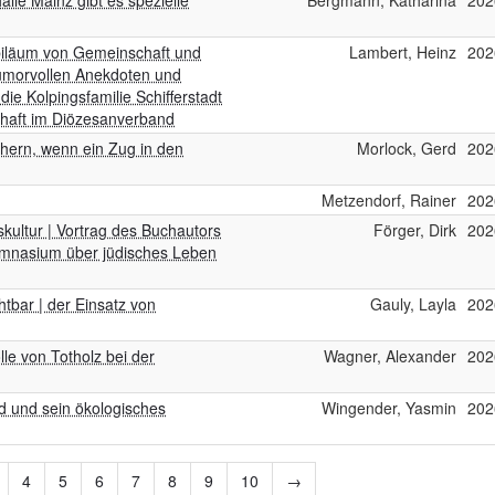
alle Mainz gibt es spezielle
Bergmann, Katharina
202
ubiläum von Gemeinschaft und
Lambert, Heinz
202
humorvollen Anekdoten und
die Kolpingsfamilie Schifferstadt
chaft im Diözesanverband
hern, wenn ein Zug in den
Morlock, Gerd
202
Metzendorf, Rainer
202
ultur | Vortrag des Buchautors
Förger, Dirk
202
mnasium über jüdisches Leben
htbar | der Einsatz von
Gauly, Layla
202
le von Totholz bei der
Wagner, Alexander
202
d und sein ökologisches
Wingender, Yasmin
202
4
5
6
7
8
9
10
→