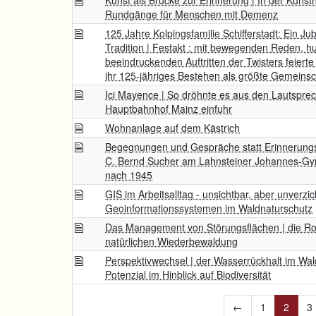
Kunst als Brücke zur Erinnerung | In der Kunsth
Rundgänge für Menschen mit Demenz
125 Jahre Kolpingsfamilie Schifferstadt: Ein J
Tradition | Festakt : mit bewegenden Reden, 
beeindruckenden Auftritten der Twisters feierte 
ihr 125-jähriges Bestehen als größte Gemeins
Ici Mayence | So dröhnte es aus den Lautsprec
Hauptbahnhof Mainz einfuhr
Wohnanlage auf dem Kästrich
Begegnungen und Gespräche statt Erinnerungsk
C. Bernd Sucher am Lahnsteiner Johannes-Gy
nach 1945
GIS im Arbeitsalltag - unsichtbar, aber unverzic
Geoinformationssystemen im Waldnaturschutz
Das Management von Störungsflächen | die Rol
natürlichen Wiederbewaldung
Perspektivwechsel | der Wasserrückhalt im Wal
Potenzial im Hinblick auf Biodiversität
←
1
2
3