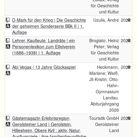
für Geschichte
und Kultur
D-Mark für den Krieg | Die Geschichte
Uzulis, André
2026
der geheimen Sonderserie BBk II | 1.
Auflage
Lehrer, Kaufleute, Landräte | ein
Brogiato, Heinz
2026
Personenlexikon zum Eifelverein
Peter; Verlag
(1888–1938) | 1. Auflage
für Geschichte
und Kultur
Abi Vegas | 13 Jahre Glücksspiel
Heckmann,
2026
Marlene; Weiß,
Jil-Kristin; Otto-
Hahn-
Gymnasium
Landau.
Abiturjahrgang
2026
Gästemagazin Erlebnisregion
Touristik GmbH
2026
Gerolsteiner Land | Gerolstein,
Gerolsteiner
Hillesheim, Obere Kyll : aktiv, Natur,
Land
Ausflugsziele : ihre familienfreundliche