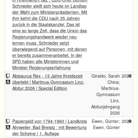
Schnieder stellt sich heute im Landtag
der Wahl zum Ministerpräsidenten. Mit
ihm kehrt die CDU nach 35 Jahren
zurück in die Staatskanzlei. Das ist
eine so lange Zeit, dass die Union das
Regierungshandwerk wieder neu
lernen muss. Schnieder setzt
überwiegend auf Personen, mit denen
er bereits zusammenarbeitet. In der
SPD haben alle Ministerinnen und
Minister Regierungserfahrung
Abisaurus Rex - 13 Jahre Kreidezeit
Giraldo, Sarah
2026
überlebt | Martinus-Gymnasium Linz,
Chica;
Abitur 2026 | Special Edition
Martinus-
Gymnasium
Linz.
Abiturjahrgang
2026
Papiergeld von 1794-1960 | Landkreis
Ewen, Günter;
2026
Ahrweiler, Bad Breisig : mit Bewertung
Ewen, Günter
der Scheine | 1. Auflage