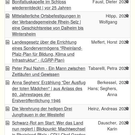
Bonifatiuskapelle im Schloss
Faust, Dieter
2026
wiederentdeckt | vor 25 Jahren
Mittelalterliche Ortsbefestigungen in
Höpp,
2026
der Verbandsgemeinde Rhein-Selz |
Wolfgang
eine Geschichtsreise von Dalheim bis
Wintersheim
Landesgesetz über die Errichtung
Meffert, Horst
2026
eines Sondervermögens "Rheinland-
Pfalz-Plan für Bildung, Klima und
Infrastruktur" - (LGRP-Plan)
Peter Paul Nahm - Ein Mann zwischen
Tabarelli, Petra
2026
Zeitläufen und Gewissen
Anna Seghers' Erzählung "Der Ausflug
Berkessel,
2026
der toten Mädchen" | aus Anlass des
Hans; Seghers,
80. Jahrestages der
Anna
Erstveröffentlichung 1946
Die Verehrung der heiligen Drei
Heinz, Andreas
2026
Jungfrauen in der Westeifel
Schwarz-Rot am Start: Wer das Land
Dauscher,
2026
nun regiert | Blickpunkt: Machtwechsel
Karin
in Rheinland-Pfalz : CDU-Chef Gordon