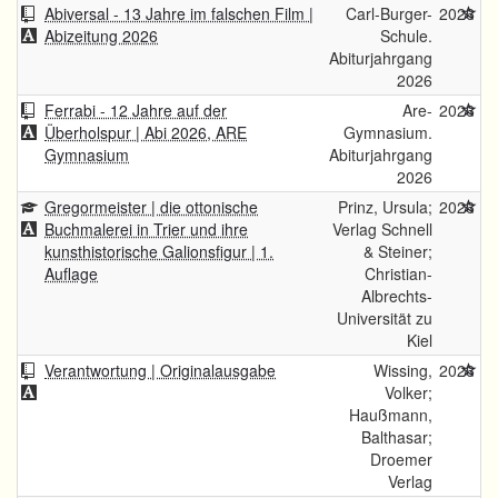
Abiversal - 13 Jahre im falschen Film |
Carl-Burger-
2026
Abizeitung 2026
Schule.
Abiturjahrgang
2026
Ferrabi - 12 Jahre auf der
Are-
2026
Überholspur | Abi 2026, ARE
Gymnasium.
Gymnasium
Abiturjahrgang
2026
Gregormeister | die ottonische
Prinz, Ursula;
2026
Buchmalerei in Trier und ihre
Verlag Schnell
kunsthistorische Galionsfigur | 1.
& Steiner;
Auflage
Christian-
Albrechts-
Universität zu
Kiel
Verantwortung | Originalausgabe
Wissing,
2026
Volker;
Haußmann,
Balthasar;
Droemer
Verlag