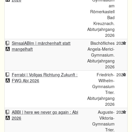
am
Römerkastell
Bad
Kreuznach.
Abiturjahrgang
2026
SimsalABIm | märchenhaft statt
Bischöfliches
2026
mangelhaft
Angela-Merici-
Gymnasium.
Abiturjahrgang
2026
Ferrabi | Vollgas Richtung Zukunft :
Friedrich-
2026
FWG Abi 2026
Wilhelm-
Gymnasium
Trier.
Abiturjahrgang
2026
ABBI | here we never go again : Abi
Auguste-
2026
2026
Viktoria-
Gymnasium
Trier.