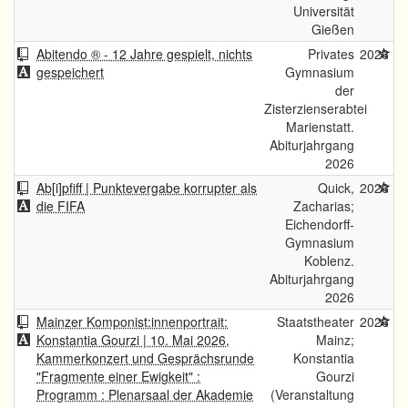
Universität
Gießen
Abitendo ® - 12 Jahre gespielt, nichts
Privates
2026
gespeichert
Gymnasium
der
Zisterzienserabtei
Marienstatt.
Abiturjahrgang
2026
Ab[i]pfiff | Punktevergabe korrupter als
Quick,
2026
die FIFA
Zacharias;
Eichendorff-
Gymnasium
Koblenz.
Abiturjahrgang
2026
Mainzer Komponist:innenportrait:
Staatstheater
2026
Konstantia Gourzi | 10. Mai 2026,
Mainz;
Kammerkonzert und Gesprächsrunde
Konstantia
"Fragmente einer Ewigkeit" :
Gourzi
Programm : Plenarsaal der Akademie
(Veranstaltung