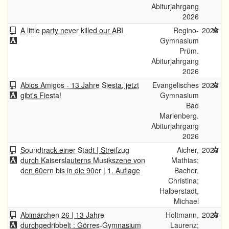
Abiturjahrgang
2026
A little party never killed our ABI
Regino-
2026
Gymnasium
Prüm.
Abiturjahrgang
2026
Abios Amigos - 13 Jahre Siesta, jetzt
Evangelisches
2026
gibt's Fiesta!
Gymnasium
Bad
Marienberg.
Abiturjahrgang
2026
Soundtrack einer Stadt | Streifzug
Aicher,
2026
durch Kaiserslauterns Musikszene von
Mathias;
den 60ern bis in die 90er | 1. Auflage
Bacher,
Christina;
Halberstadt,
Michael
Abimärchen 26 | 13 Jahre
Holtmann,
2026
durchgedribbelt : Görres-Gymnasium
Laurenz;