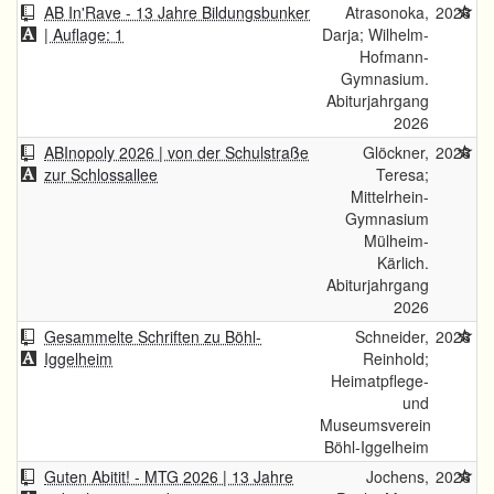
AB In'Rave - 13 Jahre Bildungsbunker
Atrasonoka,
2026
| Auflage: 1
Darja; Wilhelm-
Hofmann-
Gymnasium.
Abiturjahrgang
2026
ABInopoly 2026 | von der Schulstraße
Glöckner,
2026
zur Schlossallee
Teresa;
Mittelrhein-
Gymnasium
Mülheim-
Kärlich.
Abiturjahrgang
2026
Gesammelte Schriften zu Böhl-
Schneider,
2026
Iggelheim
Reinhold;
Heimatpflege-
und
Museumsverein
Böhl-Iggelheim
Guten Abitit! - MTG 2026 | 13 Jahre
Jochens,
2026