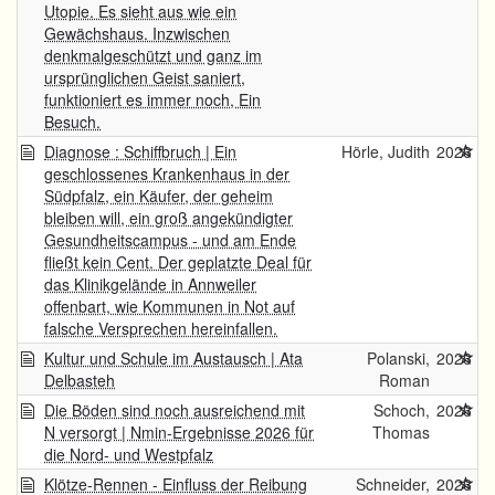
Utopie. Es sieht aus wie ein
Gewächshaus. Inzwischen
denkmalgeschützt und ganz im
ursprünglichen Geist saniert,
funktioniert es immer noch, Ein
Besuch.
Diagnose : Schiffbruch | Ein
Hörle, Judith
2026
geschlossenes Krankenhaus in der
Südpfalz, ein Käufer, der geheim
bleiben will, ein groß angekündigter
Gesundheitscampus - und am Ende
fließt kein Cent. Der geplatzte Deal für
das Klinikgelände in Annweiler
offenbart, wie Kommunen in Not auf
falsche Versprechen hereinfallen.
Kultur und Schule im Austausch | Ata
Polanski,
2026
Delbasteh
Roman
Die Böden sind noch ausreichend mit
Schoch,
2026
N versorgt | Nmin-Ergebnisse 2026 für
Thomas
die Nord- und Westpfalz
Klötze-Rennen - Einfluss der Reibung
Schneider,
2026