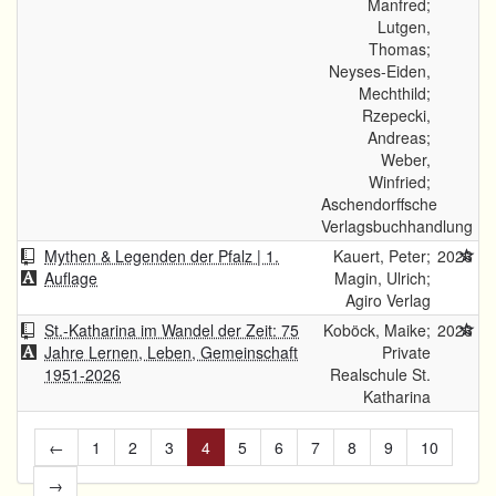
Manfred;
Lutgen,
Thomas;
Neyses-Eiden,
Mechthild;
Rzepecki,
Andreas;
Weber,
Winfried;
Aschendorffsche
Verlagsbuchhandlung
Mythen & Legenden der Pfalz | 1.
Kauert, Peter;
2026
Auflage
Magin, Ulrich;
Agiro Verlag
St.-Katharina im Wandel der Zeit: 75
Koböck, Maike;
2026
Jahre Lernen, Leben, Gemeinschaft
Private
1951-2026
Realschule St.
Katharina
←
1
2
3
4
5
6
7
8
9
10
→