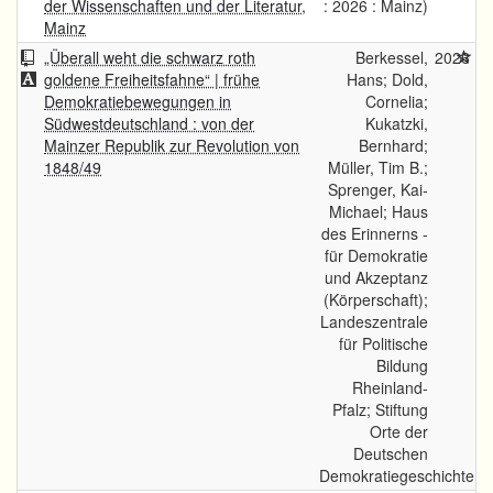
der Wissenschaften und der Literatur,
: 2026 : Mainz)
Mainz
„Überall weht die schwarz roth
Berkessel,
2026
goldene Freiheitsfahne“ | frühe
Hans; Dold,
Demokratiebewegungen in
Cornelia;
Südwestdeutschland : von der
Kukatzki,
Mainzer Republik zur Revolution von
Bernhard;
1848/49
Müller, Tim B.;
Sprenger, Kai-
Michael; Haus
des Erinnerns -
für Demokratie
und Akzeptanz
(Körperschaft);
Landeszentrale
für Politische
Bildung
Rheinland-
Pfalz; Stiftung
Orte der
Deutschen
Demokratiegeschichte