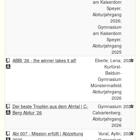
am Kaiserdom
Speyer.
Abiturjahrgang
2026;
Gymnasium
am Kaiserdom
Speyer.
Abiturjahrgang
2025
ABBI '26 - the winner takes it all!
Eberle, Lena;
2026
Kurfürst-
Balduin-
Gymnasium
Münstermaifeld.
Abiturjahrgang
2026
Der beste Tropfen aus dem Ahrtal | C-
Gymnasium
2026
Berg Abitur '26
Calvarienberg.
Abiturjahrgang
2026
Abi 007 - Mission erfüllt | Abizeitung
Vural, Aylin;
2026
2026
Gymnasium