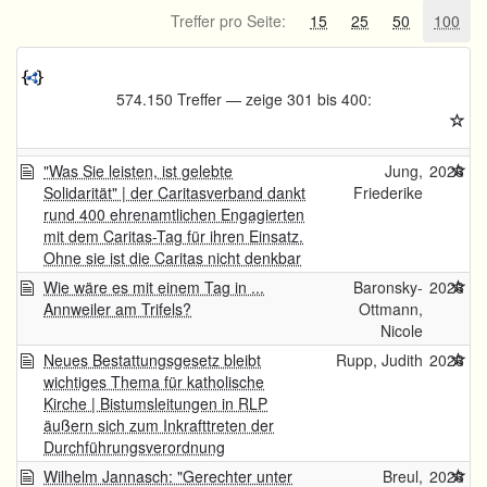
Treffer pro Seite:
15
25
50
100
574.150 Treffer — zeige 301 bis 400:
"Was Sie leisten, ist gelebte
Jung,
2026
Solidarität" | der Caritasverband dankt
Friederike
rund 400 ehrenamtlichen Engagierten
mit dem Caritas-Tag für ihren Einsatz.
Ohne sie ist die Caritas nicht denkbar
Wie wäre es mit einem Tag in ...
Baronsky-
2026
Annweiler am Trifels?
Ottmann,
Nicole
Neues Bestattungsgesetz bleibt
Rupp, Judith
2026
wichtiges Thema für katholische
Kirche | Bistumsleitungen in RLP
äußern sich zum Inkrafttreten der
Durchführungsverordnung
Wilhelm Jannasch: "Gerechter unter
Breul,
2026