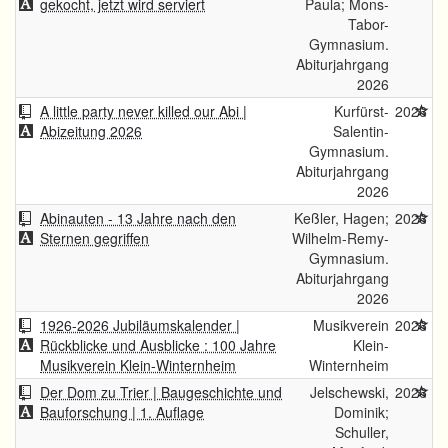
gekocht, jetzt wird serviert
Paula; Mons-
Tabor-
Gymnasium.
Abiturjahrgang
2026
A little party never killed our Abi |
Kurfürst-
2026
Abizeitung 2026
Salentin-
Gymnasium.
Abiturjahrgang
2026
Abinauten - 13 Jahre nach den
Keßler, Hagen;
2026
Sternen gegriffen
Wilhelm-Remy-
Gymnasium.
Abiturjahrgang
2026
1926-2026 Jubiläumskalender |
Musikverein
2026
Rückblicke und Ausblicke : 100 Jahre
Klein-
Musikverein Klein-Winternheim
Winternheim
Der Dom zu Trier | Baugeschichte und
Jelschewski,
2026
Bauforschung | 1. Auflage
Dominik;
Schuller,