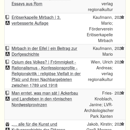
Essays aus Rom
verlag
regionalkultur
Erlöserkapelle Mirbach | 3.
Kaufmann,
2026
verbesserte Auflage
Mario;
Förderverein
Erlöserkapelle
Mirbach
Mirbach in der Eifel | ein Beitrag zur
Kaufmann,
2026
Dorfgeschichte
Mario
Opium des Volkes? | Frömmigkeit -
Wien, Ulrich
2026
Rationalismus - Konfessionsprofile -
Andreas;
Religionskritik : religiöse Vielfalt in der
verlag
Pfalz und ihren Nachbargebieten
regionalkultur
zwischen 1789 und 1918
Man erntet, was man sät | Ackerbau
Fries-
2026
und Landleben in den römischen
Knoblach,
Nordwestprovinzen
Janine; LVR-
Archäologischer
Park Xanten
„… alle für die Kunst und
Jakob, Kirstin;
2026
Kulturgeschichte der Diözese
Groß-Morgen,