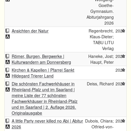
Goethe-
Gymnasium.
Abiturjahrgang
2026
Ansichten der Natur
Regenbrecht,
2026
Klaus-Dieter;
TABU LITU
Verlag
Römer, Burgen, Bergwerke |
Haneke, Jost;
2026
Kulturwandern am Donnersberg
Haupt, Peter
Kirchen & Kapellen | Pfarrei Sankt
2026
Hildegard Trierer Land
Die schönsten Fachwerkhäuser in
Deiss, Richard
2026
Rheinland-Pfalz und im Saarland |
meine Liste der 77 schönsten
Fachwerkhäuser in Rheinland-Pfalz
und im Saarland | 2. Auflage 2026.
Originalausgabe
A little Party never killed no Abi | Abitur
Dubois, Chiara;
2026
2026
Otfried-von-