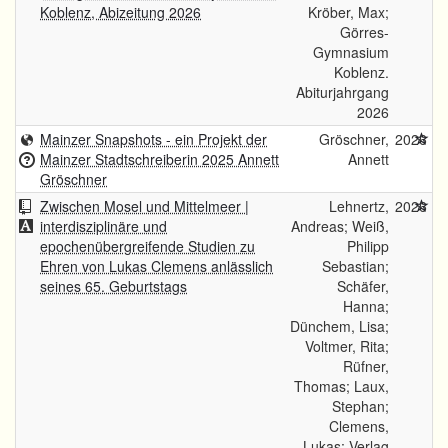
Koblenz, Abizeitung 2026
Kröber, Max;
Görres-
Gymnasium
Koblenz.
Abiturjahrgang
2026
Mainzer Snapshots - ein Projekt der
Gröschner,
2026
Mainzer Stadtschreiberin 2025 Annett
Annett
Gröschner
Zwischen Mosel und Mittelmeer |
Lehnertz,
2026
interdisziplinäre und
Andreas; Weiß,
epochenübergreifende Studien zu
Philipp
Ehren von Lukas Clemens anlässlich
Sebastian;
seines 65. Geburtstags
Schäfer,
Hanna;
Dünchem, Lisa;
Voltmer, Rita;
Rüfner,
Thomas; Laux,
Stephan;
Clemens,
Lukas; Verlag