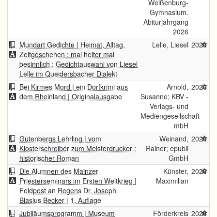
Weißenburg-
Gymnasium.
Abiturjahrgang
2026
Mundart Gedichte | Heimat, Alltag,
Lelle, Liesel
2026
Zeitgeschehen : mal heiter mal
besinnlich : Gedichtauswahl von Liesel
Lelle im Queidersbacher Dialekt
Bei Kirmes Mord | ein Dorfkrimi aus
Arnold,
2026
dem Rheinland | Originalausgabe
Susanne; KBV -
Verlags- und
Mediengesellschaft
mbH
Gutenbergs Lehrling | vom
Weinand,
2026
Klosterschreiber zum Meisterdrucker :
Rainer; epubli
historischer Roman
GmbH
Die Alumnen des Mainzer
Künster,
2026
Priesterseminars im Ersten Weltkrieg |
Maximilian
Feldpost an Regens Dr. Joseph
Blasius Becker | 1. Auflage
Jubiläumsprogramm | Museum
Förderkreis
2026