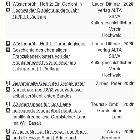
Wüstenbrühl, Heft 2: Ein Gedicht in
Lauer, Dittmar;
2026
Hochwälder Dialekt aus dem Jahr
Verlag ALTA
1520 | 1. Auflage
SILVA;
Kulturgeschichtlicher
Verein
Hochwald
Wüstenbrühl, Heft 1: Chronologische
Lauer, Dittmar;
2026
Geschichte des ehemaligen
Verlag ALTA
Franziskanerklosters von der
SILVA;
Frühlatènezeit bis zum heutigen
Kulturgeschichtlicher
Thiergarten | 1. Auflage
Verein
Hochwald
Gesammelte Gedichte | Ungekürzter
Zirbes, Peter
2026
Nachdruck des 1852 vom Verfasser
selbst veröffentlichten Bandes
Wander(s)pass für Kids | eine
Touristik GmbH
2026
aufregende Stempeljadt durch das
Gerolsteiner
familienfreundliche Gerolsteiner Land
Land
mit Willi Basalt
Wilhelm Molitor. Der Papst, das Konzil
Adamy,
2026
und die Ewige Stadt | Briefe und
Bernhard;