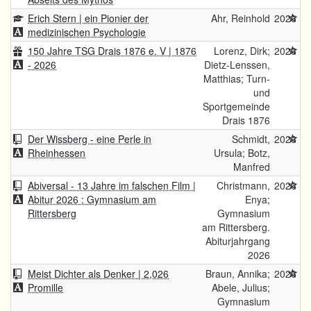
Erich Stern | ein Pionier der
Ahr, Reinhold
2026
medizinischen Psychologie
150 Jahre TSG Drais 1876 e. V | 1876
Lorenz, Dirk;
2026
- 2026
Dietz-Lenssen,
Matthias; Turn-
und
Sportgemeinde
Drais 1876
Der Wissberg - eine Perle in
Schmidt,
2026
Rheinhessen
Ursula; Botz,
Manfred
Abiversal - 13 Jahre im falschen Film |
Christmann,
2026
Abitur 2026 : Gymnasium am
Enya;
Rittersberg
Gymnasium
am Rittersberg.
Abiturjahrgang
2026
Meist Dichter als Denker | 2,026
Braun, Annika;
2026
Promille
Abele, Julius;
Gymnasium