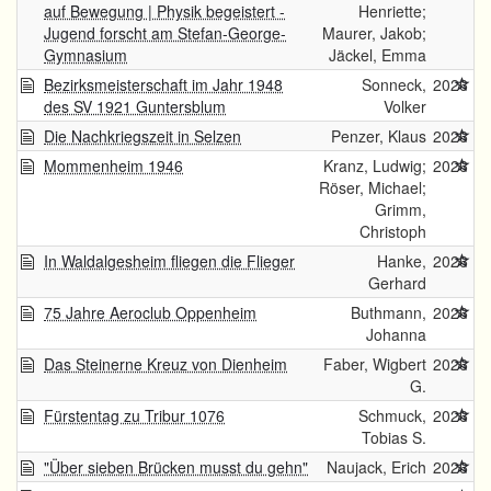
auf Bewegung | Physik begeistert -
Henriette;
Jugend forscht am Stefan-George-
Maurer, Jakob;
Gymnasium
Jäckel, Emma
Bezirksmeisterschaft im Jahr 1948
Sonneck,
2026
des SV 1921 Guntersblum
Volker
Die Nachkriegszeit in Selzen
Penzer, Klaus
2026
Mommenheim 1946
Kranz, Ludwig;
2026
Röser, Michael;
Grimm,
Christoph
In Waldalgesheim fliegen die Flieger
Hanke,
2026
Gerhard
75 Jahre Aeroclub Oppenheim
Buthmann,
2026
Johanna
Das Steinerne Kreuz von Dienheim
Faber, Wigbert
2026
G.
Fürstentag zu Tribur 1076
Schmuck,
2026
Tobias S.
"Über sieben Brücken musst du gehn"
Naujack, Erich
2026