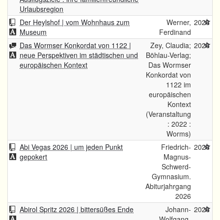
Urlaubsregion
Der Heylshof | vom Wohnhaus zum
Werner,
2026
Museum
Ferdinand
Das Wormser Konkordat von 1122 |
Zey, Claudia;
2026
neue Perspektiven im städtischen und
Böhlau-Verlag;
europäischen Kontext
Das Wormser
Konkordat von
1122 im
europäischen
Kontext
(Veranstaltung
: 2022 :
Worms)
Abi Vegas 2026 | um jeden Punkt
Friedrich-
2026
gepokert
Magnus-
Schwerd-
Gymnasium.
Abiturjahrgang
2026
Abirol Spritz 2026 | bittersüßes Ende
Johann-
2026
Wolfgang-