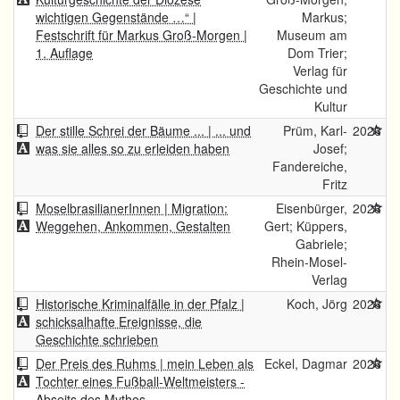
wichtigen Gegenstände …“ |
Markus;
Festschrift für Markus Groß-Morgen |
Museum am
1. Auflage
Dom Trier;
Verlag für
Geschichte und
Kultur
Der stille Schrei der Bäume ... | ... und
Prüm, Karl-
2026
was sie alles so zu erleiden haben
Josef;
Fandereiche,
Fritz
MoselbrasilianerInnen | Migration:
Eisenbürger,
2026
Weggehen, Ankommen, Gestalten
Gert; Küppers,
Gabriele;
Rhein-Mosel-
Verlag
Historische Kriminalfälle in der Pfalz |
Koch, Jörg
2026
schicksalhafte Ereignisse, die
Geschichte schrieben
Der Preis des Ruhms | mein Leben als
Eckel, Dagmar
2026
Tochter eines Fußball-Weltmeisters -
Abseits des Mythos