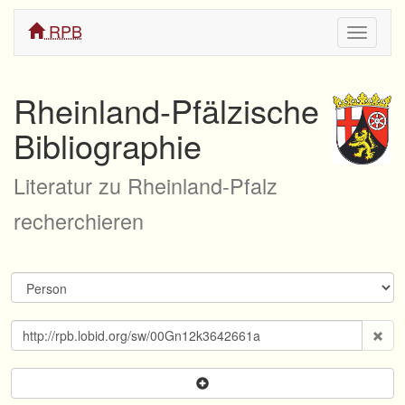
RPB
Navigati
ein/aus
Rheinland-Pfälzische
Bibliographie
Literatur zu Rheinland-Pfalz
recherchieren