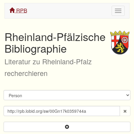
RPB
Navigati
ein/aus
Rheinland-Pfälzische
Bibliographie
Literatur zu Rheinland-Pfalz
recherchieren