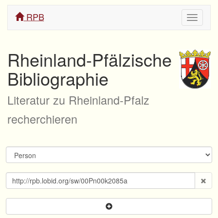
RPB
Navigati
ein/aus
Rheinland-Pfälzische
Bibliographie
Literatur zu Rheinland-Pfalz
recherchieren