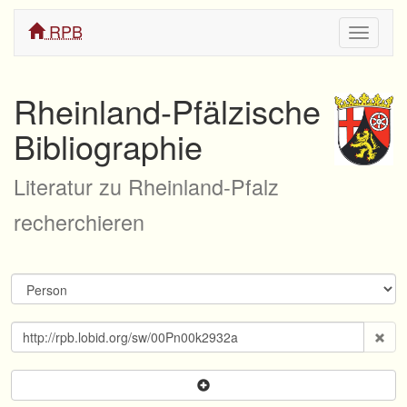
RPB
Navigati
ein/aus
Rheinland-Pfälzische
Bibliographie
Literatur zu Rheinland-Pfalz
recherchieren