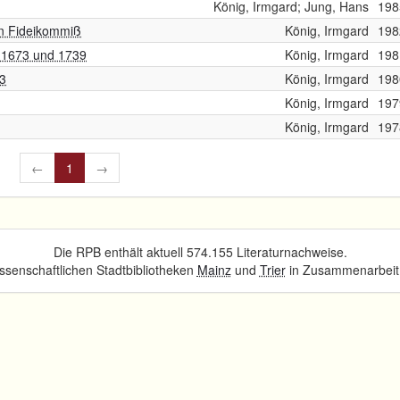
König, Irmgard; Jung, Hans
198
n Fideikommiß
König, Irmgard
198
, 1673 und 1739
König, Irmgard
198
73
König, Irmgard
198
König, Irmgard
197
König, Irmgard
197
←
1
→
Die RPB enthält aktuell 574.155 Literaturnachweise.
senschaftlichen Stadtbibliotheken
Mainz
und
Trier
in Zusammenarbeit