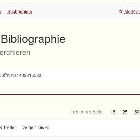
n
Sachgebiete
Merklis
Bibliographie
herchieren
Treffer pro Seite:
15
25
50
6 Treffer — zeige 1 bis 6: