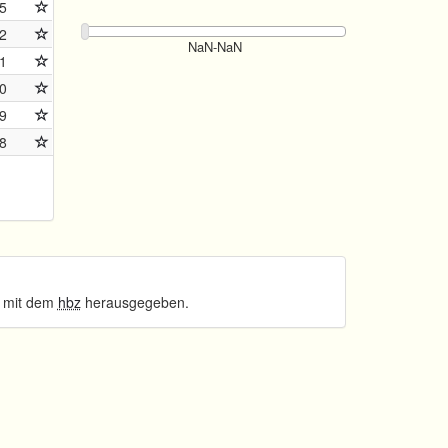
5
2
1
0
9
8
 mit dem
hbz
herausgegeben.