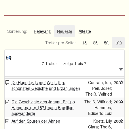
Sortierung:
Relevanz
Neueste
Älteste
Treffer pro Seite:
15
25
50
100
7 Treffer — zeige 1 bis 7:
De Hunsrick is mei Welt : Ihre
Conrath, Ida;
2022
schönsten Gedichte und Erzählungen
Peil, Josef;
Theiß, Wilfried
Die Geschichte des Johann Philipp
Theiß, Wilfried;
2020
Hammes, der 1871 nach Brasilien
Hammes,
auswanderte
Ediberto Luiz
Auf den Spuren der Ahnen
Koetz, Lily
2007
Clara; Theiß,