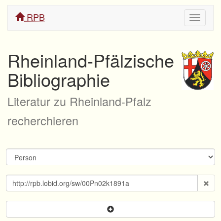
RPB
Navigati
ein/aus
Rheinland-Pfälzische
Bibliographie
Literatur zu Rheinland-Pfalz
recherchieren