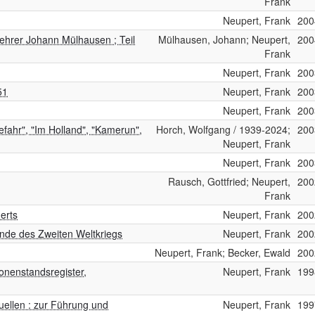
Frank
Neupert, Frank
200
Lehrer Johann Mülhausen ; Teil
Mülhausen, Johann; Neupert,
200
Frank
Neupert, Frank
200
51
Neupert, Frank
200
Neupert, Frank
200
fahr", "Im Holland", "Kamerun",
Horch, Wolfgang / 1939-2024;
200
Neupert, Frank
Neupert, Frank
200
Rausch, Gottfried; Neupert,
200
Frank
erts
Neupert, Frank
200
nde des Zweiten Weltkriegs
Neupert, Frank
200
Neupert, Frank; Becker, Ewald
200
onenstandsregister,
Neupert, Frank
199
uellen : zur Führung und
Neupert, Frank
199