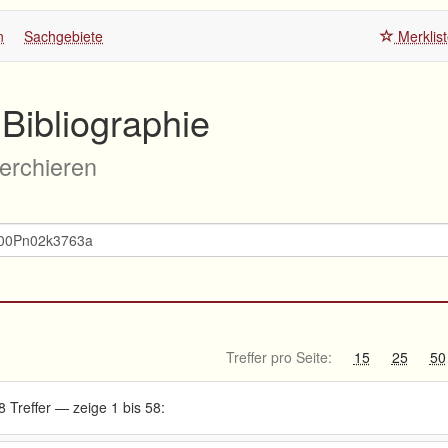
n
Sachgebiete
Merklis
Bibliographie
herchieren
Treffer pro Seite:
15
25
50
8 Treffer — zeige 1 bis 58: