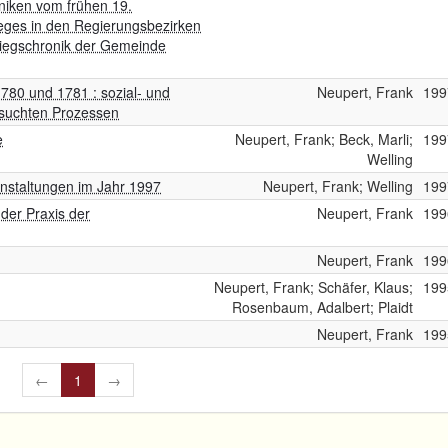
oniken vom frühen 19.
eges in den Regierungsbezirken
Kriegschronik der Gemeinde
1780 und 1781 : sozial- und
Neupert, Frank
199
esuchten Prozessen
e
Neupert, Frank; Beck, Marli;
199
Welling
anstaltungen im Jahr 1997
Neupert, Frank; Welling
199
 der Praxis der
Neupert, Frank
199
Neupert, Frank
199
Neupert, Frank; Schäfer, Klaus;
199
Rosenbaum, Adalbert; Plaidt
Neupert, Frank
199
←
1
→