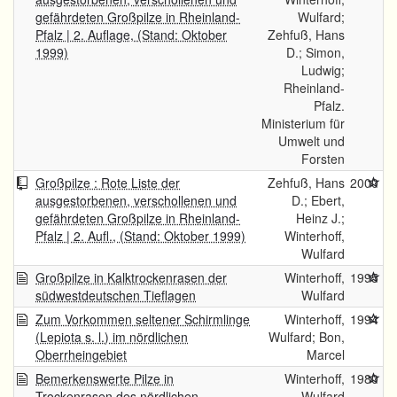
gefährdeten Großpilze in Rheinland-
Wulfard;
Pfalz | 2. Auflage, (Stand: Oktober
Zehfuß, Hans
1999)
D.; Simon,
Ludwig;
Rheinland-
Pfalz.
Ministerium für
Umwelt und
Forsten
Großpilze : Rote Liste der
Zehfuß, Hans
2000
ausgestorbenen, verschollenen und
D.; Ebert,
gefährdeten Großpilze in Rheinland-
Heinz J.;
Pfalz | 2. Aufl., (Stand: Oktober 1999)
Winterhoff,
Wulfard
Großpilze in Kalktrockenrasen der
Winterhoff,
1995
südwestdeutschen Tieflagen
Wulfard
Zum Vorkommen seltener Schirmlinge
Winterhoff,
1994
(Lepiota s. l.) im nördlichen
Wulfard; Bon,
Oberrheingebiet
Marcel
Bemerkenswerte Pilze in
Winterhoff,
1980
Trockenrasen des nördlichen
Wulfard