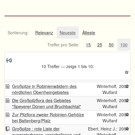
Sortierung:
Relevanz
Neueste
Älteste
Treffer pro Seite:
15
25
50
100
10 Treffer — zeige 1 bis 10:
Großpilze in Robinienwäldern des
Winterhoff,
2002
nördlichen Oberrheingebietes
Wulfard
Die Großpilzflora des Gebietes
Winterhoff,
2002
"Speyerer Dünen und Bruchbachtal"
Wulfard
Zur Pilzflora zweier Robinien-Gehölze
Winterhoff,
2000
bei Battenberg/Pfalz
Wulfard
Großpilze : rote Liste der
Ebert, Heinz J.;
2000
ausgestorbenen, verschollenen und
Winterhoff,