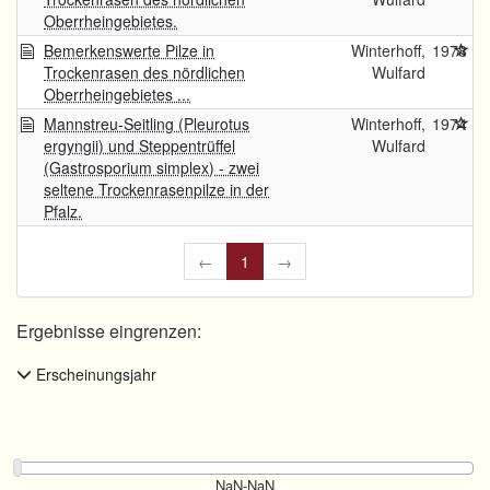
Oberrheingebietes.
Bemerkenswerte Pilze in
Winterhoff,
1978
Trockenrasen des nördlichen
Wulfard
Oberrheingebietes ...
Mannstreu-Seitling (Pleurotus
Winterhoff,
1974
ergyngii) und Steppentrüffel
Wulfard
(Gastrosporium simplex) - zwei
seltene Trockenrasenpilze in der
Pfalz.
←
1
→
Ergebnisse eingrenzen:
Erscheinungsjahr