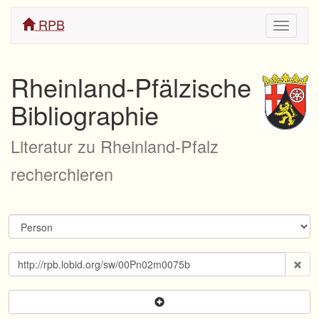
RPB
Navigati
ein/aus
Rheinland-Pfälzische
Bibliographie
Literatur zu Rheinland-Pfalz
recherchieren