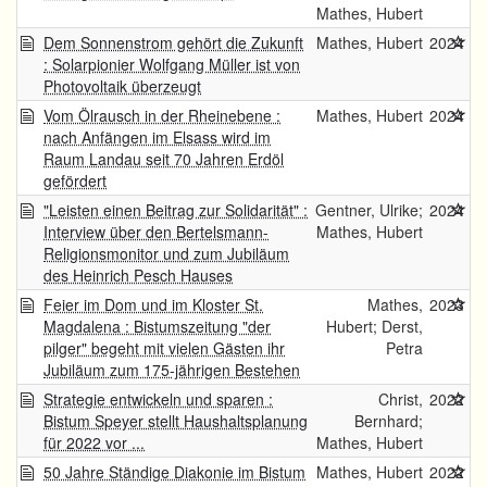
Mathes, Hubert
Dem Sonnenstrom gehört die Zukunft
Mathes, Hubert
2024
: Solarpionier Wolfgang Müller ist von
Photovoltaik überzeugt
Vom Ölrausch in der Rheinebene :
Mathes, Hubert
2024
nach Anfängen im Elsass wird im
Raum Landau seit 70 Jahren Erdöl
gefördert
"Leisten einen Beitrag zur Solidarität" :
Gentner, Ulrike;
2024
Interview über den Bertelsmann-
Mathes, Hubert
Religionsmonitor und zum Jubiläum
des Heinrich Pesch Hauses
Feier im Dom und im Kloster St.
Mathes,
2023
Magdalena : Bistumszeitung "der
Hubert; Derst,
pilger" begeht mit vielen Gästen ihr
Petra
Jubiläum zum 175-jährigen Bestehen
Strategie entwickeln und sparen :
Christ,
2022
Bistum Speyer stellt Haushaltsplanung
Bernhard;
für 2022 vor ...
Mathes, Hubert
50 Jahre Ständige Diakonie im Bistum
Mathes, Hubert
2022