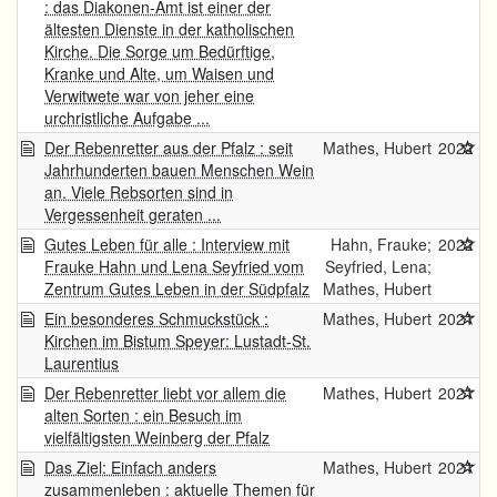
: das Diakonen-Amt ist einer der
ältesten Dienste in der katholischen
Kirche. Die Sorge um Bedürftige,
Kranke und Alte, um Waisen und
Verwitwete war von jeher eine
urchristliche Aufgabe ...
Der Rebenretter aus der Pfalz : seit
Mathes, Hubert
2022
Jahrhunderten bauen Menschen Wein
an. Viele Rebsorten sind in
Vergessenheit geraten ...
Gutes Leben für alle : Interview mit
Hahn, Frauke;
2022
Frauke Hahn und Lena Seyfried vom
Seyfried, Lena;
Zentrum Gutes Leben in der Südpfalz
Mathes, Hubert
Ein besonderes Schmuckstück :
Mathes, Hubert
2021
Kirchen im Bistum Speyer: Lustadt-St.
Laurentius
Der Rebenretter liebt vor allem die
Mathes, Hubert
2021
alten Sorten : ein Besuch im
vielfältigsten Weinberg der Pfalz
Das Ziel: Einfach anders
Mathes, Hubert
2021
zusammenleben : aktuelle Themen für