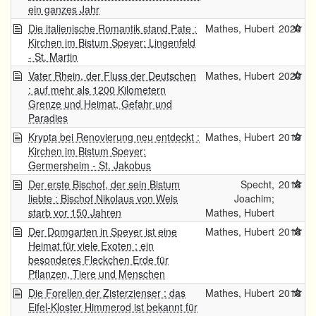
ein ganzes Jahr
Die italienische Romantik stand Pate :
Mathes, Hubert
2020
Kirchen im Bistum Speyer: Lingenfeld
- St. Martin
Vater Rhein, der Fluss der Deutschen
Mathes, Hubert
2020
: auf mehr als 1200 Kilometern
Grenze und Heimat, Gefahr und
Paradies
Krypta bei Renovierung neu entdeckt :
Mathes, Hubert
2019
Kirchen im Bistum Speyer:
Germersheim - St. Jakobus
Der erste Bischof, der sein Bistum
Specht,
2018
liebte : Bischof Nikolaus von Weis
Joachim;
starb vor 150 Jahren
Mathes, Hubert
Der Domgarten in Speyer ist eine
Mathes, Hubert
2018
Heimat für viele Exoten : ein
besonderes Fleckchen Erde für
Pflanzen, Tiere und Menschen
Die Forellen der Zisterzienser : das
Mathes, Hubert
2018
Eifel-Kloster Himmerod ist bekannt für