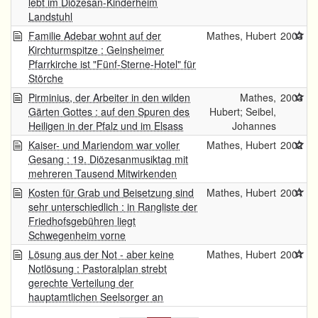
lebt im Diözesan-Kinderheim
Landstuhl
Familie Adebar wohnt auf der
Mathes, Hubert
2003
Kirchturmspitze : Geinsheimer
Pfarrkirche ist "Fünf-Sterne-Hotel" für
Störche
Pirminius, der Arbeiter in den wilden
Mathes,
2003
Gärten Gottes : auf den Spuren des
Hubert; Seibel,
Heiligen in der Pfalz und im Elsass
Johannes
Kaiser- und Mariendom war voller
Mathes, Hubert
2002
Gesang : 19. Diözesanmusiktag mit
mehreren Tausend Mitwirkenden
Kosten für Grab und Beisetzung sind
Mathes, Hubert
2001
sehr unterschiedlich : in Rangliste der
Friedhofsgebühren liegt
Schwegenheim vorne
Lösung aus der Not - aber keine
Mathes, Hubert
2001
Notlösung : Pastoralplan strebt
gerechte Verteilung der
hauptamtlichen Seelsorger an