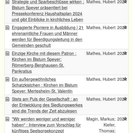
Strategie und Sparbeschlüsse wirken :
Mathes, Hubert
2024
Bistum Speyer präsentiert bei
Pressekonferenz Haushaltsplan 2024
und gibt Einblicke in kirchliches Leben
Engagierte Pioniere in Ausbildung | 21
Mathes, Hubert
2024
ehrenamtliche Frauen und Männer
werden für Beerdigungsleitung in den
Gemeinden geschult
Einzige Kirche mit diesem Patron :
Mathes, Hubert
2024
Kirchen im Bistum Speyer:
Römerberg-Berghausen-St.
Pankratius
Ein außergewöhnliches
Mathes, Hubert
2024
Schatzkistchen : Kirchen im Bistum
Speyer: Mertesheim-St. Valentin
Stets am Puls der Gesellschaft : an
Mathes, Hubert
2024
der Entwicklung des Siedlungswerkes
sind die Trends der Zeit abzulesen
"Wir werden weniger und weniger
Magin, Markus;
2024
haben" : Interview zum Vorschlag für
Kiefer,
künftiges Seelsorgekonzept
Thomas;