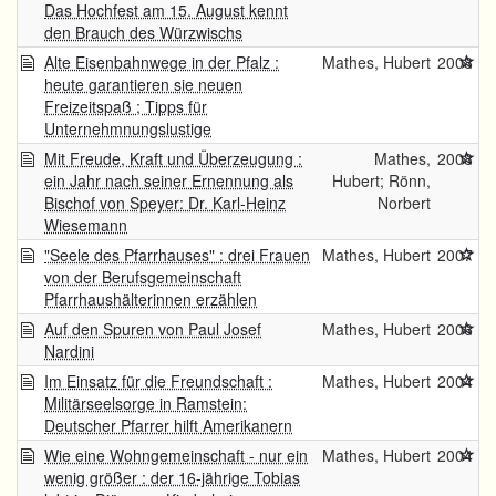
Das Hochfest am 15. August kennt
den Brauch des Würzwischs
Alte Eisenbahnwege in der Pfalz :
Mathes, Hubert
2008
heute garantieren sie neuen
Freizeitspaß ; Tipps für
Unternehmnungslustige
Mit Freude, Kraft und Überzeugung :
Mathes,
2008
ein Jahr nach seiner Ernennung als
Hubert; Rönn,
Bischof von Speyer: Dr. Karl-Heinz
Norbert
Wiesemann
"Seele des Pfarrhauses" : drei Frauen
Mathes, Hubert
2007
von der Berufsgemeinschaft
Pfarrhaushälterinnen erzählen
Auf den Spuren von Paul Josef
Mathes, Hubert
2006
Nardini
Im Einsatz für die Freundschaft :
Mathes, Hubert
2004
Militärseelsorge in Ramstein:
Deutscher Pfarrer hilft Amerikanern
Wie eine Wohngemeinschaft - nur ein
Mathes, Hubert
2004
wenig größer : der 16-jährige Tobias