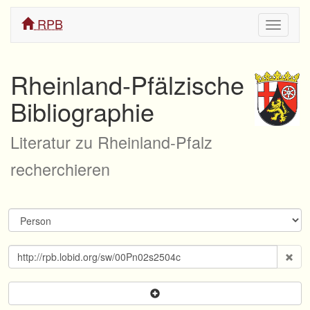
RPB
Navigati
ein/aus
Rheinland-Pfälzische
Bibliographie
Literatur zu Rheinland-Pfalz
recherchieren