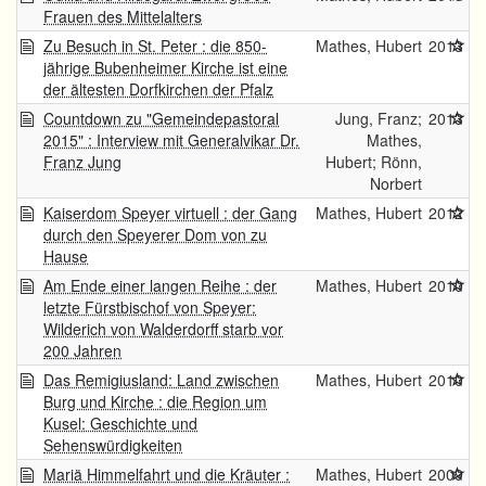
Frauen des Mittelalters
Zu Besuch in St. Peter : die 850-
Mathes, Hubert
2013
jährige Bubenheimer Kirche ist eine
der ältesten Dorfkirchen der Pfalz
Countdown zu "Gemeindepastoral
Jung, Franz;
2013
2015" : Interview mit Generalvikar Dr.
Mathes,
Franz Jung
Hubert; Rönn,
Norbert
Kaiserdom Speyer virtuell : der Gang
Mathes, Hubert
2012
durch den Speyerer Dom von zu
Hause
Am Ende einer langen Reihe : der
Mathes, Hubert
2010
letzte Fürstbischof von Speyer:
Wilderich von Walderdorff starb vor
200 Jahren
Das Remigiusland: Land zwischen
Mathes, Hubert
2010
Burg und Kirche : die Region um
Kusel: Geschichte und
Sehenswürdigkeiten
Mariä Himmelfahrt und die Kräuter :
Mathes, Hubert
2009