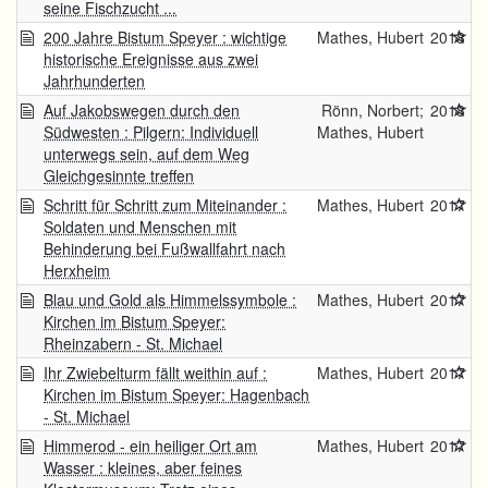
seine Fischzucht ...
200 Jahre Bistum Speyer : wichtige
Mathes, Hubert
2018
historische Ereignisse aus zwei
Jahrhunderten
Auf Jakobswegen durch den
Rönn, Norbert;
2018
Südwesten : Pilgern: Individuell
Mathes, Hubert
unterwegs sein, auf dem Weg
Gleichgesinnte treffen
Schritt für Schritt zum Miteinander :
Mathes, Hubert
2017
Soldaten und Menschen mit
Behinderung bei Fußwallfahrt nach
Herxheim
Blau und Gold als Himmelssymbole :
Mathes, Hubert
2017
Kirchen im Bistum Speyer:
Rheinzabern - St. Michael
Ihr Zwiebelturm fällt weithin auf :
Mathes, Hubert
2017
Kirchen im Bistum Speyer: Hagenbach
- St. Michael
Himmerod - ein heiliger Ort am
Mathes, Hubert
2017
Wasser : kleines, aber feines