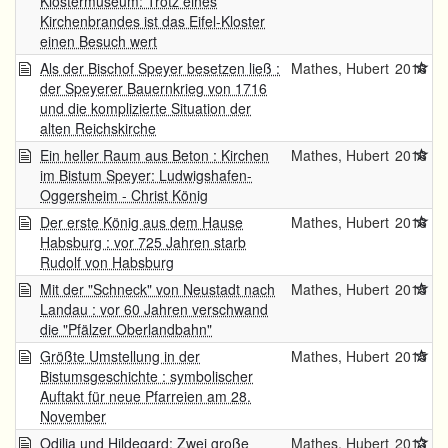
Klostermuseum: Trotz eines
Kirchenbrandes ist das Eifel-Kloster
einen Besuch wert
Als der Bischof Speyer besetzen ließ :
Mathes, Hubert
2016
der Speyerer Bauernkrieg von 1716
und die komplizierte Situation der
alten Reichskirche
Ein heller Raum aus Beton : Kirchen
Mathes, Hubert
2016
im Bistum Speyer: Ludwigshafen-
Oggersheim - Christ König
Der erste König aus dem Hause
Mathes, Hubert
2016
Habsburg : vor 725 Jahren starb
Rudolf von Habsburg
Mit der "Schneck" von Neustadt nach
Mathes, Hubert
2015
Landau : vor 60 Jahren verschwand
die "Pfälzer Oberlandbahn"
Größte Umstellung in der
Mathes, Hubert
2015
Bistumsgeschichte : symbolischer
Auftakt für neue Pfarreien am 28.
November
Odilia und Hildegard: Zwei große
Mathes, Hubert
2013