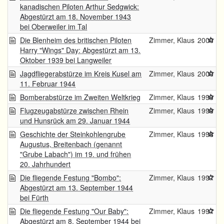
kanadischen Piloten Arthur Sedgwick:
Abgestürzt am 18. November 1943
bei Oberweiler im Tal
Die Blenheim des britischen Piloten
Zimmer, Klaus
2000
Harry "Wings" Day: Abgestürzt am 13.
Oktober 1939 bei Langweiler
Jagdfliegerabstürze im Kreis Kusel am
Zimmer, Klaus
2000
11. Februar 1944
Bomberabstürze im Zweiten Weltkrieg
Zimmer, Klaus
1999
Flugzeugabstürze zwischen Rhein
Zimmer, Klaus
1999
und Hunsrück am 29. Januar 1944
Geschichte der Steinkohlengrube
Zimmer, Klaus
1998
Augustus, Breitenbach (genannt
"Grube Labach") im 19. und frühen
20. Jahrhundert
Die fliegende Festung "Bombo":
Zimmer, Klaus
1997
Abgestürzt am 13. September 1944
bei Fürth
Die fliegende Festung "Our Baby":
Zimmer, Klaus
1997
Abgestürzt am 8. September 1944 bei