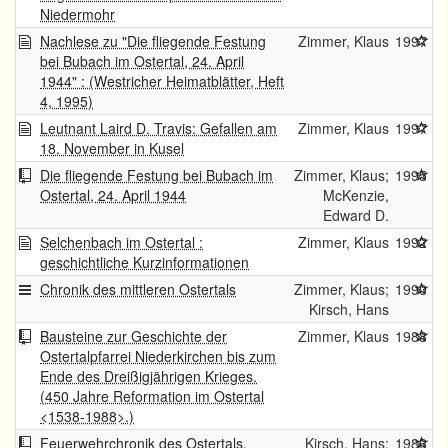
Niedermohr
Nachlese zu "Die fliegende Festung
Zimmer, Klaus
1997
bei Bubach im Ostertal, 24. April
1944" : (Westricher Heimatblätter, Heft
4, 1995)
Leutnant Laird D. Travis: Gefallen am
Zimmer, Klaus
1997
18. November in Kusel
Die fliegende Festung bei Bubach im
Zimmer, Klaus;
1995
Ostertal, 24. April 1944
McKenzie,
Edward D.
Selchenbach im Ostertal :
Zimmer, Klaus
1992
geschichtliche Kurzinformationen
Chronik des mittleren Ostertals
Zimmer, Klaus;
1990
Kirsch, Hans
Bausteine zur Geschichte der
Zimmer, Klaus
1988
Ostertalpfarrei Niederkirchen bis zum
Ende des Dreißigjährigen Krieges.
(450 Jahre Reformation im Ostertal
<1538-1988>.)
Feuerwehrchronik des Ostertals.
Kirsch, Hans;
1986