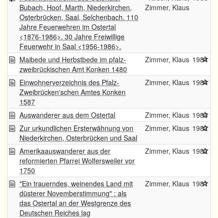
Bubach, Hoof, Marth, Niederkirchen,
Zimmer, Klaus
Osterbrücken, Saal, Selchenbach. 110
Jahre Feuerwehren im Ostertal
<1876-1986>. 30 Jahre Freiwillige
Feuerwehr in Saal <1956-1986>.
Maibede und Herbstbede im pfalz-
Zimmer, Klaus
1984
zweibrückischen Amt Konken 1480
Einwohnerverzeichnis des Pfalz-
Zimmer, Klaus
1984
Zweibrücken'schen Amtes Konken
1587
Auswanderer aus dem Ostertal
Zimmer, Klaus
1983
Zur urkundlichen Ersterwähnung von
Zimmer, Klaus
1982
Niederkirchen, Osterbrücken und Saal
Amerikaauswanderer aus der
Zimmer, Klaus
1982
reformierten Pfarrei Wolfersweiler vor
1750
"Ein trauerndes, weinendes Land mit
Zimmer, Klaus
1981
düsterer Novemberstimmung" : als
das Ostertal an der Westgrenze des
Deutschen Reiches lag