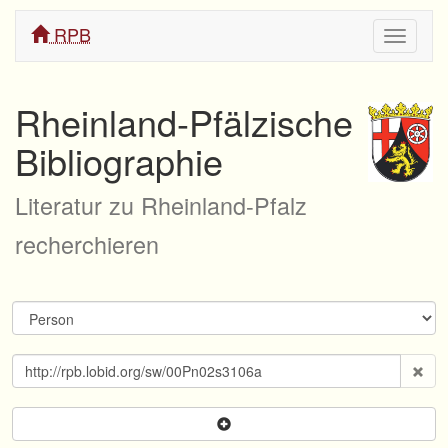
RPB
Navigati
ein/aus
Rheinland-Pfälzische
Bibliographie
Literatur zu Rheinland-Pfalz
recherchieren