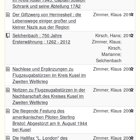
Schrank und seine Abteilung 17A2
Der Giftzwerg von Hermeskeil : die
Zimmer, Klaus
2014
Lebenswege einiger großer und
kleiner Nazis aus der Region
Selchenbach : 750 Jahre
Kirsch, Hans;
2012
Ersterwähnung ; 1262 - 2012
Zimmer, Klaus;
Kirsch,
Marianne;
Selchenbach
Nachlese und Ergänzungen zu
Zimmer, Klaus
2002
Flugzeugabstürzen im Kreis Kusel im
Zweiten Weltkrieg
Notizen zu Flugzeugabstürzen in der
Zimmer, Klaus
2002
Nachbarschaft des Kreises Kusel im
Zweiten Weltkrieg
Die fliegende Festung des
Zimmer, Klaus
2000
amerikanischen Piloten Sterling
Bristol: Abgestürzt am 9. August 1944
bei Kusel
Die Hallifax "L. London" des
Zimmer, Klaus
2000