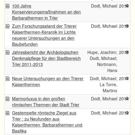
100 Jahre
Dodt, Michael
2016
Konservierungsmaßnahmen an den
Barbarathermen in Trier
Zum Forschungsstand der Trierer
Dodt, Michael
2015
Kaiserthermen-Keramik im Lichte
neuerer Untersuchungen an den
Baubefunden
Jahresbericht der Archäologischen
Hupe, Joachim;
2015
Denkmalpflege für den Stadtbereich
Dodt, Michael;
Trier 2011-2013
Nortmann,
Hans
Neue Untersuchungen an den Trierer
Dodt, Michael;
2014
Kaiserthermen
La Torre,
Martino
Marmorluxus in den großen
Dodt, Michael
2014
römischen Thermen der Stadt Trier
Gestempelte römische Ziegel aus
Dodt, Michael
2013
Trier : zu Neufunden aus
Kaiserthermen, Barbarathermen und
Basilika