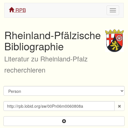
RPB
Navigati
ein/aus
Rheinland-Pfälzische
Bibliographie
Literatur zu Rheinland-Pfalz
recherchieren