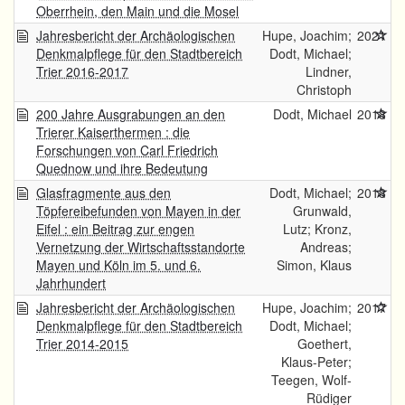
Oberrhein, den Main und die Mosel
Jahresbericht der Archäologischen
Hupe, Joachim;
2021
Denkmalpflege für den Stadtbereich
Dodt, Michael;
Trier 2016-2017
Lindner,
Christoph
200 Jahre Ausgrabungen an den
Dodt, Michael
2018
Trierer Kaiserthermen : die
Forschungen von Carl Friedrich
Quednow und ihre Bedeutung
Glasfragmente aus den
Dodt, Michael;
2018
Töpfereibefunden von Mayen in der
Grunwald,
Eifel : ein Beitrag zur engen
Lutz; Kronz,
Vernetzung der Wirtschaftsstandorte
Andreas;
Mayen und Köln im 5. und 6.
Simon, Klaus
Jahrhundert
Jahresbericht der Archäologischen
Hupe, Joachim;
2017
Denkmalpflege für den Stadtbereich
Dodt, Michael;
Trier 2014-2015
Goethert,
Klaus-Peter;
Teegen, Wolf-
Rüdiger