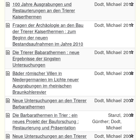
100 Jahre Ausgrabungen und
Dodt, Michael
2012
Restaurierungen an den Trierer
Kaiserthermen
Fragen der Archäologie an den Bau
Dodt, Michael
2011
der Trierer Kaiserthermen : zum
Beginn der neuen
Bestandsaufnahmen im Jahre 2010
Die Trierer Babarathermen : neue
Dodt, Michael
2011
Ergebnisse der jüngsten
Untersuchungen
Bäder römischer Villen in
Dodt, Michael
2008
Niedergermanien im Lichte neuer
Ausgrabungen im rheinischen
Braunkohlerevier
Neue Untersuchungen an den Trierer
Dodt, Michael
2007
Barbarathermen
Die Barbarathermen in Trier : ein
Stanzl,
2005
neues Projekt der Bauforschung ;
Günther; Dodt,
Restaurierung und Präsentation
Michael
Neue Untersuchungen an den Trierer
Dodt, Michael
2004