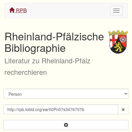
RPB
Navigati
ein/aus
Rheinland-Pfälzische
Bibliographie
Literatur zu Rheinland-Pfalz
recherchieren