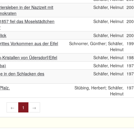
ziersleben in der Nazizeit mit
Schäfer, Helmut
200
emokraten
1857 fiel das Moselstädtchen
Schäfer, Helmut
200
r
lick
Schäfer, Helmut
200
ittes Vorkommen aus der Eifel
Schnorrer, Günther; Schäfer,
199
Helmut
Kristallen von Üdersdorf/Eifel
Schäfer, Helmut
198
lba)
Schäfer, Helmut
197
ge in den Schlacken des
Schäfer, Helmut
197
Pfalz.
Stübing, Herbert; Schäfer,
197
Helmut
←
1
→