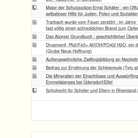
Major der Schutzpolizei Ernst Schäfer : ein Offi
selbstloser Hilfe für Juden, Polen und Soziald
Trarbach wurde vom Feuer zerstört : im Jahre 
fast völlig einen schrecklichen Brand zum Opfe
Das Alzeyer Grundbuch : geschichtlicher Überb
Drugmanit, Pb2(Fe3+,Al)[OH/PO4]2 H2O, ein dr
(Grube Neue Hoffnung)
Außergewöhnliche Zwillingsbildung an Nephelin-
Beitrag zur Ernährung der Schleiereule (Tyto a
Die Mineralien der Einschlüsse und Auswürflin
Emmelsberges bei Üdersdorf/Eifel
Schulrecht für Schüler und Eltern in Rheinland-