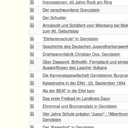
Impressionen: 40 Jahre Rock am Ring
Der verschwundene Grenzstein
Der Schuster
Armalcolit und Schäferit vom Weinberg bei Nic
zum 90. Geburtstag
"Elefantenschule" in Gerolstein
Geschichte des Deutschen Jugendherbergwer
Drahtwarenfabrik Christian Oos, Gerolstein
Über Dawsonit, Britholith, Ferriallanit und ein
Auswürflingen des Laacher Vulkans
Die Karnevalsgesellschaft Gerolsteiner Burgnar
Katastrophe in der Eifel : 23. September 1954
Als der BEAT in die Eifel kam
Das erste Freibad im Landkreis Daun
Ehrenmal und Brunnenplatz in Gerolstein
Vier Jahre Schule prägten "Juppy" : "Albertinum"
Gerolstein
Der "Kaiserhof" in Gerolstein