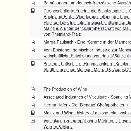
Bemühungen um deutsch-französische Aussö
Der gescheiterte Friede : die Besatzungszeit 
Rheinland-Pfalz : Wanderausstellung der Land
Pfalz und des Instituts für Geschichtliche Land
Mainz e.V. unter der Schirmherrschaft von Malu
von Rheinland-Pfalz
Marga Faulstich - Eine "Stimme in der Männerg
Vom Entstehen gemischter Industrie zur Monoin
wirtschaftliche Entwicklung von den 1850er- bis
Ballone - Luftschiffe - Flugmaschinen : Katalo
Stadthistorischen Museum Mainz 18. August 
The Production of Wine
Associated Industries of Viticulture - Sparkling
Hertha Hafer - Die "Blendax' Chefapothekerin"
Mainz and Wine : history of a close relationship
Von lokalen zu europäischen Märkten : Thesen 
Werner & Mertz