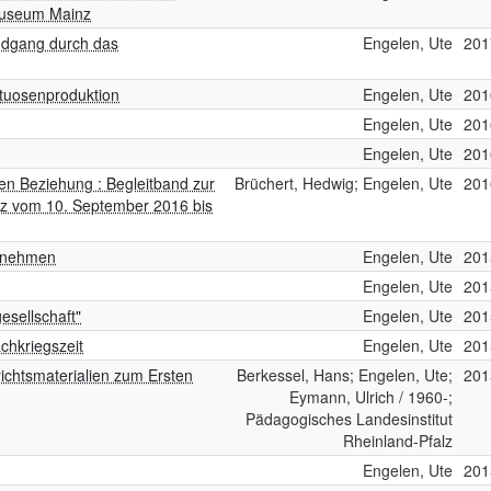
 Museum Mainz
dgang durch das
Engelen, Ute
201
ituosenproduktion
Engelen, Ute
201
Engelen, Ute
201
Engelen, Ute
201
en Beziehung : Begleitband zur
Brüchert, Hedwig; Engelen, Ute
201
nz vom 10. September 2016 bis
ernehmen
Engelen, Ute
201
Engelen, Ute
201
esellschaft"
Engelen, Ute
201
achkriegszeit
Engelen, Ute
201
richtsmaterialien zum Ersten
Berkessel, Hans; Engelen, Ute;
201
Eymann, Ulrich / 1960-;
Pädagogisches Landesinstitut
Rheinland-Pfalz
Engelen, Ute
201