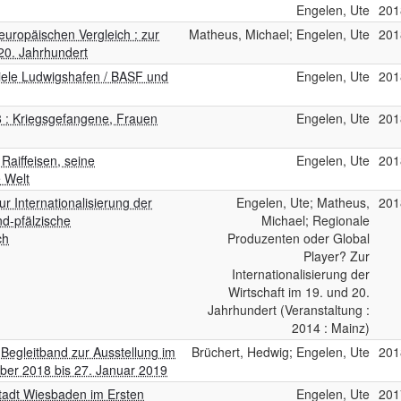
Engelen, Ute
201
europäischen Vergleich : zur
Matheus, Michael; Engelen, Ute
201
 20. Jahrhundert
iele Ludwigshafen / BASF und
Engelen, Ute
201
8 : Kriegsgefangene, Frauen
Engelen, Ute
201
 Raiffeisen, seine
Engelen, Ute
201
 Welt
r Internationalisierung der
Engelen, Ute; Matheus,
201
nd-pfälzische
Michael; Regionale
ch
Produzenten oder Global
Player? Zur
Internationalisierung der
Wirtschaft im 19. und 20.
Jahrhundert (Veranstaltung :
2014 : Mainz)
 Begleitband zur Ausstellung im
Brüchert, Hedwig; Engelen, Ute
201
ber 2018 bis 27. Januar 2019
tadt Wiesbaden im Ersten
Engelen, Ute
201