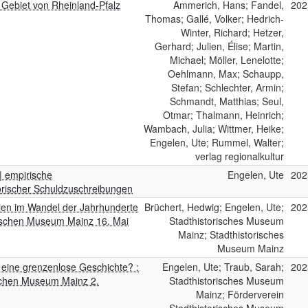
Gebiet von Rheinland-Pfalz
Ammerich, Hans; Fandel,
202
Thomas; Gallé, Volker; Hedrich-
Winter, Richard; Hetzer,
Gerhard; Julien, Élise; Martin,
Michael; Möller, Lenelotte;
Oehlmann, Max; Schaupp,
Stefan; Schlechter, Armin;
Schmandt, Matthias; Seul,
Otmar; Thalmann, Heinrich;
Wambach, Julia; Wittmer, Heike;
Engelen, Ute; Rummel, Walter;
verlag regionalkultur
| empirische
Engelen, Ute
202
orischer Schuldzuschreibungen
dien im Wandel der Jahrhunderte
Brüchert, Hedwig; Engelen, Ute;
202
orischen Museum Mainz 16. Mai
Stadthistorisches Museum
Mainz; Stadthistorisches
Museum Mainz
 eine grenzenlose Geschichte? :
Engelen, Ute; Traub, Sarah;
202
ischen Museum Mainz 2.
Stadthistorisches Museum
Mainz; Förderverein