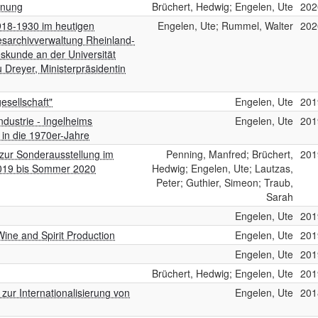
hnung
Brüchert, Hedwig; Engelen, Ute
202
1918-1930 im heutigen
Engelen, Ute; Rummel, Walter
202
esarchivverwaltung Rheinland-
eskunde an der Universität
 Dreyer, Ministerpräsidentin
esellschaft"
Engelen, Ute
201
dustrie - Ingelheims
Engelen, Ute
201
 in die 1970er-Jahre
g zur Sonderausstellung im
Penning, Manfred; Brüchert,
201
2019 bis Sommer 2020
Hedwig; Engelen, Ute; Lautzas,
Peter; Guthier, Simeon; Traub,
Sarah
Engelen, Ute
201
 Wine and Spirit Production
Engelen, Ute
201
Engelen, Ute
201
Brüchert, Hedwig; Engelen, Ute
201
zur Internationalisierung von
Engelen, Ute
201