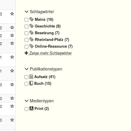
Schlagwörter
3
Mainz (16)
Geschichte (8)
2
Besetzung (7)
2
Rheinland-Pfalz (7)
2
Online-Ressource (7)
Zeige mehr Schlagwörter
1
Publikationstypen
1
Aufsatz (41)
Buch (15)
0
0
Medientypen
0
Print (2)
0