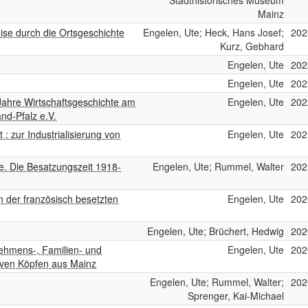
Stadthistorisches Museum
Mainz
ise durch die Ortsgeschichte
Engelen, Ute; Heck, Hans Josef;
202
Kurz, Gebhard
Engelen, Ute
202
Engelen, Ute
202
ahre Wirtschaftsgeschichte am
Engelen, Ute
202
nd-Pfalz e.V.
 : zur Industrialisierung von
Engelen, Ute
202
e. Die Besatzungszeit 1918-
Engelen, Ute; Rummel, Walter
202
 der französisch besetzten
Engelen, Ute
202
Engelen, Ute; Brüchert, Hedwig
202
nehmens-, Familien- und
Engelen, Ute
202
iven Köpfen aus Mainz
g
Engelen, Ute; Rummel, Walter;
202
Sprenger, Kai-Michael