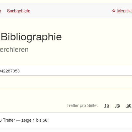
n
Sachgebiete
Merklis
Bibliographie
herchieren
Treffer pro Seite:
15
25
50
6 Treffer — zeige 1 bis 56: