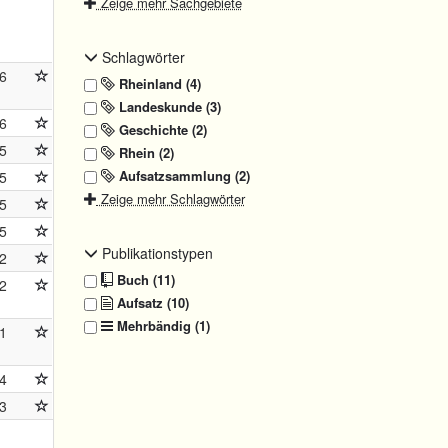
Zeige mehr Sachgebiete
Schlagwörter
6
Rheinland (4)
Landeskunde (3)
6
Geschichte (2)
5
Rhein (2)
Aufsatzsammlung (2)
5
Zeige mehr Schlagwörter
5
5
Publikationstypen
2
Buch (11)
2
Aufsatz (10)
Mehrbändig (1)
1
4
3