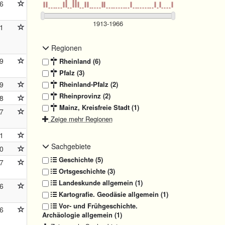
6
1
Regionen
9
Rheinland (6)
Pfalz (3)
9
Rheinland-Pfalz (2)
Rheinprovinz (2)
8
Mainz, Kreisfreie Stadt (1)
7
Zeige mehr Regionen
1
Sachgebiete
0
Geschichte (5)
7
Ortsgeschichte (3)
Landeskunde allgemein (1)
6
Kartografie. Geodäsie allgemein (1)
Vor- und Frühgeschichte.
6
Archäologie allgemein (1)