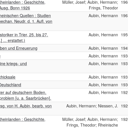
heinlanden : Geschichte,
Müller, Josef; Aubin, Hermann;
196
 Ausg. Bonn 1926
Frings, Theodor
einischen Quellen : Studien
Aubin, Hermann
196
echan. Neudr. d. 1. Aufl. von
riker in Trier, 25. bis 27.
Aubin, Hermann
195
... erstattet.)
leben und Erneuerung
Aubin, Hermann
194
e
Aubin, Hermann
193
eine kriegs- und
Aubin, Hermann
193
chicksale
Aubin, Hermann
193
 Deutschland
Aubin, Hermann
193
ter auf deutschem Boden.
Aubin, Hermann
192
roblem [u. a. Saarbrücken].
sg. von H. Aubin, bearb. von
Aubin, Hermann; Niessen, J.
192
heinlanden : Geschichte,
Müller, Josef; Aubin, Hermann;
192
Frings, Theodor; Rheinische