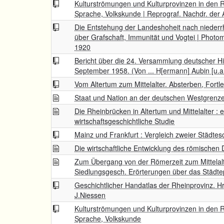
Kulturströmungen und Kulturprovinzen in den R
Sprache, Volkskunde | Reprograf. Nachdr. der
Die Entstehung der Landeshoheit nach niederrh
über Grafschaft, Immunität und Vogtei | Photom
1920
Bericht über die 24. Versammlung deutscher Histo
September 1958. (Von ... H[ermann] Aubin [u.a.] 
Vom Altertum zum Mittelalter. Absterben, Fort
Staat und Nation an der deutschen Westgrenz
Die Rheinbrücken in Altertum und Mittelalter : 
wirtschaftsgeschichtliche Studie
Mainz und Frankfurt : Vergleich zweier Städtes
Die wirtschaftliche Entwicklung des römischen
Zum Übergang von der Römerzeit zum Mittelal
Siedlungsgesch. Erörterungen über das Städtep
Geschichtlicher Handatlas der Rheinprovinz. Hr
J.Niessen
Kulturströmungen und Kulturprovinzen in den R
Sprache, Volkskunde