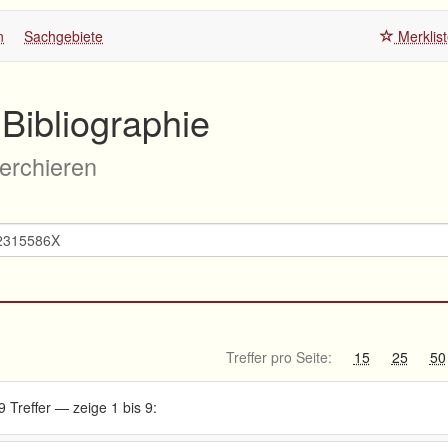
n
Sachgebiete
Merklis
Bibliographie
herchieren
Treffer pro Seite:
15
25
50
9 Treffer — zeige 1 bis 9: