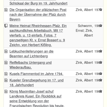
Schicksal der Burg im 19. Jahrhundert
Die Organisation der pfälzischen Post
Zink, Albert
1970
nach der Übernahme der Pfalz durch
Bayern
Meine Heimat Rheinhessen-Pfalz. Ein
Schworm,
1969
sachkundliches Arbeitsbuch. Mit 17
Ernst; Zink,
vierfarb. u. 13 einfarb. Fotos, 7
Albert
ganzseitigen Kt. v. Ernst Bossert u. 9
Zeichn. von Herbert Kißling.
Lebkuchenlieferungen an die
Zink, Albert
1969
Beamten auf Lichtenberg
Reiffelbachs Untergang und
Zink, Albert
1969
Wiederaufbau.
Kusels Flammentod im Jahre 1794.
Zink, Albert
1969
Kuseler Grenzbegehung im 17. und
Zink, Albert
1969
18. Jahrhundert
König Maximilian-Josef schuf
Zink, Albert
1968
Landkreis Kusel. Ein Rückblick auf
seine Entwicklung von der
Französischen Revolution bis heute.