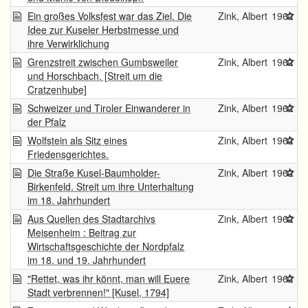
Ein großes Volksfest war das Ziel. Die
Zink, Albert
1962
Idee zur Kuseler Herbstmesse und
ihre Verwirklichung
Grenzstreit zwischen Gumbsweiler
Zink, Albert
1962
und Horschbach. [Streit um die
Cratzenhube]
Schweizer und Tiroler Einwanderer in
Zink, Albert
1962
der Pfalz
Wolfstein als Sitz eines
Zink, Albert
1962
Friedensgerichtes.
Die Straße Kusel-Baumholder-
Zink, Albert
1962
Birkenfeld. Streit um ihre Unterhaltung
im 18. Jahrhundert
Aus Quellen des Stadtarchivs
Zink, Albert
1962
Meisenheim : Beitrag zur
Wirtschaftsgeschichte der Nordpfalz
im 18. und 19. Jahrhundert
"Rettet, was ihr könnt, man will Euere
Zink, Albert
1962
Stadt verbrennen!" [Kusel, 1794]