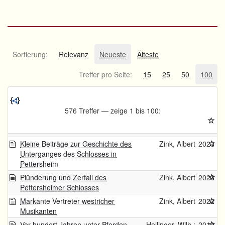
Sortierung:
Relevanz
Neueste
Älteste
Treffer pro Seite:
15
25
50
100
576 Treffer — zeige 1 bis 100:
Kleine Beiträge zur Geschichte des
Zink, Albert
2023
Unterganges des Schlosses in
Pettersheim
Plünderung und Zerfall des
Zink, Albert
2023
Pettersheimer Schlosses
Markante Vertreter westricher
Zink, Albert
2022
Musikanten
Vor hundert Jahren unter Pferden
Hollinger, Wilh.;
2019