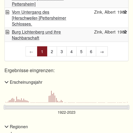
Pettersheim]
Vom Untergang des
Zink, Albert
1962
[Herschweiler-]Pettersheimer
Schlosses.
Burg Lichtenberg und ihre
Zink, Albert
1962
Nachbarschaft
←
1
2
3
4
5
6
→
Ergebnisse eingrenzen:
Erscheinungsjahr
Regionen