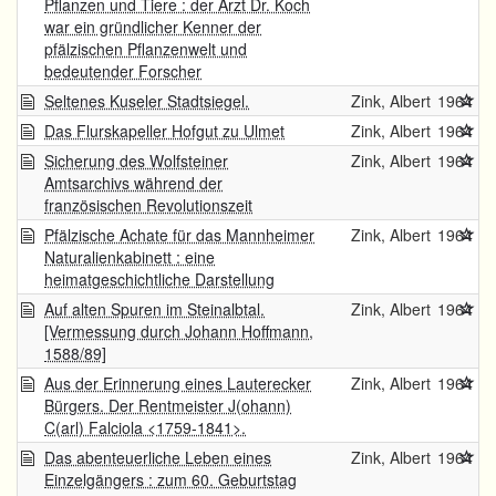
Pflanzen und Tiere : der Arzt Dr. Koch
war ein gründlicher Kenner der
pfälzischen Pflanzenwelt und
bedeutender Forscher
Seltenes Kuseler Stadtsiegel.
Zink, Albert
1964
Das Flurskapeller Hofgut zu Ulmet
Zink, Albert
1964
Sicherung des Wolfsteiner
Zink, Albert
1964
Amtsarchivs während der
französischen Revolutionszeit
Pfälzische Achate für das Mannheimer
Zink, Albert
1964
Naturalienkabinett : eine
heimatgeschichtliche Darstellung
Auf alten Spuren im Steinalbtal.
Zink, Albert
1964
[Vermessung durch Johann Hoffmann,
1588/89]
Aus der Erinnerung eines Lauterecker
Zink, Albert
1964
Bürgers. Der Rentmeister J(ohann)
C(arl) Falciola <1759-1841>.
Das abenteuerliche Leben eines
Zink, Albert
1964
Einzelgängers : zum 60. Geburtstag