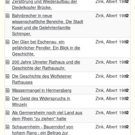
Zerstörung und Wiederaufbau der
Zink, Albert
1962
Diedelkopfer Brücke.
Bahnbrecher in neue
Zink, Albert
1962
wissenschaftliche Bereiche. Die Stadt
Kusel und die Gelehrtenfamilie
Schimper.
Der Glan bei Eschenau, ein
Zink, Albert
1962
gefährlicher Pendler. Ein Blick in die
Geschichte.
200 Jahre Ulmeter Rathaus und die
Zink, Albert
1962
Geschichte der Rathausuhr.
Die Geschichte des Wolfsteiner
Zink, Albert
1962
Rathauses
Wassermangel in Hermersberg
Zink, Albert
1962
Der Geist des Widerspruchs in
Zink, Albert
1962
Winzeln
Als Germersheim noch viel Land aus
Zink, Albert
1962
dem Rhein "zu ziehen" hatte
Schauernheim - Bauerndorf von
Zink, Albert
1962
hohem Rang : ein Beitrag zur