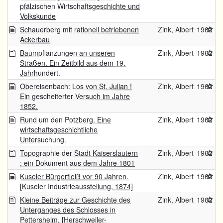
pfälzischen Wirtschaftsgeschichte und
Volkskunde
Schauerberg mit rationell betriebenen
Zink, Albert
1962
Ackerbau
Baumpflanzungen an unseren
Zink, Albert
1962
Straßen. Ein Zeitbild aus dem 19.
Jahrhundert.
Obereisenbach: Los von St. Julian !
Zink, Albert
1962
Ein gescheiterter Versuch im Jahre
1852.
Rund um den Potzberg. Eine
Zink, Albert
1962
wirtschaftsgeschichtliche
Untersuchung.
Topographie der Stadt Kaiserslautern
Zink, Albert
1962
: ein Dokument aus dem Jahre 1801
Kuseler Bürgerfleiß vor 90 Jahren.
Zink, Albert
1962
[Kuseler Industrieausstellung, 1874]
Kleine Beiträge zur Geschichte des
Zink, Albert
1962
Unterganges des Schlosses in
Pettersheim. [Herschweiler-