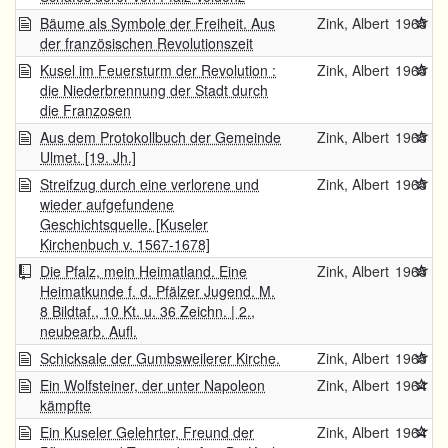
Bäume als Symbole der Freiheit. Aus
Zink, Albert
1965
der französischen Revolutionszeit
Kusel im Feuersturm der Revolution :
Zink, Albert
1965
die Niederbrennung der Stadt durch
die Franzosen
Aus dem Protokollbuch der Gemeinde
Zink, Albert
1965
Ulmet. [19. Jh.]
Streifzug durch eine verlorene und
Zink, Albert
1965
wieder aufgefundene
Geschichtsquelle. [Kuseler
Kirchenbuch v. 1567-1678]
Die Pfalz, mein Heimatland. Eine
Zink, Albert
1965
Heimatkunde f. d. Pfälzer Jugend. M.
8 Bildtaf., 10 Kt. u. 36 Zeichn. | 2.,
neubearb. Aufl.
Schicksale der Gumbsweilerer Kirche.
Zink, Albert
1965
Ein Wolfsteiner, der unter Napoleon
Zink, Albert
1964
kämpfte
Ein Kuseler Gelehrter, Freund der
Zink, Albert
1964