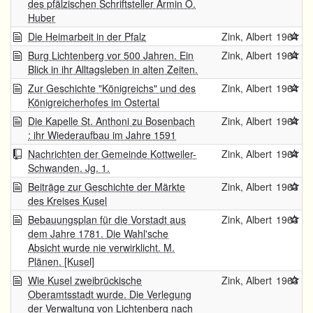
des pfälzischen Schriftsteller Armin O.
Huber
Die Heimarbeit in der Pfalz
Zink, Albert
1964
Burg Lichtenberg vor 500 Jahren. Ein
Zink, Albert
1964
Blick in ihr Alltagsleben in alten Zeiten.
Zur Geschichte "Königreichs" und des
Zink, Albert
1964
Königreicherhofes im Ostertal
Die Kapelle St. Anthoni zu Bosenbach
Zink, Albert
1964
: ihr Wiederaufbau im Jahre 1591
Nachrichten der Gemeinde Kottweiler-
Zink, Albert
1964
Schwanden. Jg. 1.
Beiträge zur Geschichte der Märkte
Zink, Albert
1963
des Kreises Kusel
Bebauungsplan für die Vorstadt aus
Zink, Albert
1963
dem Jahre 1781. Die Wahl'sche
Absicht wurde nie verwirklicht. M.
Plänen. [Kusel]
Wie Kusel zweibrückische
Zink, Albert
1963
Oberamtsstadt wurde. Die Verlegung
der Verwaltung von Lichtenberg nach