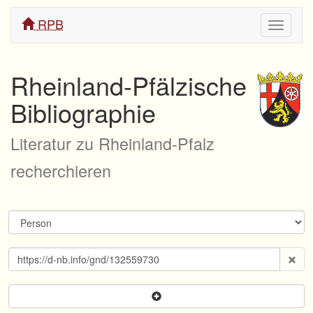
RPB
Navigati
ein/aus
Rheinland-Pfälzische
Bibliographie
Literatur zu Rheinland-Pfalz
recherchieren