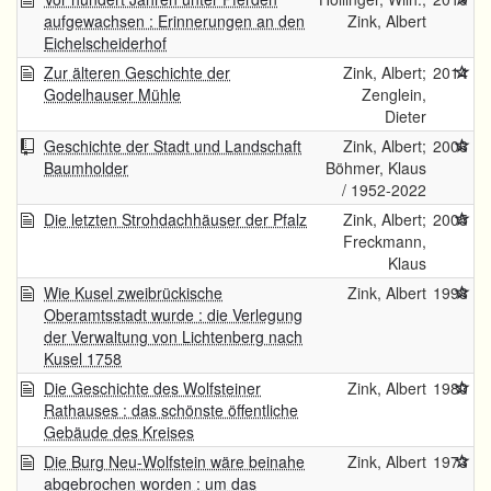
aufgewachsen : Erinnerungen an den
Zink, Albert
Eichelscheiderhof
Zur älteren Geschichte der
Zink, Albert;
2014
Godelhauser Mühle
Zenglein,
Dieter
Geschichte der Stadt und Landschaft
Zink, Albert;
2006
Baumholder
Böhmer, Klaus
/ 1952-2022
Die letzten Strohdachhäuser der Pfalz
Zink, Albert;
2005
Freckmann,
Klaus
Wie Kusel zweibrückische
Zink, Albert
1998
Oberamtsstadt wurde : die Verlegung
der Verwaltung von Lichtenberg nach
Kusel 1758
Die Geschichte des Wolfsteiner
Zink, Albert
1980
Rathauses : das schönste öffentliche
Gebäude des Kreises
Die Burg Neu-Wolfstein wäre beinahe
Zink, Albert
1973
abgebrochen worden : um das