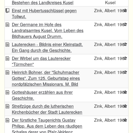
Bestehen des Landkreises Kusel
Kusel
Einst mit Hubertusschlüssel gegen
Zink, Albert
1968
Tollwut.
Der Germane im Hofe des
Zink, Albert
1967
Landratsamtes Kusel. Vom Leben des
Bildhauers August Drumm.
Lauterecken - Bildnis einer Kleinstadt.
Zink, Albert
1967
Ein Gang durch die Geschichte.
Der Wirbel um das Lauterecker
Zink, Albert
1967
"Türmchen"
Heinrich Bohner, der "Schuhmacher
Zink, Albert
1967
Gottes". Zum 125. Geburtstag eines
nordpfälzischen Missionars. M. Bild
Gotteshäuser erzählen aus ihrer
Zink, Albert
1966
Geschichte.
Streifzüge durch die lutherischen
Zink, Albert
1966
Kirchenbücher der Stadt Lauterecken
Der fürstliche Taugenichts Gustav
Zink, Albert
1966
Philipp. Aus dem Leben des räudigen
Schafes derer von Pfalz-Veldenz