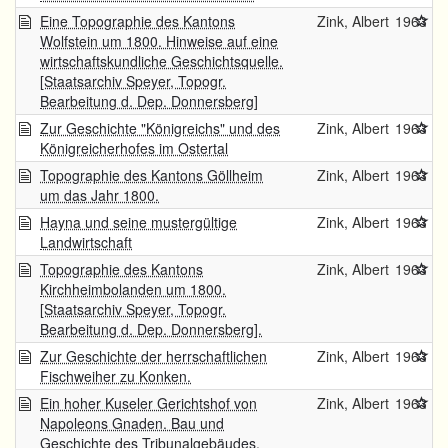
Eine Topographie des Kantons
Zink, Albert
1963
Wolfstein um 1800. Hinweise auf eine
wirtschaftskundliche Geschichtsquelle.
[Staatsarchiv Speyer, Topogr.
Bearbeitung d. Dep. Donnersberg]
Zur Geschichte "Königreichs" und des
Zink, Albert
1963
Königreicherhofes im Ostertal
Topographie des Kantons Göllheim
Zink, Albert
1963
um das Jahr 1800.
Hayna und seine mustergültige
Zink, Albert
1963
Landwirtschaft
Topographie des Kantons
Zink, Albert
1963
Kirchheimbolanden um 1800.
[Staatsarchiv Speyer, Topogr.
Bearbeitung d. Dep. Donnersberg].
Zur Geschichte der herrschaftlichen
Zink, Albert
1963
Fischweiher zu Konken.
Ein hoher Kuseler Gerichtshof von
Zink, Albert
1963
Napoleons Gnaden. Bau und
Geschichte des Tribunalgebäudes.