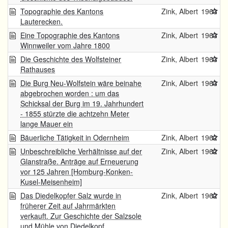
Topographie des Kantons
Zink, Albert
1963
Lauterecken.
Eine Topographie des Kantons
Zink, Albert
1963
Winnweiler vom Jahre 1800
Die Geschichte des Wolfsteiner
Zink, Albert
1963
Rathauses
Die Burg Neu-Wolfstein wäre beinahe
Zink, Albert
1963
abgebrochen worden : um das
Schicksal der Burg im 19. Jahrhundert
- 1855 stürzte die achtzehn Meter
lange Mauer ein
Bäuerliche Tätigkeit in Odernheim
Zink, Albert
1962
Unbeschreibliche Verhältnisse auf der
Zink, Albert
1962
Glanstraße. Anträge auf Erneuerung
vor 125 Jahren [Homburg-Konken-
Kusel-Meisenheim]
Das Diedelkopfer Salz wurde in
Zink, Albert
1962
früherer Zeit auf Jahrmärkten
verkauft. Zur Geschichte der Salzsole
und Mühle von Diedelkopf.