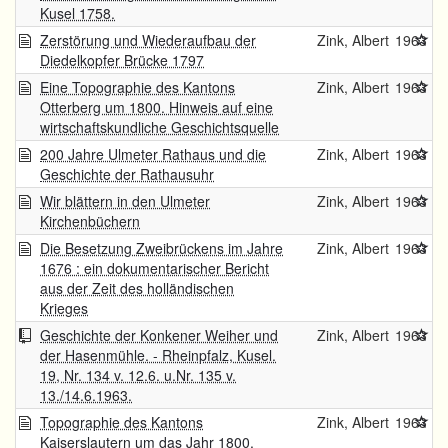
Kusel 1758.
Zerstörung und Wiederaufbau der
Zink, Albert
1963
Diedelkopfer Brücke 1797
Eine Topographie des Kantons
Zink, Albert
1963
Otterberg um 1800. Hinweis auf eine
wirtschaftskundliche Geschichtsquelle
200 Jahre Ulmeter Rathaus und die
Zink, Albert
1963
Geschichte der Rathausuhr
Wir blättern in den Ulmeter
Zink, Albert
1963
Kirchenbüchern
Die Besetzung Zweibrückens im Jahre
Zink, Albert
1963
1676 : ein dokumentarischer Bericht
aus der Zeit des holländischen
Krieges
Geschichte der Konkener Weiher und
Zink, Albert
1963
der Hasenmühle. - Rheinpfalz, Kusel.
19, Nr. 134 v. 12.6. u.Nr. 135 v.
13./14.6.1963.
Topographie des Kantons
Zink, Albert
1963
Kaiserslautern um das Jahr 1800.