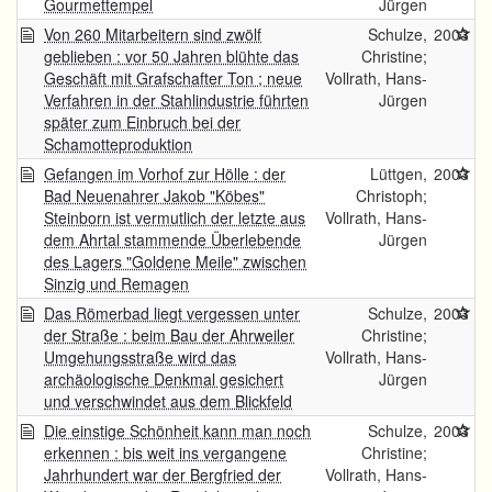
Gourmettempel
Jürgen
Von 260 Mitarbeitern sind zwölf
Schulze,
2003
geblieben : vor 50 Jahren blühte das
Christine;
Geschäft mit Grafschafter Ton ; neue
Vollrath, Hans-
Verfahren in der Stahlindustrie führten
Jürgen
später zum Einbruch bei der
Schamotteproduktion
Gefangen im Vorhof zur Hölle : der
Lüttgen,
2003
Bad Neuenahrer Jakob "Köbes"
Christoph;
Steinborn ist vermutlich der letzte aus
Vollrath, Hans-
dem Ahrtal stammende Überlebende
Jürgen
des Lagers "Goldene Meile" zwischen
Sinzig und Remagen
Das Römerbad liegt vergessen unter
Schulze,
2003
der Straße : beim Bau der Ahrweiler
Christine;
Umgehungsstraße wird das
Vollrath, Hans-
archäologische Denkmal gesichert
Jürgen
und verschwindet aus dem Blickfeld
Die einstige Schönheit kann man noch
Schulze,
2003
erkennen : bis weit ins vergangene
Christine;
Jahrhundert war der Bergfried der
Vollrath, Hans-