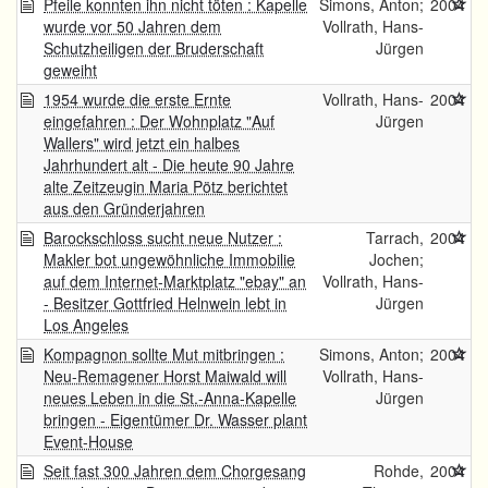
Pfeile konnten ihn nicht töten : Kapelle
Simons, Anton;
2004
wurde vor 50 Jahren dem
Vollrath, Hans-
Schutzheiligen der Bruderschaft
Jürgen
geweiht
1954 wurde die erste Ernte
Vollrath, Hans-
2004
eingefahren : Der Wohnplatz "Auf
Jürgen
Wallers" wird jetzt ein halbes
Jahrhundert alt - Die heute 90 Jahre
alte Zeitzeugin Maria Pötz berichtet
aus den Gründerjahren
Barockschloss sucht neue Nutzer :
Tarrach,
2004
Makler bot ungewöhnliche Immobilie
Jochen;
auf dem Internet-Marktplatz "ebay" an
Vollrath, Hans-
- Besitzer Gottfried Helnwein lebt in
Jürgen
Los Angeles
Kompagnon sollte Mut mitbringen :
Simons, Anton;
2004
Neu-Remagener Horst Maiwald will
Vollrath, Hans-
neues Leben in die St.-Anna-Kapelle
Jürgen
bringen - Eigentümer Dr. Wasser plant
Event-House
Seit fast 300 Jahren dem Chorgesang
Rohde,
2004