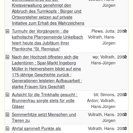
Kreisverwaltung genehmigt den
Jürgen
Abbruch des Turmkopfs ; Bürger und
Ortsvorsteher setzen auf private
Initiative zum Erhalt des Wahrzeichens
Turmuhr der Vorgängerin : die
Plewa, Jutta;
2003
katholische Pfarrgemeinde Unkelbach
Vollrath, Hans-
feiert heute das Jubiläum ihrer
Jürgen
Pfarrkirche "St. Remigius"
Nach der Hochzeit öffneten sich die
wp; Vollrath,
2003
Ladentüren : Spar-Markt Ingeborg
Hans-Jürgen
Müller in Heimersheim blickt auf eine
175-jährige Geschichte zurück ;
Generationen leisteten Aufbauarbeit ;
starke Frauen fürs Geschäft
Aufsicht für die Trinkhalle gesucht :
bli; Simons,
2003
Brunnenfrau sorgte stets für volle
Anton; Vollrath,
Gläser
Hans-Jürgen
Sommerhitze setzt Menschen und
Vollrath, Hans-
2003
Tieren zu
Jürgen
Ahrtal sammelt Punkte als
Vollrath, Hans-
2003