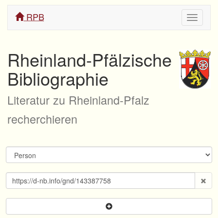
RPB
Navigati
ein/aus
Rheinland-Pfälzische
Bibliographie
Literatur zu Rheinland-Pfalz
recherchieren