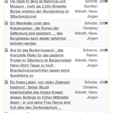
Die Stadt im Berg ist Mahnmal und
Schmitt,
2004
Museum : mehr als 2.500 Ahrweiler
Günther;
Bürger erlebten den Bombenkrieg im
Vollrath, Hans-
Silberbergtunnel
Jürgen
Ein Weinkeller unter dem
Schulze,
2004
Kräutergarten : die Ruinen der
Christine;
Saffenburg sind gesichert, ... das
Vollrath, Hans-
Burgplateau kann wieder gefahrlos
Jürgen
betreten werden
Aus für das Bunkermuseum : das
Schanno,
2004
finanzielle Risiko für das geplante
Rainer;
Projekt im Silberberg ist Bürgermeister
Vollrath, Hans-
Hans-Ulrich Tappe zu hoch ;
Jürgen
Brandschutzvorschriften lassen keine
Ausstellung zu
Ein freies Leben, von vielen Zwängen
Schulze,
2004
bestimmt : Stefan Wuzél
Christine;
bewirtschaftet das Hofgut Krewel,
Vollrath, Hans-
dessen Anfänge im frühen Mittelalter
Jürgen
liegen ; er und seine Frau Hanne sind
froh über den Denkmalschutz ...