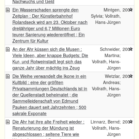
Nachwuchs und Geld
Ein Wasserschaden sprengte den
Mintgen,
2004
Zeitplan : Der Künstlerbahnhof
Sylvia; Vollrath,
Rolandseck wird am 23. Oktober nach
Hans-Jürgen
dreijähriger und 6,7 Millionen Euro
teurer Sanierung wiedereröffnet ; Ein
Zentrum für Kultur
An der Ahr küssen sich die Musen :
Schneider,
2004
Viele Ideen, aber knappe Budgets: Die
Martina;
Kur- und Rotweinstadt legt sich das
Vollrath, Hans-
ganze Jahr über mächtig ins Zeug
Jürgen
Die Weihe verwandelt die Ikone in ein
Wetzlar,
2004
Kultbild : eine der größten
Andreas;
Privatsammlungen Deutschlands ist in
Vollrath, Hans-
der Quellenstadt beheimatet ; die
Jürgen
Sammelleidenschaft von Edmund
Pauken dauert seit Jahrzehnten ; 500
sakrale Exponate
Die Ahr hat ihre alte Freiheit wieder :
Linnarz, Bernd;
2004
Renaturierung der Mündung ist
Vollrath, Hans-
abgeschlossen ; seltene Tiere wie
Jürgen