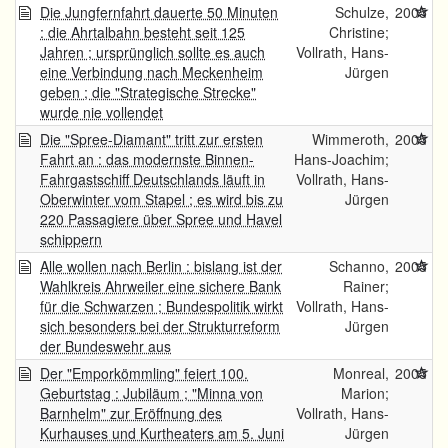
Die Jungfernfahrt dauerte 50 Minuten
Schulze,
2005
: die Ahrtalbahn besteht seit 125
Christine;
Jahren ; ursprünglich sollte es auch
Vollrath, Hans-
eine Verbindung nach Meckenheim
Jürgen
geben ; die "Strategische Strecke"
wurde nie vollendet
Die "Spree-Diamant" tritt zur ersten
Wimmeroth,
2005
Fahrt an : das modernste Binnen-
Hans-Joachim;
Fahrgastschiff Deutschlands läuft in
Vollrath, Hans-
Oberwinter vom Stapel ; es wird bis zu
Jürgen
220 Passagiere über Spree und Havel
schippern
Alle wollen nach Berlin : bislang ist der
Schanno,
2005
Wahlkreis Ahrweiler eine sichere Bank
Rainer;
für die Schwarzen ; Bundespolitik wirkt
Vollrath, Hans-
sich besonders bei der Strukturreform
Jürgen
der Bundeswehr aus
Der "Emporkömmling" feiert 100.
Monreal,
2005
Geburtstag : Jubiläum ; "Minna von
Marion;
Barnhelm" zur Eröffnung des
Vollrath, Hans-
Kurhauses und Kurtheaters am 5. Juni
Jürgen