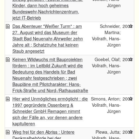
Kinder, dann hoch geheimes
Jürgen
Bundeswehr-Nachrichtenzentrum,
jetzt IT-Betrieb
Das Abenteuer "Weißer Turm" : am
Schneider,
2003
27. August wird das Museum der
Martina;
Stadt Bad Neuenahr-Ahrweiler zehn
Vollrath, Hans-
Jahre alt ; Schatztruhe hat keinen
Jürgen
Staub angesetzt
Keinen Wildwuchs mit Bauprojekten
Goebel, Olaf;
2003
fördern : im Leitbild Zukunft wird die
Vollrath, Hans-
Bedeutung des Handels für Bad
Jürgen
Neuenahr festgeschrieben ; zwei
Baupläne mit Pilotcharakter: Hans-
Frick-Straße und Nord-/Rathausstraße
Hier wird Unmögliches ermöglicht : die
Simons, Anton;
2003
1997 gegründete Ossenberg &
Vollrath, Hans-
Schneider GmbH Remagen nimmt
Jürgen
sich der Fälle an, vor denen andere
kapitulieren
Weg frei für den Abriss : Untere
Plewa, Jutta;
2003
Denkmalbehörde bei der
Vollrath, Hans-