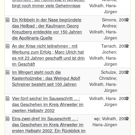
birgt noch immer viele Geheimnisse
Vollrath, Hans-
Jürgen
Ein Kribbeln in der Nase begründete
Simons,
2002
das Heilbad : der Kaufmann Georg
Andrea;
Kreuzberg entdeckte vor 150 Jahren
Vollrath, Hans-
die Apollinaris-Quelle
Jürgen
An der Krise nicht teilnehmen : mit
Tarrach,
2002
Werbung zum Erfolg ; Marc Ulrich hat
Jochen;
es mit 23 Jahren geschafft und ist drin
Vollrath, Hans-
im Geschäft
Jürgen
Im Wingert steht noch die
Schulze,
2002
Kastenholzrebe : das Weingut Adolf
Christine;
Schreiner besteht seit 100 Jahren
Vollrath, Hans-
Jürgen
Vier-fünf-sechs! Im Sauseschritt ... :
Vollrath, Hans-
2002
das Geschehen im Kreis Ahrweiler im
Jürgen
zweiten Halbjahr 2002
Eins-zwei-drei! Im Sauseschritt ... :
wp; Vollrath,
2002
das Geschehen im Kreis Ahrweiler im
Hans-Jürgen
ersten Halbjahr 2002: Ein Rückblick im