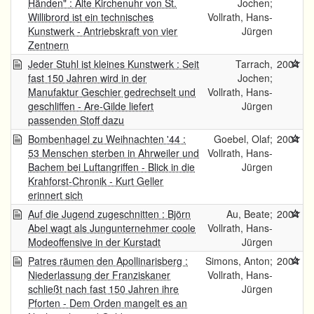
Händen" : Alte Kirchenuhr von St.
Jochen;
Willibrord ist ein technisches
Vollrath, Hans-
Kunstwerk - Antriebskraft von vier
Jürgen
Zentnern
Jeder Stuhl ist kleines Kunstwerk : Seit
Tarrach,
2004
fast 150 Jahren wird in der
Jochen;
Manufaktur Geschier gedrechselt und
Vollrath, Hans-
geschliffen - Are-Gilde liefert
Jürgen
passenden Stoff dazu
Bombenhagel zu Weihnachten '44 :
Goebel, Olaf;
2004
53 Menschen sterben in Ahrweiler und
Vollrath, Hans-
Bachem bei Luftangriffen - Blick in die
Jürgen
Krahforst-Chronik - Kurt Geller
erinnert sich
Auf die Jugend zugeschnitten : Björn
Au, Beate;
2004
Abel wagt als Jungunternehmer coole
Vollrath, Hans-
Modeoffensive in der Kurstadt
Jürgen
Patres räumen den Apollinarisberg :
Simons, Anton;
2004
Niederlassung der Franziskaner
Vollrath, Hans-
schließt nach fast 150 Jahren ihre
Jürgen
Pforten - Dem Orden mangelt es an