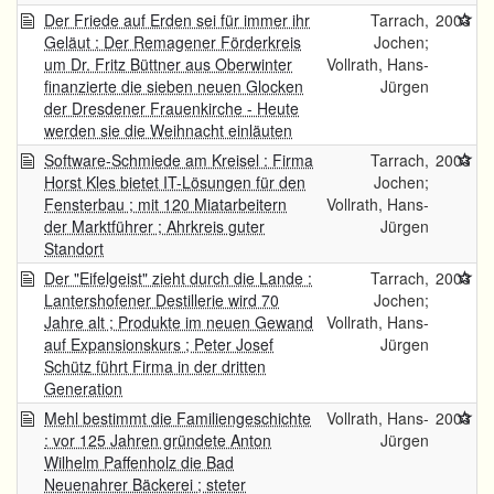
Der Friede auf Erden sei für immer ihr
Tarrach,
2003
Geläut : Der Remagener Förderkreis
Jochen;
um Dr. Fritz Büttner aus Oberwinter
Vollrath, Hans-
finanzierte die sieben neuen Glocken
Jürgen
der Dresdener Frauenkirche - Heute
werden sie die Weihnacht einläuten
Software-Schmiede am Kreisel : Firma
Tarrach,
2003
Horst Kles bietet IT-Lösungen für den
Jochen;
Fensterbau ; mit 120 Miatarbeitern
Vollrath, Hans-
der Marktführer ; Ahrkreis guter
Jürgen
Standort
Der "Eifelgeist" zieht durch die Lande :
Tarrach,
2003
Lantershofener Destillerie wird 70
Jochen;
Jahre alt ; Produkte im neuen Gewand
Vollrath, Hans-
auf Expansionskurs ; Peter Josef
Jürgen
Schütz führt Firma in der dritten
Generation
Mehl bestimmt die Familiengeschichte
Vollrath, Hans-
2003
: vor 125 Jahren gründete Anton
Jürgen
Wilhelm Paffenholz die Bad
Neuenahrer Bäckerei ; steter