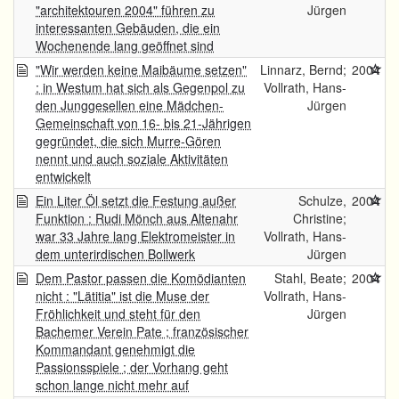
"architektouren 2004" führen zu
Jürgen
interessanten Gebäuden, die ein
Wochenende lang geöffnet sind
"Wir werden keine Maibäume setzen"
Linnarz, Bernd;
2004
: in Westum hat sich als Gegenpol zu
Vollrath, Hans-
den Junggesellen eine Mädchen-
Jürgen
Gemeinschaft von 16- bis 21-Jährigen
gegründet, die sich Murre-Gören
nennt und auch soziale Aktivitäten
entwickelt
Ein Liter Öl setzt die Festung außer
Schulze,
2004
Funktion : Rudi Mönch aus Altenahr
Christine;
war 33 Jahre lang Elektromeister in
Vollrath, Hans-
dem unterirdischen Bollwerk
Jürgen
Dem Pastor passen die Komödianten
Stahl, Beate;
2004
nicht : "Lätitia" ist die Muse der
Vollrath, Hans-
Fröhlichkeit und steht für den
Jürgen
Bachemer Verein Pate ; französischer
Kommandant genehmigt die
Passionsspiele ; der Vorhang geht
schon lange nicht mehr auf