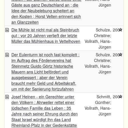
Gäste aus ganz Deutschland an ; die
Jürgen
Idee der Neubelebung scheitert an
den Kosten ; Horst Velten erinnert sich
an Glanzzeiten
Die Mühle ist nicht mal als Steinbruch
Schulze,
2004
gut : vor 20 Jahren verließ der letzte
Christine;
Müller das Mühlenhaus in Vettelhoven
Vollrath, Hans-
Jürgen
Der Eulenturm ist noch fast komplett :
Schulze,
2004
im Auftrag des Fördervereins hat
Christine;
Steinmetz Guido Görtz historische
Vollrath, Hans-
Mauern ans Licht befördert und
Jürgen
ausgebessert ; aber der Verein
braucht mehr Geld und Arbeitskraft,
um mit der Sanierung fortzufahren
Josef Heinen - ein Gerechter unter
Schmitt,
2004
den Völkern : Ahrweiler rettet einer
Günther;
jüdischen Familie das Leben : 35
Vollrath, Hans-
Jahre nach seiner Ehrung durch den
Jürgen
Staat Israel würdigt ihn das Land
Rheinland-Pfalz in der Gedenkstätte