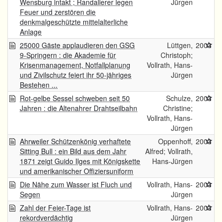
Wensburg intakt ; Randalierer legen
Jürgen
Feuer und zerstören die
denkmalgeschützte mittelalterliche
Anlage
25000 Gäste applaudieren den GSG
Lüttgen,
2003
9-Springern : die Akademie für
Christoph;
Krisenmanagement, Notfallplanung
Vollrath, Hans-
und Zivilschutz feiert ihr 50-jähriges
Jürgen
Bestehen ...
Rot-gelbe Sessel schweben seit 50
Schulze,
2003
Jahren : die Altenahrer Drahtseilbahn
Christine;
Vollrath, Hans-
Jürgen
Ahrweiler Schützenkönig verhaftete
Oppenhoff,
2003
Sitting Bull : ein Bild aus dem Jahr
Alfred; Vollrath,
1871 zeigt Guido Ilges mit Königskette
Hans-Jürgen
und amerikanischer Offiziersuniform
Die Nähe zum Wasser ist Fluch und
Vollrath, Hans-
2003
Segen
Jürgen
Zahl der Feier-Tage ist
Vollrath, Hans-
2003
rekordverdächtig
Jürgen