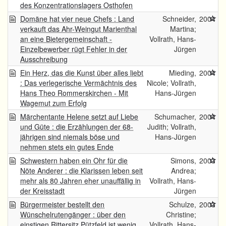
des Konzentrationslagers Osthofen
Domäne hat vier neue Chefs : Land
Schneider,
2004
verkauft das Ahr-Weingut Marienthal
Martina;
an eine Bietergemeinschaft -
Vollrath, Hans-
Einzelbewerber rügt Fehler in der
Jürgen
Ausschreibung
Ein Herz, das die Kunst über alles liebt
Mieding,
2004
: Das verlegerische Vermächtnis des
Nicole; Vollrath,
Hans Theo Rommerskirchen - Mit
Hans-Jürgen
Wagemut zum Erfolg
Märchentante Helene setzt auf Liebe
Schumacher,
2004
und Güte : die Erzählungen der 68-
Judith; Vollrath,
jährigen sind niemals böse und
Hans-Jürgen
nehmen stets ein gutes Ende
Schwestern haben ein Ohr für die
Simons,
2003
Nöte Anderer : die Klarissen leben seit
Andrea;
mehr als 80 Jahren eher unauffällig in
Vollrath, Hans-
der Kreisstadt
Jürgen
Bürgermeister bestellt den
Schulze,
2003
Wünschelrutengänger : über den
Christine;
einstigen Rittersitz Pützfeld ist wenig
Vollrath, Hans-