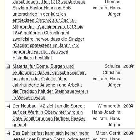
verschrieben : Der 1712 verstorbene
Thomas;
Sinziger Pastor Henricus Roß
Vollrath, Hans-
unterschrieb in der kürzlich
Jürgen
entdeckten Chronik als "Cäcilia"-
Mitgründer ; Aus einer von 1712 bis
1846 geführten Chronik geht
zweifelsfrei hervor, dass die Sinziger
"Cäcilia" spätestens im Jahr 1712
gegründet wurde - Von zwei
Historikern bestätigt
Material für Dome, Burgen und
Schulze,
2004
Skulpturen : das vulkanische Gestein
Christine;
bescherte der Osteifel über
Vollrath, Hans-
Jahrhunderte Ansehen und Arbeit ;
Jürgen
die Tradition hält der Steinhauerverein
in Weibern wach
Der Neubau 142 zieht an die Spree :
Wimmeroth,
2004
auf der Werft in Oberwinter wird ein
Hans-Joachim;
Café-Schiff für einen Berliner Reeder
Vollrath, Hans-
gebaut
Jürgen
Das Dahlienfest kann sich keiner mehr
Mitter, Gerrit;
2004
leisten : der Blumen-Corso lockte einst
Vollrath, Hans-