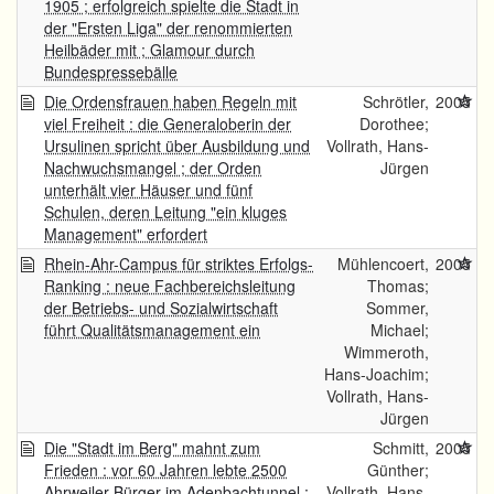
1905 ; erfolgreich spielte die Stadt in
der "Ersten Liga" der renommierten
Heilbäder mit ; Glamour durch
Bundespressebälle
Die Ordensfrauen haben Regeln mit
Schrötler,
2005
viel Freiheit : die Generaloberin der
Dorothee;
Ursulinen spricht über Ausbildung und
Vollrath, Hans-
Nachwuchsmangel ; der Orden
Jürgen
unterhält vier Häuser und fünf
Schulen, deren Leitung "ein kluges
Management" erfordert
Rhein-Ahr-Campus für striktes Erfolgs-
Mühlencoert,
2005
Ranking : neue Fachbereichsleitung
Thomas;
der Betriebs- und Sozialwirtschaft
Sommer,
führt Qualitätsmanagement ein
Michael;
Wimmeroth,
Hans-Joachim;
Vollrath, Hans-
Jürgen
Die "Stadt im Berg" mahnt zum
Schmitt,
2005
Frieden : vor 60 Jahren lebte 2500
Günther;
Ahrweiler Bürger im Adenbachtunnel ;
Vollrath, Hans-