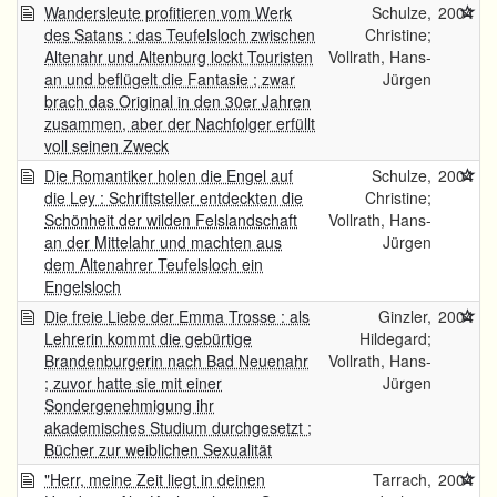
Wandersleute profitieren vom Werk
Schulze,
2004
des Satans : das Teufelsloch zwischen
Christine;
Altenahr und Altenburg lockt Touristen
Vollrath, Hans-
an und beflügelt die Fantasie ; zwar
Jürgen
brach das Original in den 30er Jahren
zusammen, aber der Nachfolger erfüllt
voll seinen Zweck
Die Romantiker holen die Engel auf
Schulze,
2004
die Ley : Schriftsteller entdeckten die
Christine;
Schönheit der wilden Felslandschaft
Vollrath, Hans-
an der Mittelahr und machten aus
Jürgen
dem Altenahrer Teufelsloch ein
Engelsloch
Die freie Liebe der Emma Trosse : als
Ginzler,
2004
Lehrerin kommt die gebürtige
Hildegard;
Brandenburgerin nach Bad Neuenahr
Vollrath, Hans-
; zuvor hatte sie mit einer
Jürgen
Sondergenehmigung ihr
akademisches Studium durchgesetzt ;
Bücher zur weiblichen Sexualität
"Herr, meine Zeit liegt in deinen
Tarrach,
2004