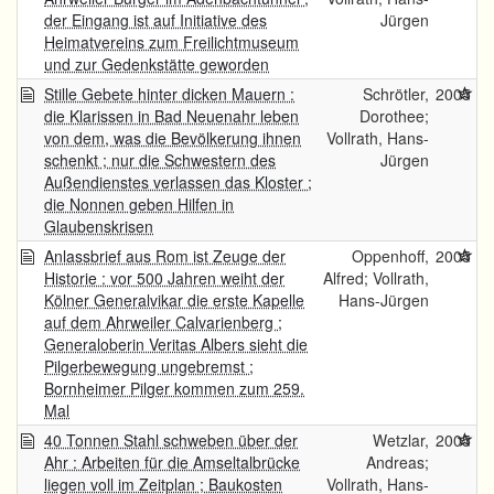
der Eingang ist auf Initiative des
Jürgen
Heimatvereins zum Freilichtmuseum
und zur Gedenkstätte geworden
Stille Gebete hinter dicken Mauern :
Schrötler,
2005
die Klarissen in Bad Neuenahr leben
Dorothee;
von dem, was die Bevölkerung ihnen
Vollrath, Hans-
schenkt ; nur die Schwestern des
Jürgen
Außendienstes verlassen das Kloster ;
die Nonnen geben Hilfen in
Glaubenskrisen
Anlassbrief aus Rom ist Zeuge der
Oppenhoff,
2005
Historie : vor 500 Jahren weiht der
Alfred; Vollrath,
Kölner Generalvikar die erste Kapelle
Hans-Jürgen
auf dem Ahrweiler Calvarienberg ;
Generaloberin Veritas Albers sieht die
Pilgerbewegung ungebremst ;
Bornheimer Pilger kommen zum 259.
Mal
40 Tonnen Stahl schweben über der
Wetzlar,
2005
Ahr : Arbeiten für die Amseltalbrücke
Andreas;
liegen voll im Zeitplan ; Baukosten
Vollrath, Hans-