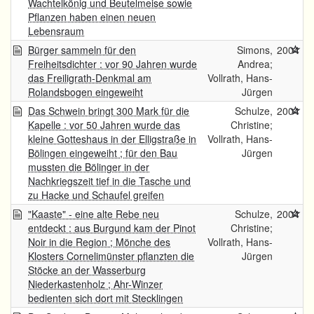
Wachtelkönig und Beutelmeise sowie
Pflanzen haben einen neuen
Lebensraum
Bürger sammeln für den
Simons,
2004
Freiheitsdichter : vor 90 Jahren wurde
Andrea;
das Freiligrath-Denkmal am
Vollrath, Hans-
Rolandsbogen eingeweiht
Jürgen
Das Schwein bringt 300 Mark für die
Schulze,
2004
Kapelle : vor 50 Jahren wurde das
Christine;
kleine Gotteshaus in der Elligstraße in
Vollrath, Hans-
Bölingen eingeweiht ; für den Bau
Jürgen
mussten die Bölinger in der
Nachkriegszeit tief in die Tasche und
zu Hacke und Schaufel greifen
"Kaaste" - eine alte Rebe neu
Schulze,
2004
entdeckt : aus Burgund kam der Pinot
Christine;
Noir in die Region ; Mönche des
Vollrath, Hans-
Klosters Cornelimünster pflanzten die
Jürgen
Stöcke an der Wasserburg
Niederkastenholz ; Ahr-Winzer
bedienten sich dort mit Stecklingen