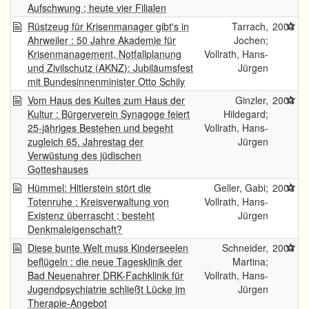
Aufschwung ; heute vier Filialen
Rüstzeug für Krisenmanager gibt's in
Tarrach,
2003
Ahrweiler : 50 Jahre Akademie für
Jochen;
Krisenmanagement, Notfallplanung
Vollrath, Hans-
und Zivilschutz (AKNZ): Jubiläumsfest
Jürgen
mit Bundesinnenminister Otto Schily
Vom Haus des Kultes zum Haus der
Ginzler,
2003
Kultur : Bürgerverein Synagoge feiert
Hildegard;
25-jähriges Bestehen und begeht
Vollrath, Hans-
zugleich 65. Jahrestag der
Jürgen
Verwüstung des jüdischen
Gotteshauses
Hümmel: Hitlerstein stört die
Geller, Gabi;
2003
Totenruhe : Kreisverwaltung von
Vollrath, Hans-
Existenz überrascht ; besteht
Jürgen
Denkmaleigenschaft?
Diese bunte Welt muss Kinderseelen
Schneider,
2003
beflügeln : die neue Tagesklinik der
Martina;
Bad Neuenahrer DRK-Fachklinik für
Vollrath, Hans-
Jugendpsychiatrie schließt Lücke im
Jürgen
Therapie-Angebot