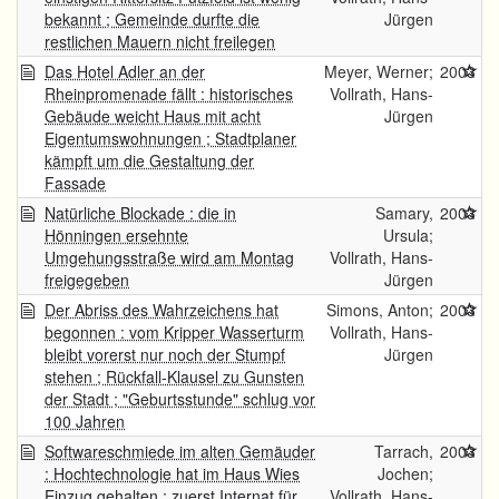
bekannt ; Gemeinde durfte die
Jürgen
restlichen Mauern nicht freilegen
Das Hotel Adler an der
Meyer, Werner;
2003
Rheinpromenade fällt : historisches
Vollrath, Hans-
Gebäude weicht Haus mit acht
Jürgen
Eigentumswohnungen ; Stadtplaner
kämpft um die Gestaltung der
Fassade
Natürliche Blockade : die in
Samary,
2003
Hönningen ersehnte
Ursula;
Umgehungsstraße wird am Montag
Vollrath, Hans-
freigegeben
Jürgen
Der Abriss des Wahrzeichens hat
Simons, Anton;
2003
begonnen : vom Kripper Wasserturm
Vollrath, Hans-
bleibt vorerst nur noch der Stumpf
Jürgen
stehen ; Rückfall-Klausel zu Gunsten
der Stadt ; "Geburtsstunde" schlug vor
100 Jahren
Softwareschmiede im alten Gemäuder
Tarrach,
2003
: Hochtechnologie hat im Haus Wies
Jochen;
Einzug gehalten ; zuerst Internat für
Vollrath, Hans-