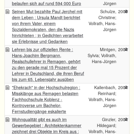
belaufen sich auf rund 594 000 Euro
Jürgen
Seinen Mut bezahlte Paul Jerchel mit
Schulze,
2005
dem Leben : Ursula Mandt berichtet
Christine;
von ihrem Vater, einem
Vollrath, Hans-
Sozialdemokraten, den die Nazis
Jürgen
hinrichteten ; in Gedichten verarbeitet
sie Erlebnisse und Gedanken
Lehren bis zur offiziellen Rente :
Mintgen,
2004
Hans-Joachim Bergmann,
Sylvia; Vollrath,
Realschullehrer in Remagen, gehört
Hans-Jürgen
zu den gerade mal 15 Prozent der
Lehrer in Deutschland, die ihren Beruf
bis zum 65. Lebensjahr ausüben
"Ehekrach" in der Hochschulregion :
Kallenbach,
2004
Missklänge aus Remagen belasten
Reinhard;
Fachhochschule Koblenz -
Vollrath, Hans-
Kontroverse um Bachelor-
Jürgen
Fernstudiengänge eskalierte
Wohnqualität gibt es auch im
Ginzler,
2004
Gewerbegebiet : Architektenkammer
Hildegard;
zeichnet drei Objekte im Kreis aus ;
Vollrath, Hans-