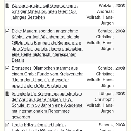
Wasser sprudelt seit Generationen :
Wetzlar,
2003
Sinziger Mineralbrunnen feiert 150-
Andreas;
jähriges Bestehen
Vollrath, Hans-
Jürgen
Dicke Mauern spenden angenehme
Schulze,
2003
Kühle : vor fast 30 Jahren rettete ein
Christine;
Offizier das Burghaus in Burgsahr vor
Vollrath, Hans-
dem Verfall ; es birgt innen und außen
Jürgen
eine Reihe historisch interessanter
Details
Bronzenes Öllämpchen stammt aus
Schulze,
2003
einem Grab : Funde vom Kreisverkehr
Christine;
"Unter den Ulmen" in Ahrweiler
Vollrath, Hans-
beweist eine frühe Besiedlung
Jürgen
Schmiede für Krisenmanager steht an
Lüttgen,
2003
der Ahr : aus der einstigen THW-
Christoph;
Schule ist in 50 Jahren eine Akademie
Vollrath, Hans-
mit internationalem Renommee
Jürgen
geworden
Uralte Kritzeleien sind Latein-
Simons,
2003
Unterricht : die Römervilla in Ahrweiler
Andrea;