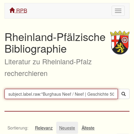
RPB
Navigati
ein/aus
Rheinland-Pfälzische
Bibliographie
Literatur zu Rheinland-Pfalz
recherchieren
Sortierung:
Relevanz
Neueste
Älteste