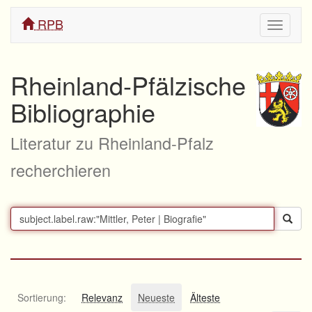
RPB
Navigati
ein/aus
Rheinland-Pfälzische
Bibliographie
Literatur zu Rheinland-Pfalz
recherchieren
Sortierung:
Relevanz
Neueste
Älteste